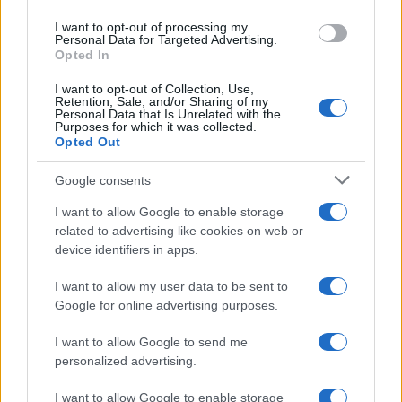
use your data for below specified purposes in below Google
I want to opt-out of processing my
consent section.
Personal Data for Targeted Advertising.
Opted In
#
GEOGRAFIE
DEL
POTERE
I want to opt-out of Collection, Use,
Retention, Sale, and/or Sharing of my
Personal Data that Is Unrelated with the
Purposes for which it was collected.
di Fabio Massimo Paernti
Opted Out
Google consents
I want to allow Google to enable storage
related to advertising like cookies on web or
"Mentre noi giochiamo con i chatbot, la
device identifiers in apps.
Cina si è presa il futuro dell'IA" (VIDEO)
I want to allow my user data to be sent to
24 Giugno 2026 08:00
Google for online advertising purposes.
I want to allow Google to send me
personalized advertising.
#
RETHINK.POWER
I want to allow Google to enable storage