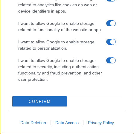
related to analytics like cookies on web or
di Alessandro Bartoloni
device identifiers in apps.
I want to allow Google to enable storage
related to functionality of the website or app.
I want to allow Google to enable storage
Come finirebbe una guerra tra UE e
related to personalization.
Russia? Tre scenari per il 2030 (e le
alternative alla linea dura)
I want to allow Google to enable storage
20 Luglio 2026 10:00
related to security, including authentication
functionality and fraud prevention, and other
user protection.
#
EDITORIALI
CONFIRM
Data Deletion
Data Access
Privacy Policy