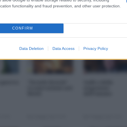
cation functionality and fraud prevention, and other user protection.
CONFIRM
Data Deletion
Data Access
Privacy Policy
 guerra
"Israele brucia".
Galli o della
La narrazione nel
negazione
Reich
dell'umano
 12:00
11 Maggio 2021 11:00
07 Maggio 2021 14:12