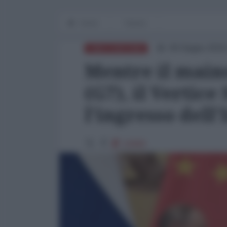
Home
Tianxia
09 Giugno 2018
CINA E DINTORNI
Mentre il main
(G7), il Vertice
l'ingresso dell'
19458