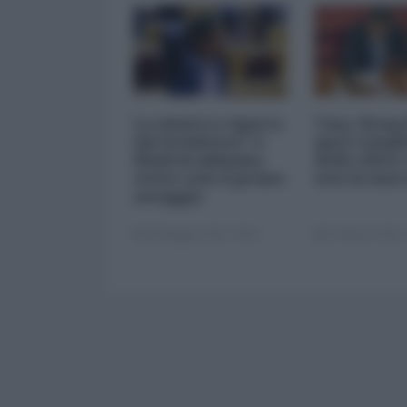
La sinistra riparta
Cina, Hong
dai lockdown? A
quel compl
Madrid abbiamo
delle elites
avuto solo il primo
non fa mai 
assaggio
05 Maggio 2021 10:00
31 Marzo 2021 