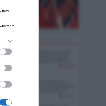
 third
Downstream
er and store
I PIÙ LETTI DELLA SETTIMANA
to grant or
ed purposes
Restare umani: la forma più
alta di ribellione al mondo
distopico di oggi (di Alberto
Bradanini)
23016
EUROPA
La mappa di Eurostat che
smonta tutte le storielle che vi
raccontano sul turismo di
massa
13537