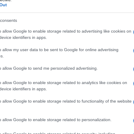
a alla nostra Lunga Marcia.
Out
consents
Abbonati!
o allow Google to enable storage related to advertising like cookies on
evice identifiers in apps.
o allow my user data to be sent to Google for online advertising
pure effettua una donazione
s.
to allow Google to send me personalized advertising.
a 5€
Dona 15€
Scegli importo
o allow Google to enable storage related to analytics like cookies on
evice identifiers in apps.
o allow Google to enable storage related to functionality of the website
o allow Google to enable storage related to personalization.
o allow Google to enable storage related to security, including