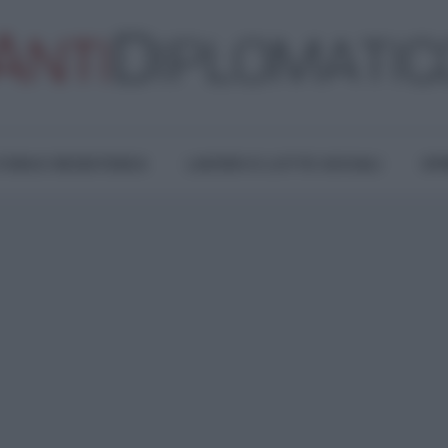
TURA E RESISTENZA
LAVORO E LOTTE SOCIALI
OPI