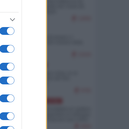
Ceuta: perché il Marocco fa
con noi quello che vuole (di
Alberto Negri)
12836
ITALIA
Il turismo di massa e i
"risvegli" del Corriere della
sera
10344
EUROPA
Cina, Russia e Iran, io ve
l’avevo detto (di Vito
Petrocelli)
8705
AMERICA LATINA
Dalla Convertibilità al "grillete
fiscal": l'Argentina si consegna
ai mercati (ancora una volta)
8069