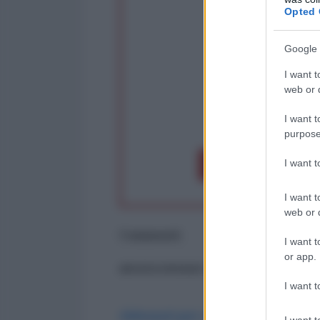
Partecip
Opted 
Google 
I want t
web or d
I want t
op
purpose
I want 
Dona 1€
Don
I want t
web or d
Commenti
I want t
or app.
ancora nessun commento
I want t
Abbonati per commentare
I want t