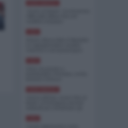
NORD-AMERICA
"Scorte al limite": il retroscena
CNN sulla difesa USA nel
conflitto iraniano
ASIA
Yemen, blocco Bab el-Mandab:
Le superpetroliere saudite
costrette a circumnavigare
l'Africa
ASIA
l'Iran era pronto a
bombardare l'Ucraina, cos'ha
fermato l'attacco
NORD-AMERICA
Guerra all'Iran, scorte USA al
limite: il Pentagono investe
miliardi per ricostituire gli
arsenali
ASIA
Canale diplomatico resta