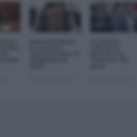
 Kong e
Riunioni segrete
La sinistra
ottismo
in caserma e
radicale di
 che
"partiti al buio": il
governo e la
notizia
draghismo ha
"salvezza" del
inizio
paese
12:00
12 Febbraio 2021 12:00
19 Gennaio 2021 12:00