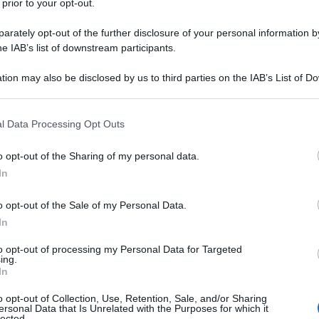
 prior to your opt-out.
lge il vertice della Shanghai Cooperation
zzazione cooperativa regionale al mondo che
rately opt-out of the further disclosure of your personal information by
he IAB’s list of downstream participants.
ella popolazione mondiale e oltre il 25% del Pil
tion may also be disclosed by us to third parties on the IAB’s List of 
 that may further disclose it to other third parties.
ne sull'ingresso a pieno titolo dell'Iran e la
 that this website/app uses one or more Google services and may gath
l Data Processing Opt Outs
Road Initiative.
including but not limited to your visit or usage behaviour. You may click 
 to Google and its third-party tags to use your data for below specifi
o opt-out of the Sharing of my personal data.
ogle consent section.
In
o opt-out of the Sale of my Personal Data.
In
ATTENZIONE!
to opt-out of processing my Personal Data for Targeted
ing.
r reagire alla dittatura degli algoritmi.
In
iDiplomatico lede un tuo diritto fondamentale.
o opt-out of Collection, Use, Retention, Sale, and/or Sharing
a vera informazione pluralista.
ersonal Data that Is Unrelated with the Purposes for which it
lected.