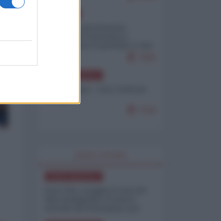
EUROPA
Mosca: le esercitazioni
nucleari di Germania e
Francia sono il preludio a una
guerra contro la Russia
7645
NORD-AMERICA
Chris Hedges - Don Corleone
Trump
7218
WORLD AFFAIRS
NORD-AMERICA
Iran-USA, scoppia il caso dei
dati manipolati: il nuovo
metodo del Pentagono per
minimizzare le perdite