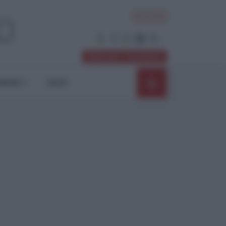
ACCEDI
Abbonati / Sostienici
NIONI
SHOP