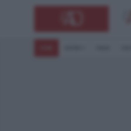
HOME
ESTERI
ITALIA
CUL