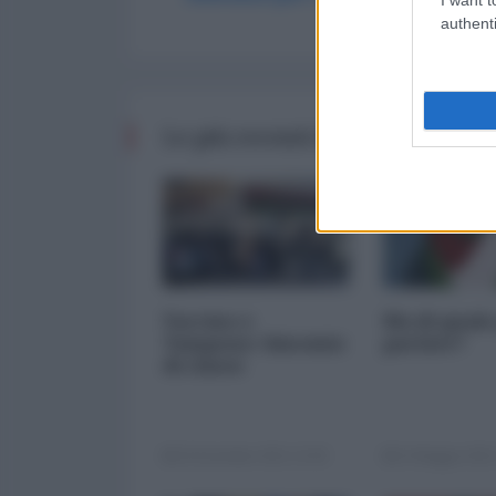
authenti
Le più recenti da Tianxia
Vaccino e
Ma di quale
Tampone: binomio
parlate?
di classe
20 Dicembre 2021 13:00
13 Maggio 2021