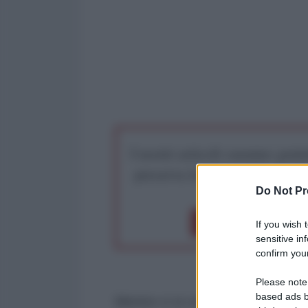
I nostri articoli saranno gratu
preserva la libera infor
Do Not Pr
Dona 1€
Don
If you wish 
sensitive in
confirm your
Please note
based ads b
Mentre ci si concentra sul verti