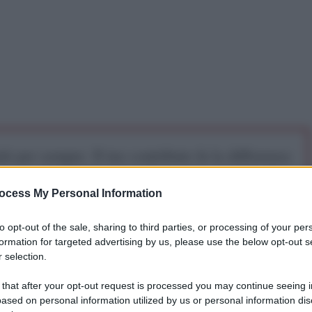
iti per sempre. Il tuo contributo fa la differenza:
mazione. L'ANTIDIPLOMATICO SEI ANCHE TU!
ocess My Personal Information
a 5€
Dona 15€
Scegli importo
to opt-out of the sale, sharing to third parties, or processing of your per
formation for targeted advertising by us, please use the below opt-out s
 selection.
 that after your opt-out request is processed you may continue seeing i
ased on personal information utilized by us or personal information dis
ce del G7 come se realmente fosse l'ombelico del