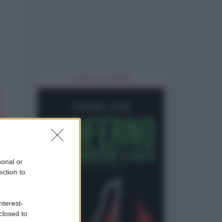
IL LIBRO DEL MESE
sonal or
ection to
nterest-
closed to