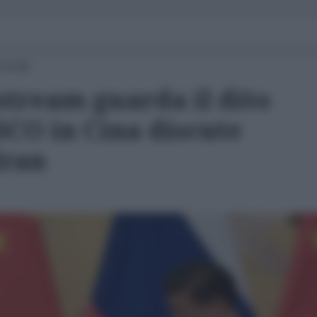
 14:00
stream guarda il dito
 SCO in Cina discute
Iran