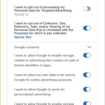
Guerra all'Iran, scorte USA al limite: il Pentagono
use your data for below specified purposes in below Google
investe miliardi per ricostituire gli arsenali
I want to opt-out of processing my
consent section.
Personal Data for Targeted Advertising.
Opted In
ASIA
Canale diplomatico resta aperto: cosa si sono detti i
I want to opt-out of Collection, Use,
ministri di Iran e Arabia Saudita
Retention, Sale, and/or Sharing of my
Personal Data that Is Unrelated with the
Purposes for which it was collected.
NORD-AMERICA
Opted Out
"Una guerra illegale": Trump minimizza le perdite in
Iran, ma i dati lo smentiscono
Google consents
EUROPA
I want to allow Google to enable storage
Petro accusa Netanyahu di essere responsabile
related to advertising like cookies on web or
"dell'invasione civile di Ceuta da parte dei
device identifiers in apps.
marocchini"
I want to allow my user data to be sent to
Google for online advertising purposes.
I want to allow Google to send me
personalized advertising.
I want to allow Google to enable storage