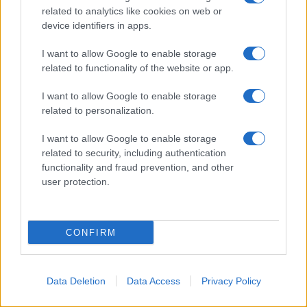
related to analytics like cookies on web or
device identifiers in apps.
I want to allow Google to enable storage
related to functionality of the website or app.
I want to allow Google to enable storage
related to personalization.
I want to allow Google to enable storage
related to security, including authentication
functionality and fraud prevention, and other
user protection.
CONFIRM
Data Deletion
Data Access
Privacy Policy