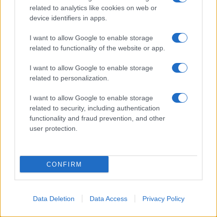
related to analytics like cookies on web or
Come finirebbe una guerra tra UE e
device identifiers in apps.
Russia? Tre scenari per il 2030 (e le
alternative alla linea dura)
I want to allow Google to enable storage
20 Luglio 2026 10:00
related to functionality of the website or app.
I want to allow Google to enable storage
related to personalization.
#
EDITORIALI
I want to allow Google to enable storage
related to security, including authentication
functionality and fraud prevention, and other
user protection.
CONFIRM
Cina, Russia e Iran, io ve l’avevo detto (di
Vito Petrocelli)
Data Deletion
Data Access
Privacy Policy
07 Agosto 2026 18:00