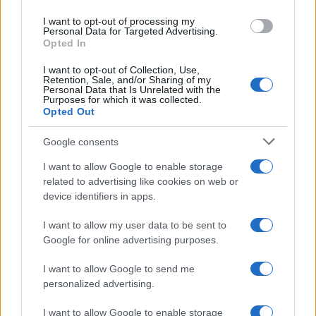
use your data for below specified purposes in below Google
di Fabio Massimo Paernti
I want to opt-out of processing my
consent section.
Personal Data for Targeted Advertising.
Opted In
I want to opt-out of Collection, Use,
Retention, Sale, and/or Sharing of my
Personal Data that Is Unrelated with the
Purposes for which it was collected.
"Mentre noi giochiamo con i chatbot, la
Opted Out
Cina si è presa il futuro dell'IA" (VIDEO)
Google consents
24 Giugno 2026 08:00
I want to allow Google to enable storage
related to advertising like cookies on web or
device identifiers in apps.
#
RETHINK.POWER
I want to allow my user data to be sent to
Google for online advertising purposes.
di Alessandro Bartoloni
I want to allow Google to send me
personalized advertising.
I want to allow Google to enable storage