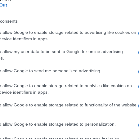
elhi mira a fare da ponte tra Occidente e Oriente
Out
 Modi possa fungere da interlocutore fidato,
umore dei leader del G7.",
ha scritto Trigunayat in un
consents
ssia hanno lottato per decenni per aumentare il loro
o allow Google to enable storage related to advertising like cookies on
liardi di dollari, ma la decisione di Nuova Delhi di
evice identifiers in apps.
ortato il commercio a un livello senza precedenti di
o allow my user data to be sent to Google for online advertising
no."
Dopo aver ricordato le interconnessioni sempre
s.
indiante del 20% in Rosneft nel 2002 in particolare,
to allow Google to send me personalized advertising.
come:
"La connettività, in particolare attraverso un
oio internazionale di trasporto Nord-Sud (INSTC) e
o allow Google to enable storage related to analytics like cookies on
 nel contesto dell'Artico, dovrà essere rafforzata
evice identifiers in apps.
a entrambe le parti. Il recente accordo a lungo
o allow Google to enable storage related to functionality of the website
e del porto iraniano di Chabahar è fondamentale sia
ghanistan-Asia centrale sia per l'INSTC, nonostante
da parte degli Stati Uniti".
o allow Google to enable storage related to personalization.
o allow Google to enable storage related to security, including