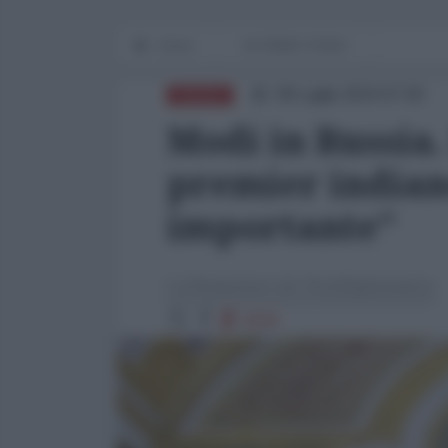
Home
IN PRIMO PIANO
08 Luglio 2024 07:00
RUSSIA
Modi in Russia.
premier indian
importante"
La Redazione de l'AntiDiplomatico
4334