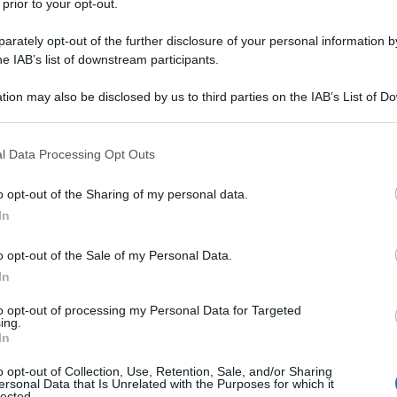
 prior to your opt-out.
n incontrerà il Primo Ministro indiano Narendra Modi
rately opt-out of the further disclosure of your personal information by
he IAB’s list of downstream participants.
e il 9 luglio. L'annuncio da parte del Cremlino menziona
ndiane tradizionalmente amichevoli", di cui i due
tion may also be disclosed by us to third parties on the IAB’s List of 
ore sviluppo. Tra gli altri argomenti della
 that may further disclose it to other third parties.
 attuali dell'agenda internazionale e regionale".
 that this website/app uses one or more Google services and may gath
l Data Processing Opt Outs
including but not limited to your visit or usage behaviour. You may click 
Peskov l'ha definita "molto importante",
 to Google and its third-party tags to use your data for below specifi
o opt-out of the Sharing of my personal data.
ogle consent section.
ranno anche parlare in un ambiente informale. Anche
In
shakov ha sottolineato che il Cremlino "assegna la
o opt-out of the Sale of my Personal Data.
 L'ultima volta che Modi ha visitato la Russia è stato
In
divostok; il 2015 è stata invece l'ultima volta che
to opt-out of processing my Personal Data for Targeted
ing.
In
sciatore indiano in Giordania, Libia e Malta e
o opt-out of Collection, Use, Retention, Sale, and/or Sharing
litica estera indiana, "nessun argomento è off
ersonal Data that Is Unrelated with the Purposes for which it
lected.