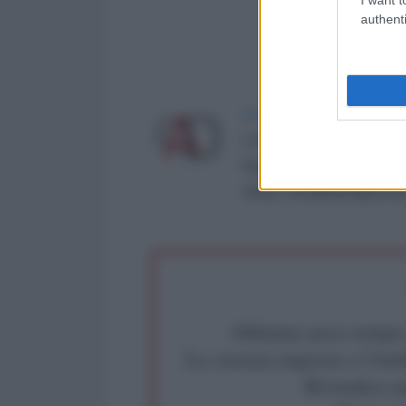
authenti
LA REDAZIONE DE L'ANT
L'AntiDiplomatico è una te
Roma al n° 162/2015 del re
critica: info@lantidiplomat
Abbiamo poco tempo pe
La censura imposta a l'Ant
Rivendica un