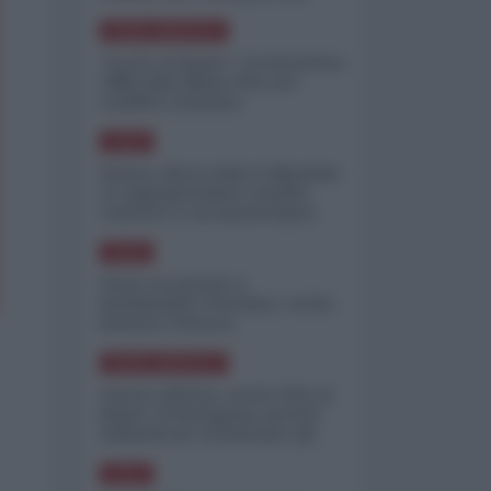
minimizzare le perdite
NORD-AMERICA
"Scorte al limite": il retroscena
CNN sulla difesa USA nel
conflitto iraniano
ASIA
Yemen, blocco Bab el-Mandab:
Le superpetroliere saudite
costrette a circumnavigare
l'Africa
ASIA
l'Iran era pronto a
bombardare l'Ucraina, cos'ha
fermato l'attacco
NORD-AMERICA
Guerra all'Iran, scorte USA al
limite: il Pentagono investe
miliardi per ricostituire gli
arsenali
ASIA