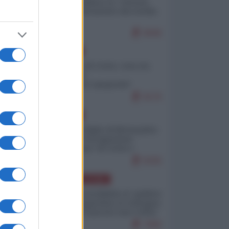
Quali sarebbero le “vittorie
ucraine” decantate dai media
italici?
9646
EUROPA
Invasione di Ceuta: cosa sta
accadendo
nell'enclave spagnola?
9176
EUROPA
Quando il figlio di Netanyahu
incitava "l'occupazione
musulmana" di Ceuta e
Melilla
8335
AMERICA LATINA
Dalla Convertibilità al "grillete
fiscal": l'Argentina si consegna
ai mercati (ancora una volta)
7690