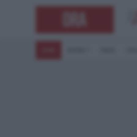
HOME
ESTERI
ITALIA
CUL