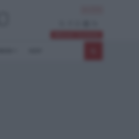
ACCEDI
Abbonati / Sostienici
NIONI
SHOP