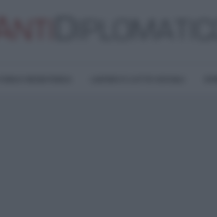
TURA E RESISTENZA
LAVORO E LOTTE SOCIALI
OPI