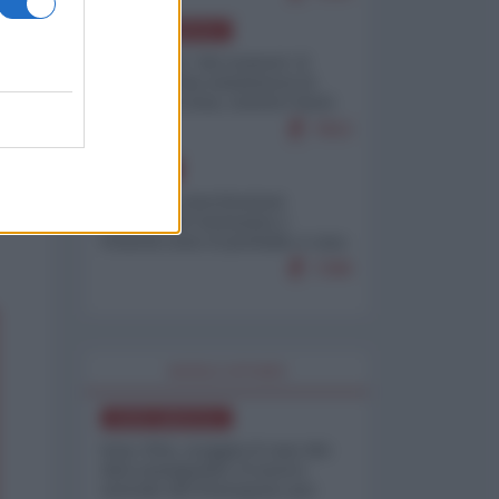
NORD-AMERICA
Il "mistero" dei numeri: il
governo Usa minimizza le
vittime in Iran, mentre fonti
interne...
7653
EUROPA
Mosca: le esercitazioni
nucleari di Germania e
Francia sono il preludio a una
guerra contro la Russia
7288
WORLD AFFAIRS
NORD-AMERICA
Iran-USA, scoppia il caso dei
dati manipolati: il nuovo
metodo del Pentagono per