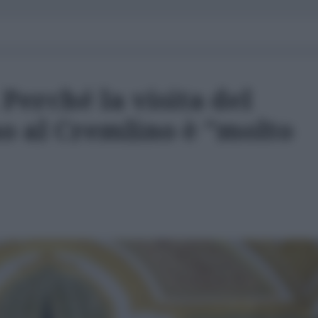
 Perché la visita del
o al Cremlino è "molto