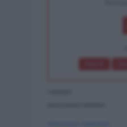
Partecip
op
Dona 1€
Don
Commenti
ancora nessun commento
Abbonati per commentare