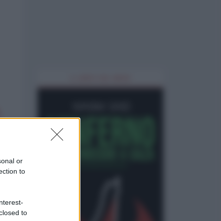
IL LIBRO DEL MESE
sonal or
ection to
nterest-
closed to