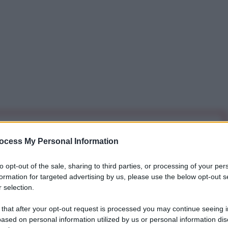
iti per sempre. Il tuo contributo fa la differenza:
ocess My Personal Information
mazione. L'ANTIDIPLOMATICO SEI ANCHE TU!
to opt-out of the sale, sharing to third parties, or processing of your per
formation for targeted advertising by us, please use the below opt-out s
a 5€
Dona 15€
Scegli importo
 selection.
 that after your opt-out request is processed you may continue seeing i
ased on personal information utilized by us or personal information dis