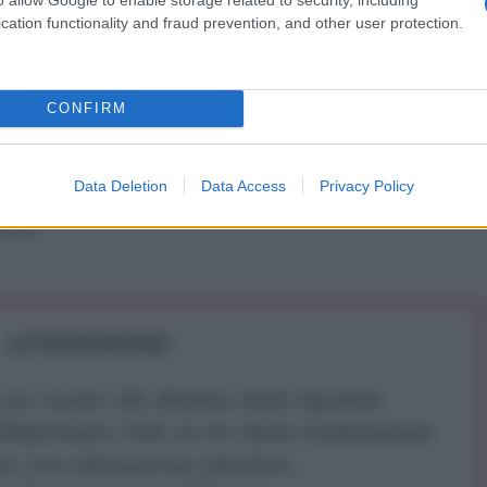
cation functionality and fraud prevention, and other user protection.
CONFIRM
IDIPLOMATICO
stata registrata in data 08/09/2015 presso il Tribunale civile di
Data Deletion
Data Access
Privacy Policy
gistro di stampa. Per ogni informazione, richiesta, consiglio e
ico.it
ATTENZIONE!
r reagire alla dittatura degli algoritmi.
iDiplomatico lede un tuo diritto fondamentale.
a vera informazione pluralista.