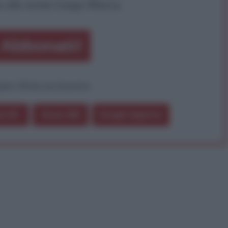
a alla nostra Lunga Marcia.
Abbonati!
pure effettua una donazione
a 5€
Dona 15€
Scegli importo