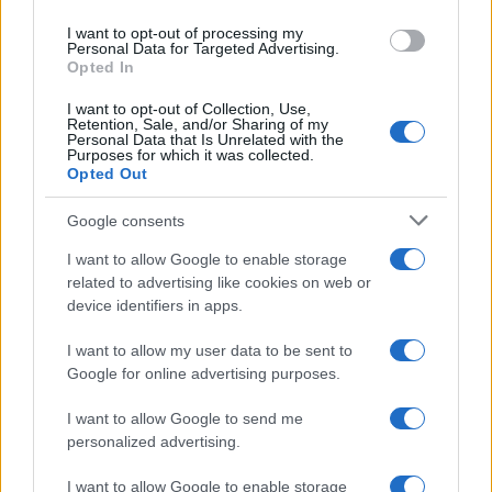
use your data for below specified purposes in below Google
I want to opt-out of processing my
consent section.
Personal Data for Targeted Advertising.
Opted In
I want to opt-out of Collection, Use,
Retention, Sale, and/or Sharing of my
Personal Data that Is Unrelated with the
Purposes for which it was collected.
Opted Out
Google consents
I want to allow Google to enable storage
Le favolette dei Milei italiani (di Alessandro
related to advertising like cookies on web or
Volpi)
device identifiers in apps.
I want to allow my user data to be sent to
Google for online advertising purposes.
31 Luglio 2026 12:00
I want to allow Google to send me
personalized advertising.
I want to allow Google to enable storage