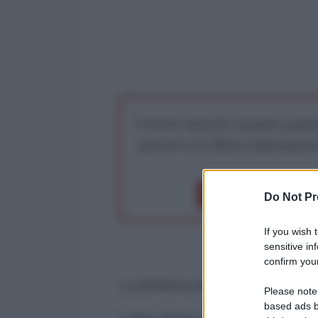
I nostri articoli saranno gratu
preserva la libera infor
Dona 1€
Don
Do Not Pr
If you wish 
sensitive in
confirm your
La dittatura antifascista.
Please note
based ads b