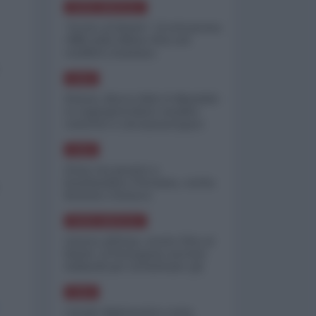
NORD-AMERICA
"Scorte al limite": il retroscena
CNN sulla difesa USA nel
conflitto iraniano
ASIA
Yemen, blocco Bab el-Mandab:
Le superpetroliere saudite
costrette a circumnavigare
l'Africa
ASIA
l'Iran era pronto a
bombardare l'Ucraina, cos'ha
fermato l'attacco
NORD-AMERICA
Guerra all'Iran, scorte USA al
limite: il Pentagono investe
miliardi per ricostituire gli
arsenali
ASIA
Canale diplomatico resta