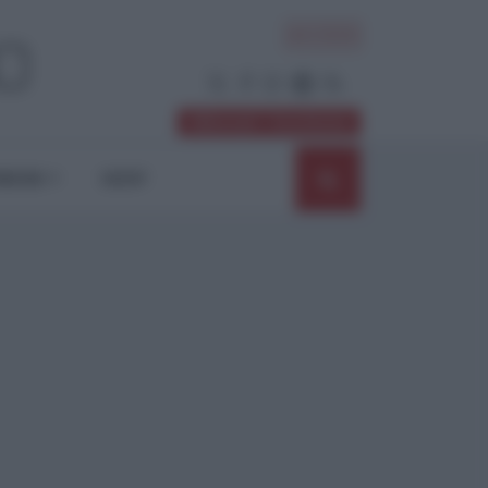
ACCEDI
Abbonati / Sostienici
NIONI
SHOP