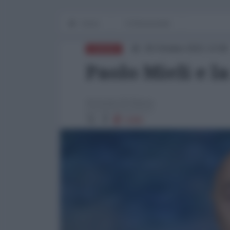
Home
Il DiSsenziente
26 Ottobre 2021 13:06
EUROPA
Paolo Mieli e la
Antonio Di Siena
5368