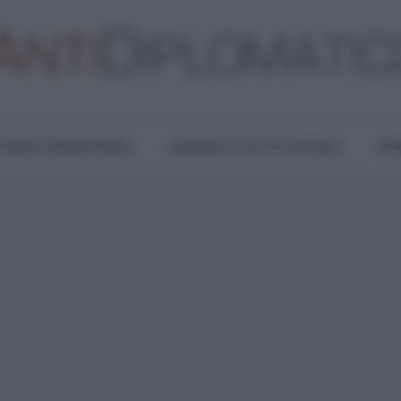
TURA E RESISTENZA
LAVORO E LOTTE SOCIALI
OPI