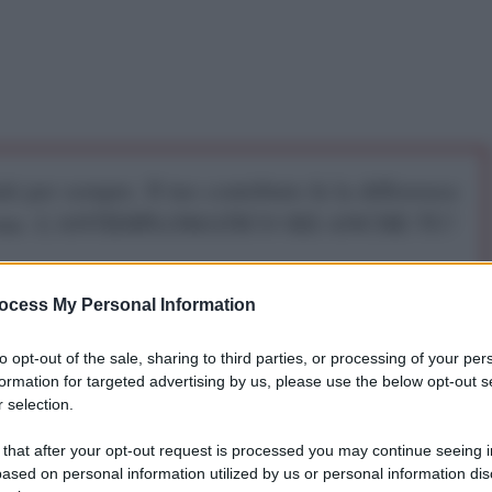
iti per sempre. Il tuo contributo fa la differenza:
mazione. L'ANTIDIPLOMATICO SEI ANCHE TU!
a 5€
Dona 15€
Scegli importo
ocess My Personal Information
to opt-out of the sale, sharing to third parties, or processing of your per
formation for targeted advertising by us, please use the below opt-out s
 selection.
 that after your opt-out request is processed you may continue seeing i
ased on personal information utilized by us or personal information dis