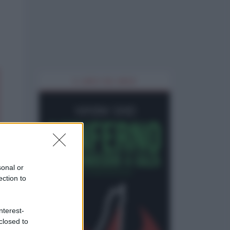
IL LIBRO DEL MESE
sonal or
ection to
nterest-
closed to