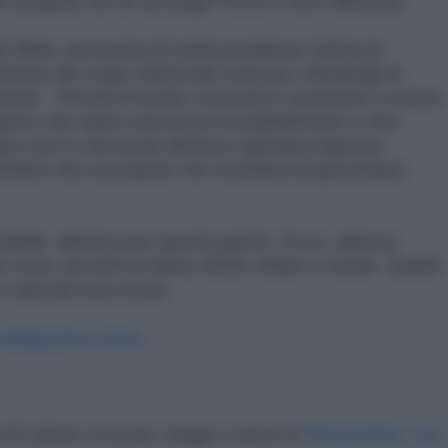
e il popolo se ne accorga? Ecco il vero dilemma.
 Mieli, necessita di molta prudenza “prima di
imento del corpo elettorale solo per chiedergli di
ente”. Perché il rischio concreto è assistere a nuove
ismo che tanto terrorizza l’establishment e che,
tro non è che la più diretta e genuina risposta
l’altro che un popolo che rivendica di governarsi
abile, almeno per questa gente. Ecco, adesso
 cose, perché le hanno dette chiare e tonde. Quindi
on sarà più una scusa.
 LAD edizioni. Avvocato, blogger e autore di
"Memorandum. Una