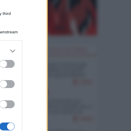
 third
Downstream
er and store
I PIÙ LETTI DELLA SETTIMANA
to grant or
ed purposes
Restare umani: la forma più
alta di ribellione al mondo
distopico di oggi (di Alberto
Bradanini)
23060
EUROPA
La mappa di Eurostat che
smonta tutte le storielle che vi
raccontano sul turismo di
massa
13638