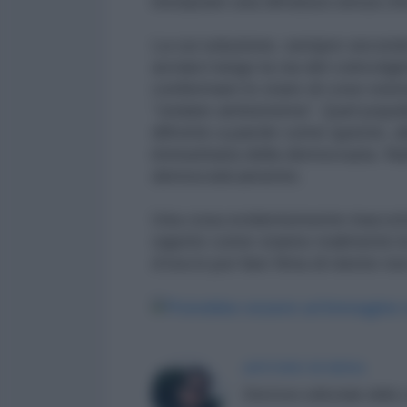
instaurare una dittatura senza ch
La cui soluzione, sempre secondo
avviarci lungo la via del coinvolg
confermare lo stato di cose esist
“ondate antisistema”. Quel popul
difronte a parole come queste, al
immunitaria della democrazia. Nul
democraticamente.
Una cosa evidentemente inaccett
sapete come stanno realmente le
d’ora in poi fare finta di niente n
ANTONIO DI SIENA
Direttore editoriale della