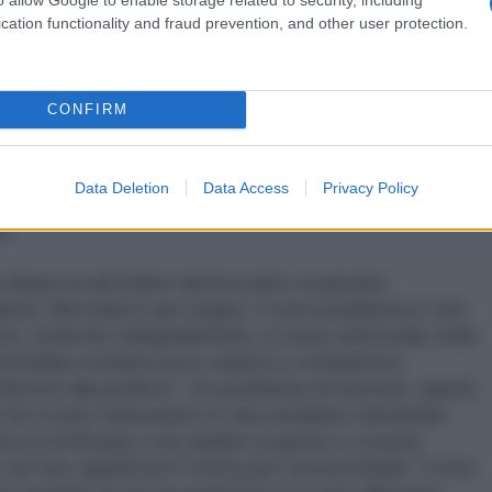
io un sonoro calcio in culo. Altro che Barbero.
cation functionality and fraud prevention, and other user protection.
timana da questa neanche troppo criptica
antifascista tutto tace. Nessuna dichiarazione
CONFIRM
e parlamentare, nessuna manifestazione, nessuna
e, manco un girotondo.
Data Deletion
Data Access
Privacy Policy
tto, i paladini di cui sopra condividono l'idea di fondo
a.
a minaccia all’ordine democratico avanzata
bbisti. Ma manco per sogno. Il vero problema è che
ere, neanche marginalmente, il corpo elettorale nella
] potrebbe rivelarsi poco adatta a combattere
elettori alla politica”. Un problema di metodo, quindi,
 che si può riassumere in una semplice domanda:
ica (continuare a far andare la gente a votare)
nel suo significato? Detta più commestibile. Come