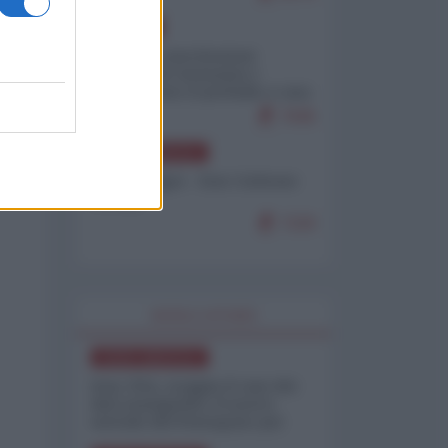
EUROPA
Mosca: le esercitazioni
nucleari di Germania e
Francia sono il preludio a una
guerra contro la Russia
7645
NORD-AMERICA
Chris Hedges - Don Corleone
Trump
7220
WORLD AFFAIRS
NORD-AMERICA
Iran-USA, scoppia il caso dei
dati manipolati: il nuovo
metodo del Pentagono per
minimizzare le perdite