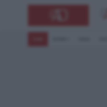
HOME
ESTERI
ITALIA
CUL