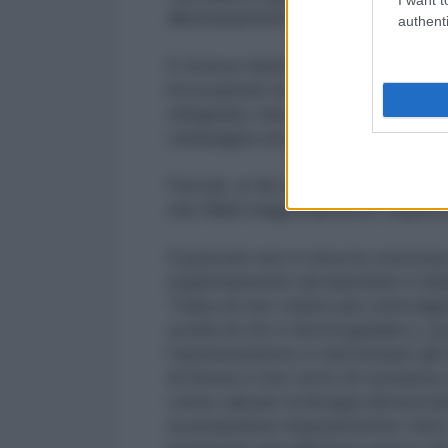
allontanamento dalla RAI ma propr
authenti
E invece niente. A quasi una set
invocazione di golpe, sul fronte 
sdegnata, nessuna interrogazion
campagna social. Niente di nient
Perché, in fin dei conti e sotto so
che Mieli magistralmente esplicit
Il pericolo non è mica la concret
esplicitamente da banchieri e lo
“l’idea di non volere più coinvolg
scelta di chi ci dovrà guidare [..
l’astensionismo e riavvicinare gli 
di forma e non certo di sostanza
come salvare la liturgia democrat
svuotandone impunemente l’atto 