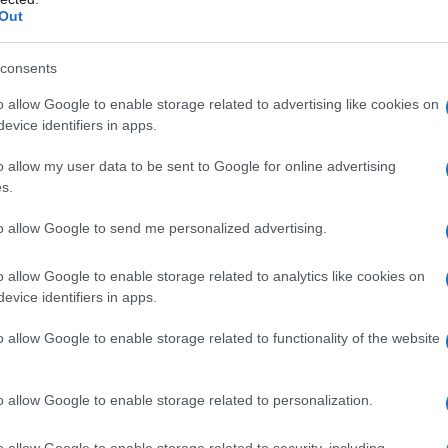
 della democrazia. Ma che nelle sapienti mani di
Out
isti che non saltano sulla sedia alle sue parole,
ionale a creare una sorta di caos organizzato (e
consents
implicherebbe lo stallo perpetuo della democrazia
 che “gli italiani voterebbero per le politiche […]
o allow Google to enable storage related to advertising like cookies on
evice identifiers in apps.
e, per così dire, fortemente mitigato”, perché “il voto
e ministeriali dei partiti. Per il resto tutto
o allow my user data to be sent to Google for online advertising
ima del voto.”
s.
to allow Google to send me personalized advertising.
 piace davvero un sacco, tanto da definirla
o allow Google to enable storage related to analytics like cookies on
ressante”.
evice identifiers in apps.
o allow Google to enable storage related to functionality of the website
 una sputazza sulla Repubblica italiana e sulla
libertà. Per di più pronunciate con l’autorevolezza del
sincero democratico e dalle colonne del principale
o allow Google to enable storage related to personalization.
na e criminale che se l’avesse fatta Salvini
ovrebbe giustificare, in questo caso sì, non il suo
o allow Google to enable storage related to security, including