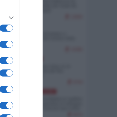
Ceuta: perché il Marocco fa
con noi quello che vuole (di
Alberto Negri)
12845
ITALIA
Il turismo di massa e i
"risvegli" del Corriere della
sera
10380
EUROPA
Cina, Russia e Iran, io ve
l’avevo detto (di Vito
Petrocelli)
8794
AMERICA LATINA
Dalla Convertibilità al "grillete
fiscal": l'Argentina si consegna
ai mercati (ancora una volta)
8076