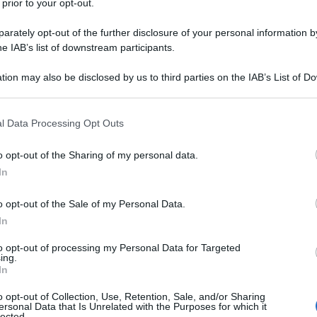
olonne del Corriere della Sera ha fatto una proposta
 prior to your opt-out.
re la democrazia.
rately opt-out of the further disclosure of your personal information by
he IAB’s list of downstream participants.
i stessi.
tion may also be disclosed by us to third parties on the IAB’s List of 
raghi “dovrebbe restare a Palazzo Chigi per il resto
 that may further disclose it to other third parties.
 that this website/app uses one or more Google services and may gath
l Data Processing Opt Outs
including but not limited to your visit or usage behaviour. You may click 
 to Google and its third-party tags to use your data for below specifi
o opt-out of the Sharing of my personal data.
ogle consent section.
ltato basterebbe fare quello che si è sempre fatto.
In
assi che, per stessa ammissione di Mieli serve
tati auspicati”) funzionale a introdurre un sistema
o opt-out of the Sale of my Personal Data.
 nessun partito di conquistare la maggioranza. E
In
to opt-out of processing my Personal Data for Targeted
ing.
In
o in astratto, mi vedrebbe pure d’accordo.
o opt-out of Collection, Use, Retention, Sale, and/or Sharing
 sistema proporzionale era estrema garanzia di
ersonal Data that Is Unrelated with the Purposes for which it
lected.