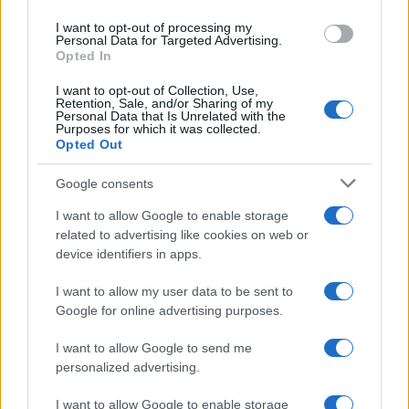
ASIA
use your data for below specified purposes in below Google
I want to opt-out of processing my
Canale diplomatico resta aperto: cosa si sono detti i
consent section.
Personal Data for Targeted Advertising.
ministri di Iran e Arabia Saudita
Opted In
NORD-AMERICA
I want to opt-out of Collection, Use,
Retention, Sale, and/or Sharing of my
"Una guerra illegale": Trump minimizza le perdite in
Personal Data that Is Unrelated with the
Iran, ma i dati lo smentiscono
Purposes for which it was collected.
Opted Out
EUROPA
Petro accusa Netanyahu di essere responsabile
Google consents
"dell'invasione civile di Ceuta da parte dei
marocchini"
I want to allow Google to enable storage
related to advertising like cookies on web or
device identifiers in apps.
I want to allow my user data to be sent to
Google for online advertising purposes.
I want to allow Google to send me
personalized advertising.
I want to allow Google to enable storage