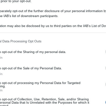
Donald Trump si è proclamato prigioniero politico.
 prior to your opt-out.
l verdetto di colpevolezza dalla giuria per
rately opt-out of the further disclosure of your personal information by
dali nel caso Stormy Daniels.
he IAB’s list of downstream participants.
tion may also be disclosed by us to third parties on the IAB’s List of 
uogo nell'udienza dell'11 luglio, l'ex presidente ha
 that may further disclose it to other third parties.
to condannato” in quello che ha definito “un processo
 that this website/app uses one or more Google services and may gath
itica”.
l Data Processing Opt Outs
including but not limited to your visit or usage behaviour. You may click 
 to Google and its third-party tags to use your data for below specifi
o opt-out of the Sharing of my personal data.
fatto nulla di male! Hanno fatto irruzione in casa
ogle consent section.
In
o fatto una foto segnaletica e ora sono stato appena
e sulla
home page del sito web
della sua campagna
o opt-out of the Sale of my Personal Data.
In
to opt-out of processing my Personal Data for Targeted
re il messaggio, qui e ora, che le sue possibilità di
ing.
In
scono oggi”, ha proseguito. L'ex presidente ha poi
si per aumentare la raccolta di fondi e combattere
o opt-out of Collection, Use, Retention, Sale, and/or Sharing
ersonal Data that Is Unrelated with the Purposes for which it
così enorme da passare alla storia”.
lected.