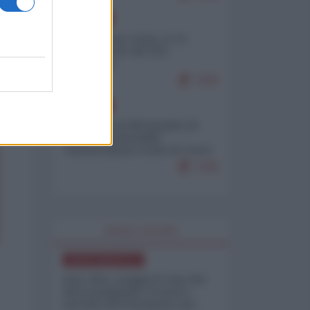
EUROPA
Cina, Russia e Iran, io ve
l’avevo detto (di Vito
Petrocelli)
7263
EUROPA
Petro accusa Netanyahu di
essere responsabile
"dell'invasione civile di Ceuta
da parte dei marocchini"
7160
WORLD AFFAIRS
NORD-AMERICA
Iran-USA, scoppia il caso dei
dati manipolati: il nuovo
metodo del Pentagono per