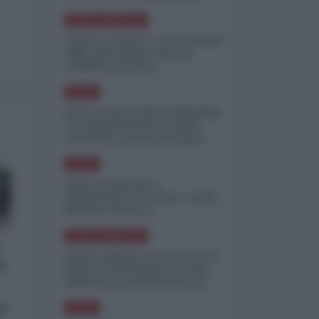
minimizzare le perdite
NORD-AMERICA
"Scorte al limite": il retroscena
CNN sulla difesa USA nel
conflitto iraniano
ASIA
Yemen, blocco Bab el-Mandab:
Le superpetroliere saudite
costrette a circumnavigare
l'Africa
ASIA
l'Iran era pronto a
bombardare l'Ucraina, cos'ha
fermato l'attacco
NORD-AMERICA
Guerra all'Iran, scorte USA al
o:
limite: il Pentagono investe
miliardi per ricostituire gli
arsenali
si
ASIA