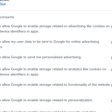
Out
ri della giuria nella notte italiana, l'ex presidente è
consents
i e 34 i reati commessi nel caso di falsificazione di
o allow Google to enable storage related to advertising like cookies on
 che sarà stabilita in un’udienza fissata dal
evice identifiers in apps.
lio, può variare da un massimo di 4 anni di
ad una multa. Con lo storico verdetto di
o allow my user data to be sent to Google for online advertising
s.
ità dalla giuria dopo due giorni di camera di
rimo ex presidente americano condannato in
to allow Google to send me personalized advertising.
imo candidato presidenziale a correre
he comunque non gli impedisce di essere eletto
o allow Google to enable storage related to analytics like cookies on
evice identifiers in apps.
o allow Google to enable storage related to functionality of the website
ATTENZIONE!
o allow Google to enable storage related to personalization.
r reagire alla dittatura degli algoritmi.
o allow Google to enable storage related to security, including