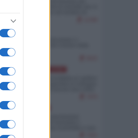
La mappa di Eurostat che
smonta tutte le storielle che vi
raccontano sul turismo di
massa
11348
ITALIA
Il turismo di massa e i
"risvegli" del Corriere della
sera
9520
AMERICA LATINA
Dalla Convertibilità al "grillete
fiscal": l'Argentina si consegna
ai mercati (ancora una volta)
7979
EUROPA
Mosca: le esercitazioni
nucleari di Germania e
Francia sono il preludio a una
guerra contro la Russia
7593