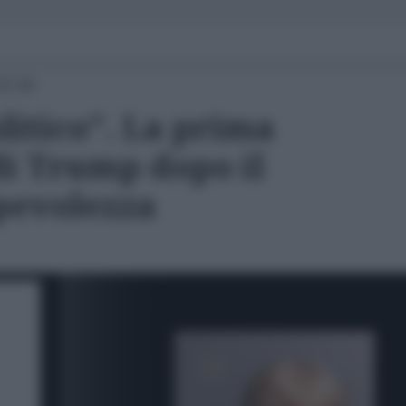
07:00
litico". La prima
di Trump dopo il
lpevolezza