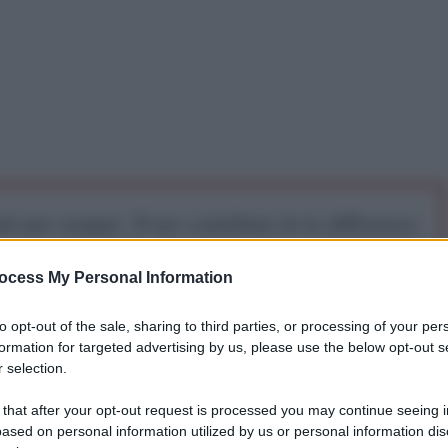
iti per sempre. Il tuo contributo fa la differenza:
mazione. L'ANTIDIPLOMATICO SEI ANCHE TU!
ocess My Personal Information
a 5€
Dona 15€
Scegli importo
to opt-out of the sale, sharing to third parties, or processing of your per
formation for targeted advertising by us, please use the below opt-out s
 selection.
 that after your opt-out request is processed you may continue seeing i
ased on personal information utilized by us or personal information dis