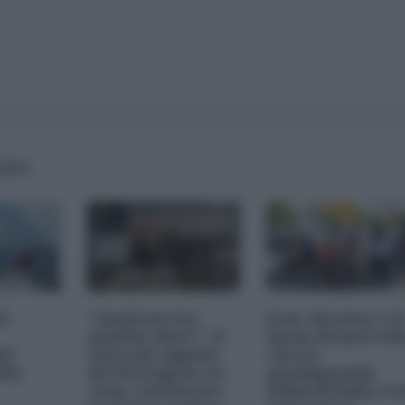
IANO
di
"Qualcuno ha
Iran, Hormuz e il
qualche idea?": il
boom del petroli
el
surreale appello
chi sta
lla
del Pentagono su
guadagnando
come continuare
miliardi dalla cri