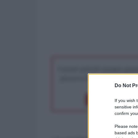
I nostri articoli saranno gratu
preserva la libera infor
Do Not Pr
Dona 1€
Don
If you wish 
sensitive in
confirm your
Please note
based ads b