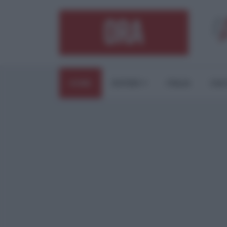
HOME
ESTERI
ITALIA
CUL