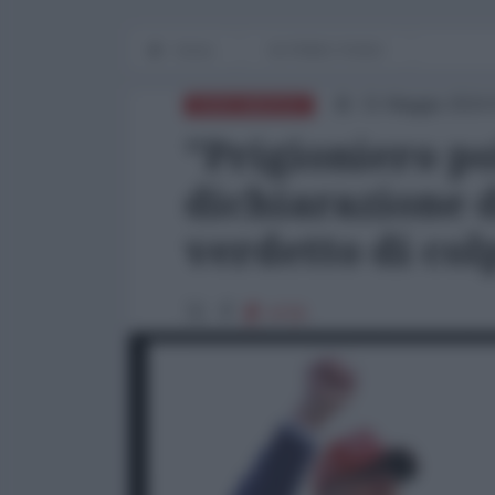
Home
IN PRIMO PIANO
31 Maggio 2024 
NORD-AMERICA
"Prigioniero po
dichiarazione 
verdetto di co
4725