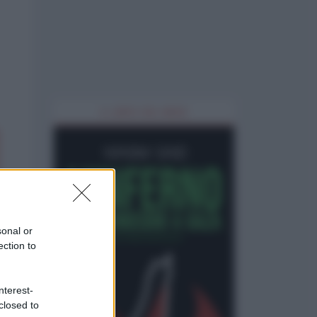
IL LIBRO DEL MESE
sonal or
ection to
nterest-
closed to