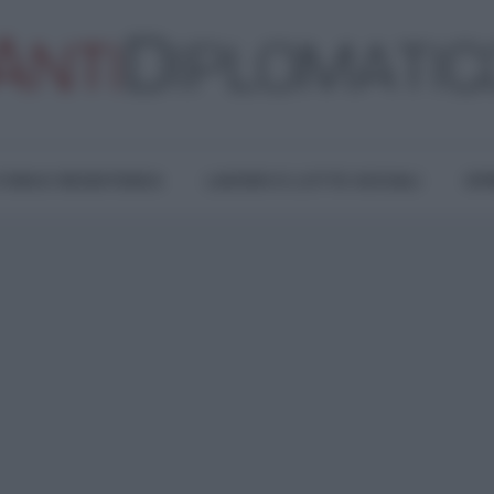
TURA E RESISTENZA
LAVORO E LOTTE SOCIALI
OPI