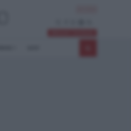
ACCEDI
Abbonati / Sostienici
NIONI
SHOP