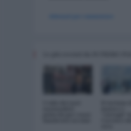
Abbonati per commentare
Le più recenti da IN PRIMO P
L'odio dei nazi-
Il turismo 
nazionalisti
massa e i
polacchi per i nazi-
"risvegli" d
banderisti ucraini
Corriere de
sera