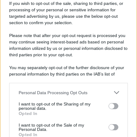
If you wish to opt-out of the sale, sharing to third parties, or
Mondiale a pezzi”?
processing of your personal or sensitive information for
25 Giugno 2026 10:00
targeted advertising by us, please use the below opt-out
section to confirm your selection.
Please note that after your opt-out request is processed you
#
EXODUS
may continue seeing interest-based ads based on personal
information utilized by us or personal information disclosed to
third parties prior to your opt-out.
di Michelangelo Severgnini
You may separately opt-out of the further disclosure of your
personal information by third parties on the IAB’s list of
downstream participants.
Personal Data Processing Opt Outs
This information may also be disclosed by us to third parties
La Trilogia del Rimosso di Michelangelo
on the IAB’s List of Downstream Participants that may further
Severgnini, prodotta da l'AntiDiplomatico,
I want to opt-out of the Sharing of my
interamente in chiaro
disclose it to other third parties.
personal data.
Opted In
24 Luglio 2026 15:49
Please note that this website/app uses one or more Google
services and may gather and store information including but
I want to opt-out of the Sale of my
Personal Data.
not limited to your visit or usage behaviour. You may click to
Opted In
grant or deny consent to Google and its third-party tags to