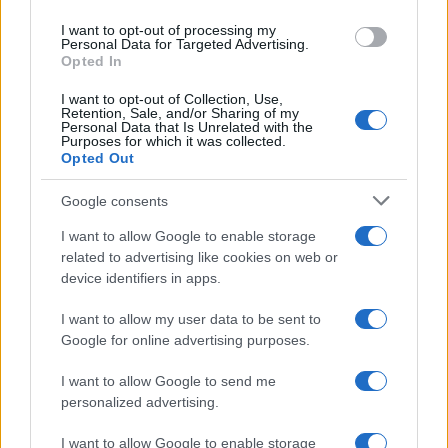
#
GENERAZIONE
ANTIDIPLOMATICA
use your data for below specified purposes in below Google
I want to opt-out of processing my
consent section.
Personal Data for Targeted Advertising.
Opted In
I want to opt-out of Collection, Use,
Retention, Sale, and/or Sharing of my
Personal Data that Is Unrelated with the
Purposes for which it was collected.
Opted Out
Google consents
Berlino salva la privacy delle chat online –
ma il rischio censura resta all’orizzonte
I want to allow Google to enable storage
related to advertising like cookies on web or
17 Ottobre 2025 13:00
device identifiers in apps.
I want to allow my user data to be sent to
Google for online advertising purposes.
#
UNA
FINESTRA
APERTA
I want to allow Google to send me
personalized advertising.
Una finestra aperta
I want to allow Google to enable storage