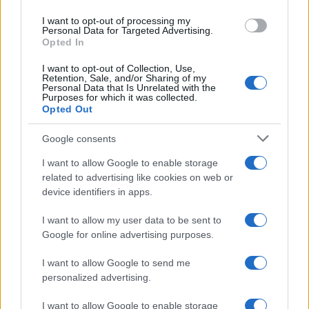
use your data for below specified purposes in below Google
I want to opt-out of processing my
consent section.
Personal Data for Targeted Advertising.
Opted In
I want to opt-out of Collection, Use,
Retention, Sale, and/or Sharing of my
Personal Data that Is Unrelated with the
Purposes for which it was collected.
Opted Out
Google consents
I want to allow Google to enable storage
related to advertising like cookies on web or
device identifiers in apps.
I want to allow my user data to be sent to
Google for online advertising purposes.
I want to allow Google to send me
personalized advertising.
I want to allow Google to enable storage