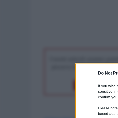
I nostri articoli saranno gratu
preserva la libera infor
Do Not Pr
Dona 1€
Don
If you wish 
sensitive in
confirm your
Please note
based ads b