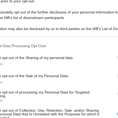
 prior to your opt-out.
rately opt-out of the further disclosure of your personal information by
D-MA) ha
chiesto un'indagine sul CEO di SpaceX
he IAB’s list of downstream participants.
to che aveva rifiutato di attivare il suo servizio
tion may also be disclosed by us to third parties on the IAB’s List of 
n attacco ucraino alla flotta russa del Mar Nero in
 that may further disclose it to other third parties.
 that this website/app uses one or more Google services and may gath
l Data Processing Opt Outs
including but not limited to your visit or usage behaviour. You may click 
 2022
ed è stato rivelato da estratti di una nuova
 to Google and its third-party tags to use your data for below specifi
o opt-out of the Sharing of my personal data.
nate, l’Ucraina ha presentato una richiesta di
ogle consent section.
In
cino a Sebastopoli, in Crimea, e la chiara
di un attacco alle navi da guerra russe. Ha negato la
o opt-out of the Sale of my Personal Data.
on della guerra.
In
to opt-out of processing my Personal Data for Targeted
cosa è successo qui e se disponiamo di strumenti
ing.
In
ica estera sia condotta dal governo e non da un
Warren
o opt-out of Collection, Use, Retention, Sale, and/or Sharing
ersonal Data that Is Unrelated with the Purposes for which it
lected.