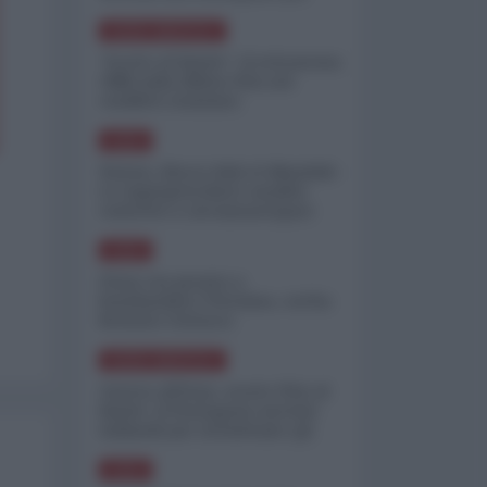
minimizzare le perdite
NORD-AMERICA
"Scorte al limite": il retroscena
CNN sulla difesa USA nel
conflitto iraniano
ASIA
Yemen, blocco Bab el-Mandab:
Le superpetroliere saudite
costrette a circumnavigare
l'Africa
ASIA
l'Iran era pronto a
bombardare l'Ucraina, cos'ha
fermato l'attacco
NORD-AMERICA
Guerra all'Iran, scorte USA al
limite: il Pentagono investe
miliardi per ricostituire gli
arsenali
ASIA