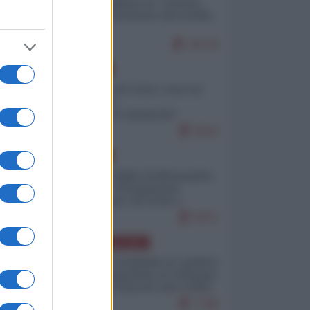
Quali sarebbero le “vittorie
ucraine” decantate dai media
italici?
10170
EUROPA
Invasione di Ceuta: cosa sta
accadendo
nell'enclave spagnola?
9210
EUROPA
Quando il figlio di Netanyahu
incitava "l'occupazione
musulmana" di Ceuta e
Melilla
8471
AMERICA LATINA
Dalla Convertibilità al "grillete
fiscal": l'Argentina si consegna
ai mercati (ancora una volta)
7788