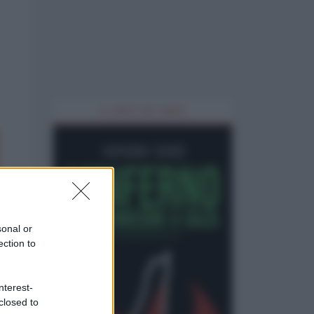
IL LIBRO DEL MESE
sonal or
ection to
nterest-
closed to