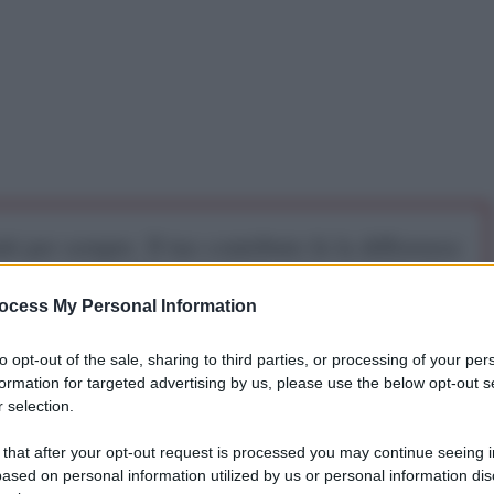
iti per sempre. Il tuo contributo fa la differenza:
mazione. L'ANTIDIPLOMATICO SEI ANCHE TU!
ocess My Personal Information
a 5€
Dona 15€
Scegli importo
to opt-out of the sale, sharing to third parties, or processing of your per
formation for targeted advertising by us, please use the below opt-out s
 selection.
 that after your opt-out request is processed you may continue seeing i
ased on personal information utilized by us or personal information dis