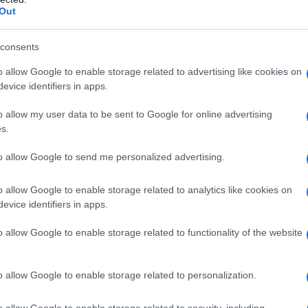
Out
 Musk per aver interrotto un attacco pianificato alla
che Starlink non è mai stato concepito per essere
consents
ua azienda abbia iniziato a spedire migliaia di
nizio della guerra nel febbraio 2022.
o allow Google to enable storage related to advertising like cookies on
evice identifiers in apps.
ceX forniva autonomamente
il servizio Starlink
o allow my user data to be sent to Google for online advertising
tratto con l’esercito americano.
Ma da allora, il
s.
conto per il servizio Starlink dell’Ucraina e
ha
to allow Google to send me personalized advertising.
eX
, i cui dettagli non sono stati resi noti.
o allow Google to enable storage related to analytics like cookies on
nk Kendall ha dichiarato che l'incidente del
evice identifiers in apps.
ccupazioni all'interno del Pentagono sulla
o allow Google to enable storage related to functionality of the website
 quando si tratta di contrarre servizi da aziende come
damento su architetture o sistemi commerciali per
o allow Google to enable storage related to personalization.
vere la garanzia che saranno disponibili", ha
o allow Google to enable storage related to security, including