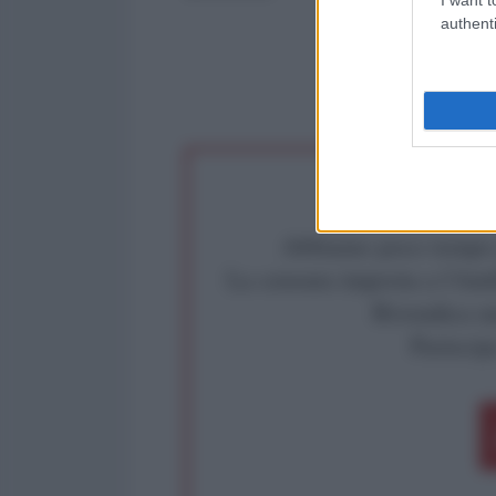
authenti
Abbiamo poco tempo pe
La censura imposta a l'Ant
Rivendica un
Partecip