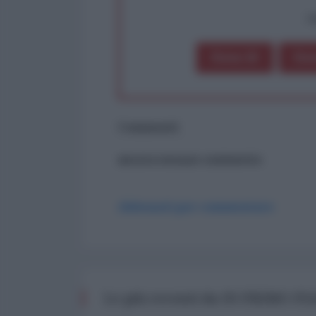
op
Dona 1€
Don
Commenti
ancora nessun commento
Abbonati per commentare
Le più recenti da IN PRIMO P