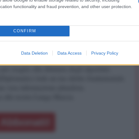
cation functionality and fraud prevention, and other user protection.
CONFIRM
ATTENZIONE!
Data Deletion
Data Access
Privacy Policy
r reagire alla dittatura degli algoritmi.
iDiplomatico lede un tuo diritto fondamentale.
a vera informazione pluralista.
a alla nostra Lunga Marcia.
Abbonati!