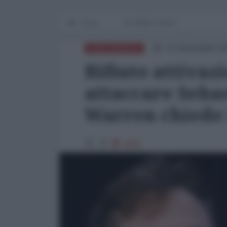
Home
IN PRIMO PIANO
13 Settembre 20
NORD-AMERICA
Rifiuto attivaz
attaccare Sebas
Warren chiede
4605