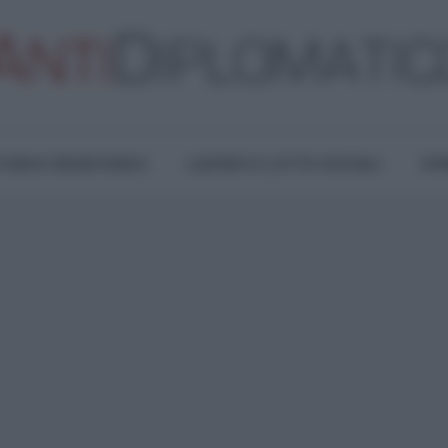
TURA E RESISTENZA
LAVORO E LOTTE SOCIALI
OPI