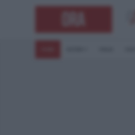
HOME
ESTERI
ITALIA
CUL