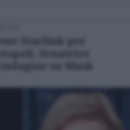
23 12:44
ione Starlink per
topoli. Senatrice
 indagine su Musk