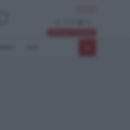
ACCEDI
Abbonati / Sostienici
NIONI
SHOP