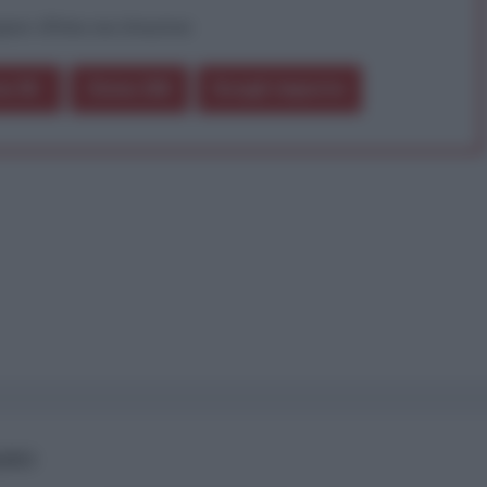
pure effettua una donazione
a 5€
Dona 15€
Scegli importo
IANO