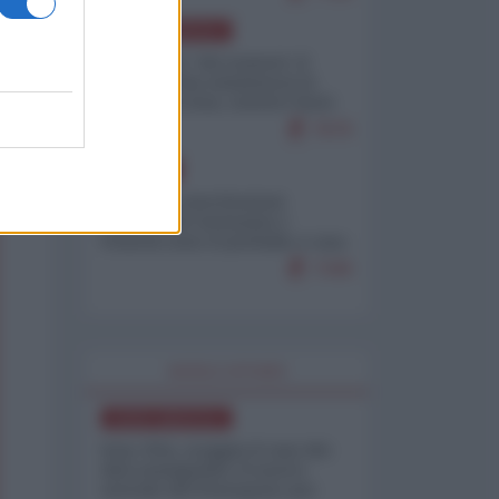
NORD-AMERICA
Il "mistero" dei numeri: il
governo Usa minimizza le
vittime in Iran, mentre fonti
interne...
7679
EUROPA
Mosca: le esercitazioni
nucleari di Germania e
Francia sono il preludio a una
guerra contro la Russia
7349
WORLD AFFAIRS
NORD-AMERICA
Iran-USA, scoppia il caso dei
dati manipolati: il nuovo
metodo del Pentagono per