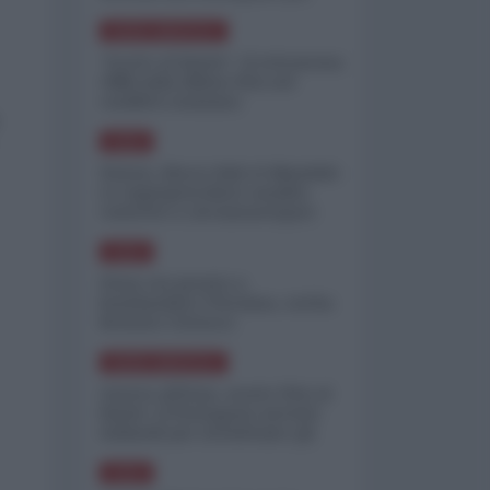
minimizzare le perdite
NORD-AMERICA
"Scorte al limite": il retroscena
CNN sulla difesa USA nel
conflitto iraniano
ASIA
Yemen, blocco Bab el-Mandab:
Le superpetroliere saudite
costrette a circumnavigare
l'Africa
ASIA
l'Iran era pronto a
bombardare l'Ucraina, cos'ha
fermato l'attacco
NORD-AMERICA
Guerra all'Iran, scorte USA al
limite: il Pentagono investe
miliardi per ricostituire gli
arsenali
ASIA