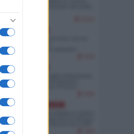
Quali sarebbero le “vittorie
ucraine” decantate dai media
italici?
10243
EUROPA
Invasione di Ceuta: cosa sta
accadendo
nell'enclave spagnola?
9220
EUROPA
Quando il figlio di Netanyahu
incitava "l'occupazione
musulmana" di Ceuta e
Melilla
8486
AMERICA LATINA
Dalla Convertibilità al "grillete
fiscal": l'Argentina si consegna
ai mercati (ancora una volta)
7806