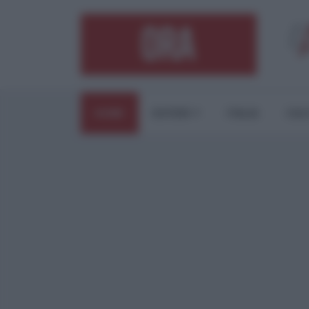
HOME
ESTERI
ITALIA
CUL