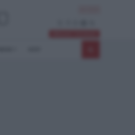
ACCEDI
Abbonati / Sostienici
NIONI
SHOP