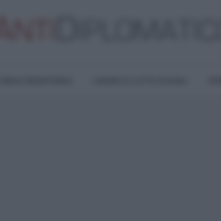
TURA E RESISTENZA
LAVORO E LOTTE SOCIALI
OPI