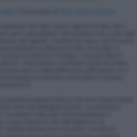
salario
è il proseguo di
Piano contro mercato.
 significare che Marx aveva ragione nel dire che il
ve tutti ci partecipano. Ma il profitto non è solo nella
azione del capitale. Poniamo un sarto, che fa vestiti
essuto prodotto in fabbrica (e Marx si occupò di
 fa lavoro produttivo? Dunque, crea plusvalore?
o, Mimmo. Vado spesso a prendere da lui un ottimo
e il plusvalore è della fabbrica di caffé (anche se a
mmo prepara la macchina, tiene pulite le tazzine,
o produttivo?
 la pandemia quando il blocco dei porti cinesi mandò
portare merci da Shanghai al porto, con benzina e
 containers nella nave ed assicurarli per il
, a sua volta un tir, fino alla fabbrica o al
 il capitale permea tutto il mondo, è prodotto
alizzazione mai come in questi tempi, mediante