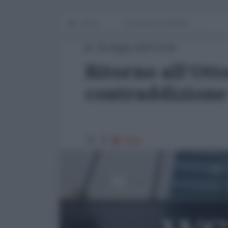
Home
Le cicale e la formica
26 Giugno 2023 15:00
Ritorno all'Ott
contraddizione
7632