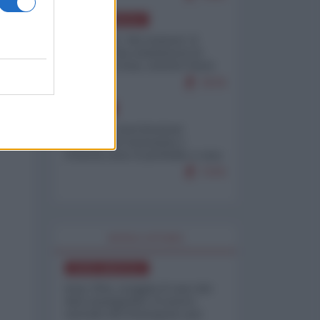
NORD-AMERICA
Il "mistero" dei numeri: il
governo Usa minimizza le
vittime in Iran, mentre fonti
interne...
7679
EUROPA
Mosca: le esercitazioni
nucleari di Germania e
Francia sono il preludio a una
guerra contro la Russia
7370
WORLD AFFAIRS
NORD-AMERICA
Iran-USA, scoppia il caso dei
dati manipolati: il nuovo
metodo del Pentagono per