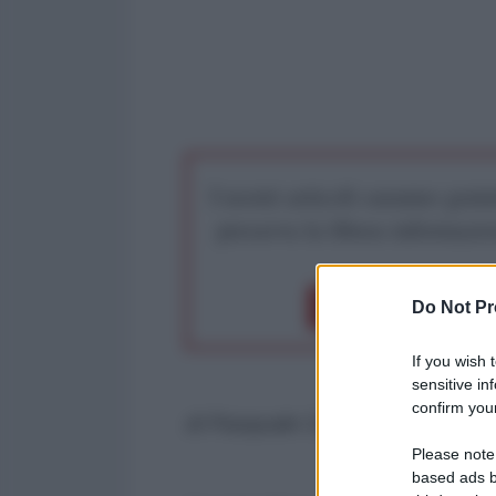
I nostri articoli saranno gratu
preserva la libera infor
Dona 1€
Don
Do Not Pr
If you wish 
sensitive in
confirm your
di Pasquale Cicalese
Please note
based ads b