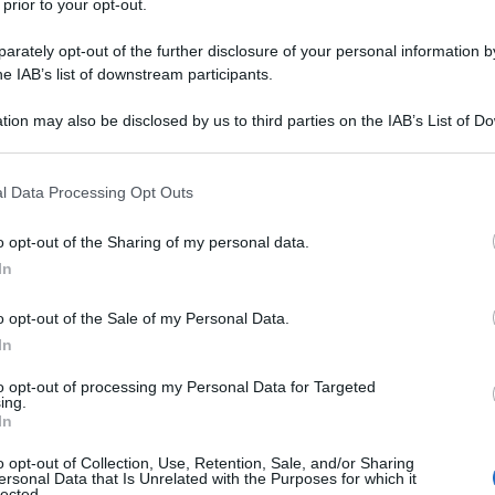
 prior to your opt-out.
ell'800 si era nella fase delle grandi concentrazioni
con passaggio diretto dal produttore al distributore.
rately opt-out of the further disclosure of your personal information by
e operaia, immiserita, sfruttata con metodi di
he IAB’s list of downstream participants.
sta alla Charlie Chaplin in Tempi Moderni, come
one, che lui attendeva e che non ci fu.
tion may also be disclosed by us to third parties on the IAB’s List of 
 that may further disclose it to other third parties.
no alla fine degli anni sessanta. La guerra, e la
 that this website/app uses one or more Google services and may gath
l Data Processing Opt Outs
 in produzione civile, portò alla sovrapproduzione. Ci
including but not limited to your visit or usage behaviour. You may click 
one salariale per assorbire tale sovrapproduzione. Solo
 to Google and its third-party tags to use your data for below specifi
o opt-out of the Sharing of my personal data.
', negli anni sessanta ci fu l'assalto al cielo e così
ogle consent section.
In
itti zero".
o opt-out of the Sale of my Personal Data.
voratrice occidentale aveva portato al cortocircuito
In
 la controffensiva contro i salariati.
to opt-out of processing my Personal Data for Targeted
ing.
re la modernità capitalistica, dettata anche dalle
In
uzione della giornata lavorativa e settimanale a 32
o opt-out of Collection, Use, Retention, Sale, and/or Sharing
di Potere Operaio anche perché il macchinismo
ersonal Data that Is Unrelated with the Purposes for which it
enziale di tempo di lavoro), preferì tornare a modi di
lected.