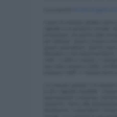
Ecco perché
50 anni di guerra al 
Il post di stamane all'alba voleva
capitale è un prodotto sociale, do
produzione, ma anche nella circol
per milionari. Questi compra il t
questo plusvalore). Questo sarto
Mettiamo il mio barista preferit
caffé. Il caffé lo compra, e dunqu
sua volta compra il caffé), ma Mi
prepara il caffé. E' dunque lavor
La cosa piu' grande ci fu durante
in tilt il capitale mondiale. Tras
assicurazione compresa, mettere i
trasporto, l'arrivo alla destinazione
distributore, è plusvalore? Ormai
sociale, ecco perché la sua soci