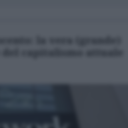
ocento: la vera (grande)
 del capitalismo attuale