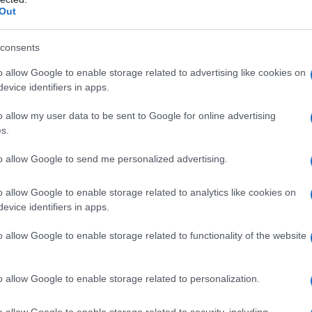
Out
mento giornata lavorativa, immiserimento della
 complessi industriali, privatizzazioni, outsourcing,
 trasferimento in Cina del manifatturiero.
consents
o allow Google to enable storage related to advertising like cookies on
universale e l'arma piu' potente in mano ai miliardari,
evice identifiers in apps.
, fino agli anni Ottanta non permessa.
o allow my user data to be sent to Google for online advertising
s.
positò quello che a tutti gli effetti era rendita,
pitale finanziario, che permise tra l'altro, mediante la
to allow Google to send me personalized advertising.
erimento della produzione in Asia.
o allow Google to enable storage related to analytics like cookies on
tà capitalistica portò l'Occidente tutto, non solo
evice identifiers in apps.
esco, ma questo volta non c'erano le grandi
 ma, mediante lo spezzettamento della produzione,
o allow Google to enable storage related to functionality of the website
 si realizzava. Poniamo un produttore di pomodori, c'è
re del grossista magazziniere, che deve pagare i
o allow Google to enable storage related to personalization.
tori, che devono pagare l'assicurazione e la benzina,
gare anche il commesso. Tutti questi passaggi
o allow Google to enable storage related to security, including