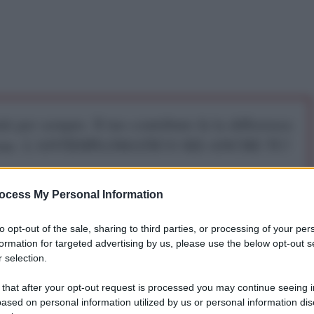
iti per sempre. Il tuo contributo fa la differenza:
mazione. L'ANTIDIPLOMATICO SEI ANCHE TU!
a 5€
Dona 15€
Scegli importo
ocess My Personal Information
to opt-out of the sale, sharing to third parties, or processing of your per
formation for targeted advertising by us, please use the below opt-out s
 selection.
 that after your opt-out request is processed you may continue seeing i
ased on personal information utilized by us or personal information dis