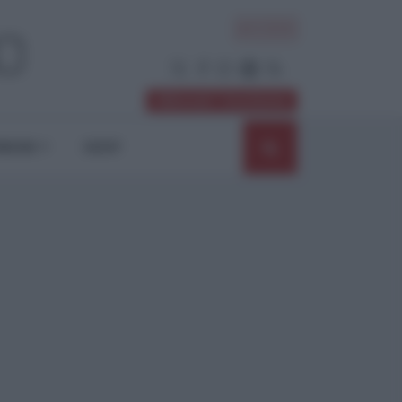
ACCEDI
Abbonati / Sostienici
NIONI
SHOP