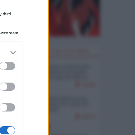
 third
Downstream
er and store
I PIÙ LETTI DELLA SETTIMANA
to grant or
ed purposes
Restare umani: la forma più
alta di ribellione al mondo
distopico di oggi (di Alberto
Bradanini)
21548
Ceuta: perché il Marocco fa
con noi quello che vuole (di
Alberto Negri)
12574
EUROPA