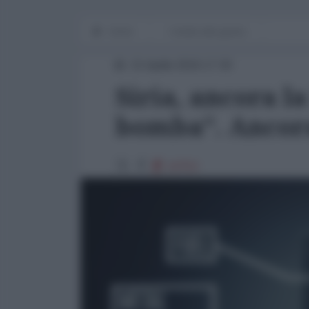
Home
I media alla guerra
21 Aprile 2016 17:30
Siria, ancora la
bomba”. Ancor
10753