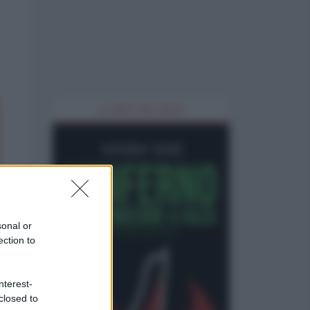
IL LIBRO DEL MESE
sonal or
ection to
nterest-
closed to