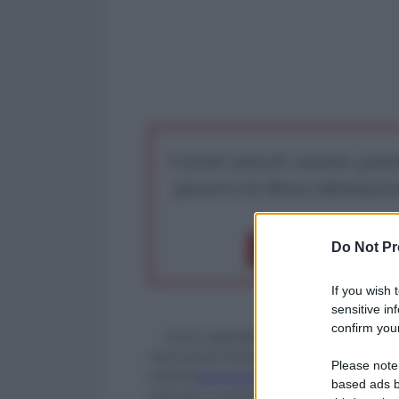
I nostri articoli saranno gratu
preserva la libera infor
Do Not Pr
Dona 1€
Don
If you wish 
sensitive in
confirm your
Ormai, negli ultimi anni, per attestare l’esis
stato postato di tutto: foto di 
serbatoi
 per gas 
Please note
evidenti 
fotomontaggi
, 
illustrazioni
, 
animazioni
based ads b
dare lustro a questa bufala con un intero 
sito
 e