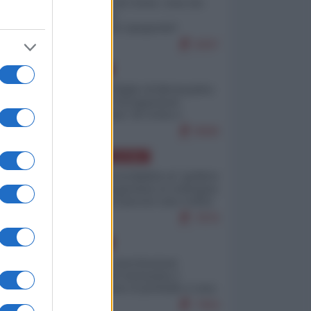
Invasione di Ceuta: cosa sta
accadendo
nell'enclave spagnola?
9267
EUROPA
Quando il figlio di Netanyahu
incitava "l'occupazione
musulmana" di Ceuta e
Melilla
8580
AMERICA LATINA
Dalla Convertibilità al "grillete
fiscal": l'Argentina si consegna
ai mercati (ancora una volta)
7876
EUROPA
Mosca: le esercitazioni
nucleari di Germania e
Francia sono il preludio a una
guerra contro la Russia
7454