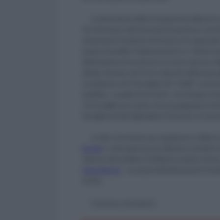
La descrizione delle incongruenze delle prov
Ma ritorniamo alla domanda di partenza: perch
certamente l’aviazione di Assad ne ha sganciat
parlare di quelle? Evidentemente no. Parlare s
dell’aviazione di Assad ad una mera risposta milit
abitati, lanciano da lì i loro attacchi utilizzand
considerato che l’immagine dei “ribelli” cominci
pubblica, a quella di terroristi, c’era bisogno d
c’è di meglio per questo che propagandare l’esiste
ferraglia lanciati dagli sgherri di Assad sui merca
In altre circostanze per equiparare i militari 
bomba
” creati apposta per dilaniare i bambini (
sistema otterrebbero il brillante risultato di fare
International
 - usuratasi definitivamente la bu
la Siria.
Francesco Santoianni