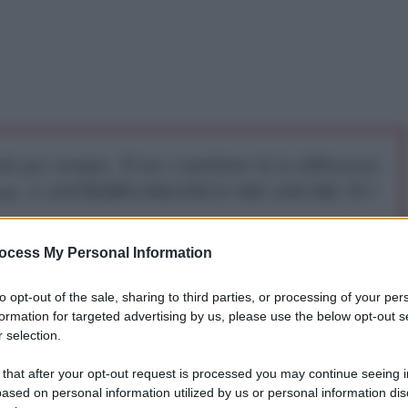
iti per sempre. Il tuo contributo fa la differenza:
mazione. L'ANTIDIPLOMATICO SEI ANCHE TU!
ocess My Personal Information
a 5€
Dona 15€
Scegli importo
to opt-out of the sale, sharing to third parties, or processing of your per
formation for targeted advertising by us, please use the below opt-out s
 selection.
tenza di questi “barili bomba” sganciati dall’aviazione di Assad su Internet è 
domestico, di 
tubi
 zincati, di 
scaldabagni
 elettrici... il tutto condito da 
 that after your opt-out request is processed you may continue seeing i
, dissertazioni di presunti esperti... Ora Amnesty International ritorna a 
ased on personal information utilized by us or personal information dis
 un web-documentario, subito venerato come Vangelo da innumerevoli 