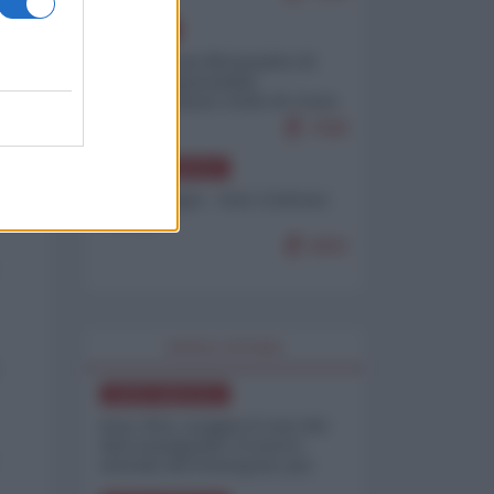
EUROPA
Petro accusa Netanyahu di
essere responsabile
"dell'invasione civile di Ceuta
da parte dei marocchini"
7086
NORD-AMERICA
Chris Hedges - Don Corleone
Trump
6892
WORLD AFFAIRS
NORD-AMERICA
Iran-USA, scoppia il caso dei
dati manipolati: il nuovo
metodo del Pentagono per
minimizzare le perdite