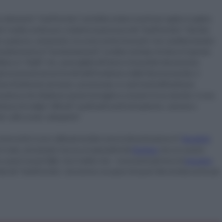
e attestanti i “barili bomba” potrebbe andare avanti per pagine e pagine. 
é i media continuano a battere la grancassa dei “barili bomba”? Bombe 
e; qualcuna, certamente, ha ucciso anche innocenti. Non sarebbe bastato 
emplicemente di “bombardamenti” avrebbe rischiato di ridurre l’operato 
are ai “ribelli” che, asserragliati all’interno di quartieri densamente 
o gli armamenti ad essi forniti dall’Occidente e dalle Petromonarchie. E 
ava finalmente ad essere, accomunata, in vasti strati dell’opinione 
i qualcosa che ribaltasse questa immagine su Assad e il suo esercito. E cosa 
nza di ordigni “efferati” quali barili carichi di esplosivo, catrame e 
ti, sulle scuole, sulla gente?
ai terroristi si sono utilizzate bufale come la disseminazione di “
giocattoli 
si veda, ad esempio l’accusa ai separatisti del 
Donbass
 che con questo 
 a pezzi i propri figli). Non è detto che – nonostante gli sforzi di 
Amnesty 
fala dei “barili bomba”, dovremmo occuparci di quest’altra bufala anche per 