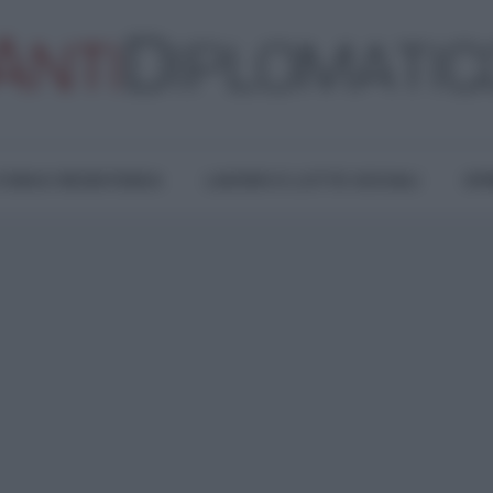
TURA E RESISTENZA
LAVORO E LOTTE SOCIALI
OPI