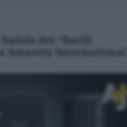
 bufala dei “Barili
a Amnesty International