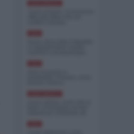
NORD-AMERICA
"Scorte al limite": il retroscena
CNN sulla difesa USA nel
conflitto iraniano
ASIA
Yemen, blocco Bab el-Mandab:
Le superpetroliere saudite
costrette a circumnavigare
l'Africa
ASIA
l'Iran era pronto a
bombardare l'Ucraina, cos'ha
fermato l'attacco
NORD-AMERICA
Guerra all'Iran, scorte USA al
limite: il Pentagono investe
miliardi per ricostituire gli
arsenali
ASIA
Canale diplomatico resta