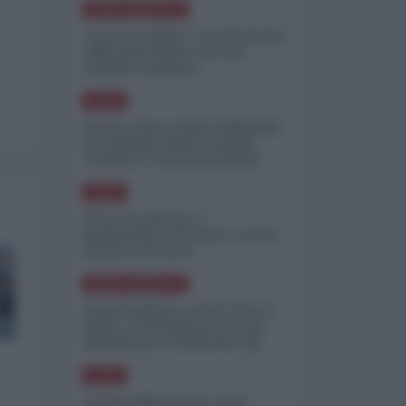
NORD-AMERICA
"Scorte al limite": il retroscena
CNN sulla difesa USA nel
conflitto iraniano
ASIA
Yemen, blocco Bab el-Mandab:
Le superpetroliere saudite
costrette a circumnavigare
l'Africa
ASIA
l'Iran era pronto a
bombardare l'Ucraina, cos'ha
fermato l'attacco
NORD-AMERICA
Guerra all'Iran, scorte USA al
limite: il Pentagono investe
miliardi per ricostituire gli
arsenali
ASIA
Canale diplomatico resta