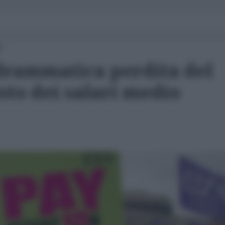
6
drammatica perdita del
sto dei salari medio