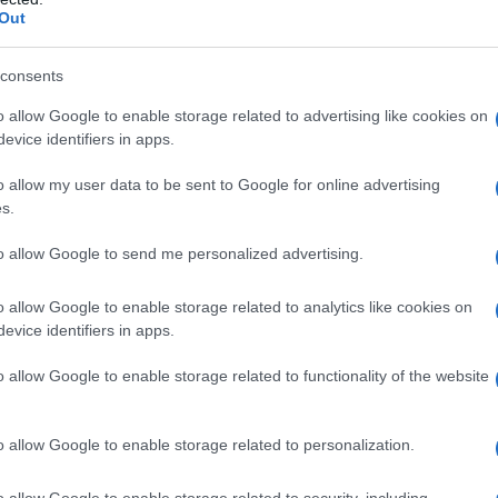
Out
ro sinistra, avvenne il salvataggio delle banche e
consents
lo finanziario globale dissanguando le casse
izione Conservatori/Liberal Democratici guidata da
o allow Google to enable storage related to advertising like cookies on
evice identifiers in apps.
a dell'austerità" con tagli al welfare e dinamiche
i 14 anni si vedono le devastanti conseguenze sociali
o allow my user data to be sent to Google for online advertising
s.
to allow Google to send me personalized advertising.
sti dell'energia, aumento dei prezzi del cibo e degli
 quasi 20 anni la condizione di vita delle classi
o allow Google to enable storage related to analytics like cookies on
rata e la Brexit non si sta dimostrando vantaggiosa
evice identifiers in apps.
iù dannose sono le regole dell'austerità tra bassi
o allow Google to enable storage related to functionality of the website
o allow Google to enable storage related to personalization.
ATTENZIONE!
o allow Google to enable storage related to security, including