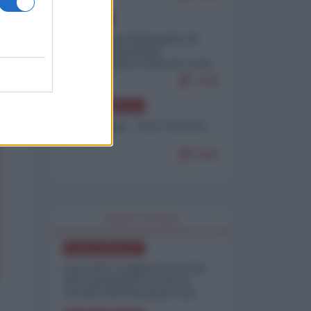
EUROPA
Petro accusa Netanyahu di
essere responsabile
"dell'invasione civile di Ceuta
da parte dei marocchini"
7095
NORD-AMERICA
Chris Hedges - Don Corleone
Trump
6900
WORLD AFFAIRS
NORD-AMERICA
Iran-USA, scoppia il caso dei
dati manipolati: il nuovo
metodo del Pentagono per
minimizzare le perdite