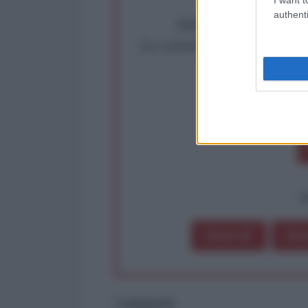
authenti
Abbiamo poco tempo pe
La censura imposta a l'Ant
Rivendica un
Partecip
op
Dona 1€
Don
Commenti