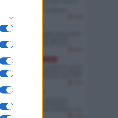
Invasione di Ceuta: cosa sta
accadendo
nell'enclave spagnola?
9269
EUROPA
Quando il figlio di Netanyahu
incitava "l'occupazione
musulmana" di Ceuta e
Melilla
8582
AMERICA LATINA
Dalla Convertibilità al "grillete
fiscal": l'Argentina si consegna
ai mercati (ancora una volta)
7876
EUROPA
Mosca: le esercitazioni
nucleari di Germania e
Francia sono il preludio a una
guerra contro la Russia
7456