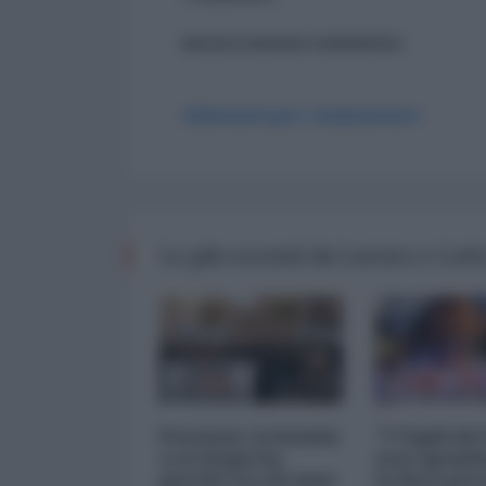
ancora nessun commento
Abbonati per commentare
Le più recenti da Lavoro e Lotte
Pensioni, la bomba
"I Vigili de
a orologeria:
non sgomb
perché tra 20 anni
la dura pre