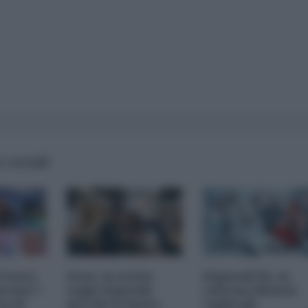
 sociali
l Fuoco
Istat, la verità
Stipendi PA, la
erano":
sugli stipendi:
riforma Meloni
sa di
perché le buste
taglia gli