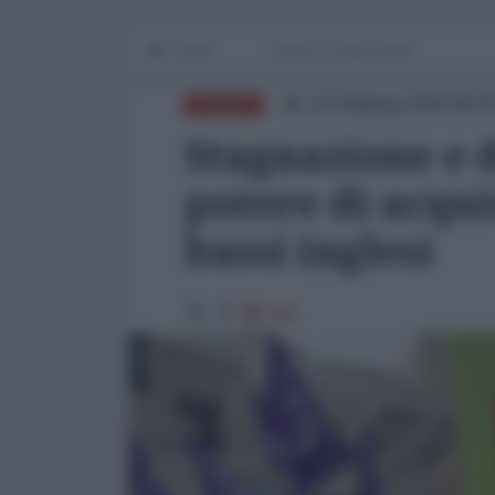
Home
Lavoro e Lotte sociali
15 Febbraio 2024 08:3
EUROPA
Stagnazione e 
potere di acqui
bassi inglesi
620