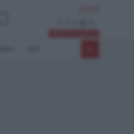
ACCEDI
Abbonati / Sostienici
NIONI
SHOP