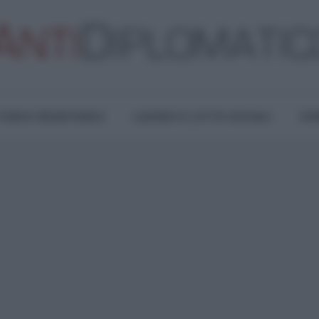
TURA E RESISTENZA
LAVORO E LOTTE SOCIALI
OPI