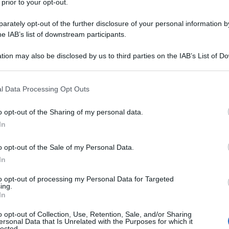
 prior to your opt-out.
rately opt-out of the further disclosure of your personal information by
vera della classe lavoratrice inglese ha perso in 4,5
he IAB’s list of downstream participants.
 acquisto, ossia circa 4500 sterline.
tion may also be disclosed by us to third parties on the IAB’s List of 
 that may further disclose it to other third parties.
 la crisi del potere di acquisto in Inghilterra tra le
 that this website/app uses one or more Google services and may gath
assi della catena produttiva.
l Data Processing Opt Outs
including but not limited to your visit or usage behaviour. You may click 
 to Google and its third-party tags to use your data for below specifi
salari, drastici tagli allo stato sociale, il tutto si va
o opt-out of the Sharing of my personal data.
ogle consent section.
In
zi dell'energia, dei generi alimentari e in generale
 poveri non arrivano a metà mese, non bastano i soldi
o opt-out of the Sale of my Personal Data.
solo dall'acquisto dei generi di prima necessità,
In
o non basta sovente a pagare le bollette, le spese
to opt-out of processing my Personal Data for Targeted
nere di spesa non sono bastati a preservare i salari
ing.
In
ere di acquisto, cala la inflazione ma non il costo
 sono del tutto insufficienti, le burocrazie sindacali
o opt-out of Collection, Use, Retention, Sale, and/or Sharing
ersonal Data that Is Unrelated with the Purposes for which it
azione.
lected.