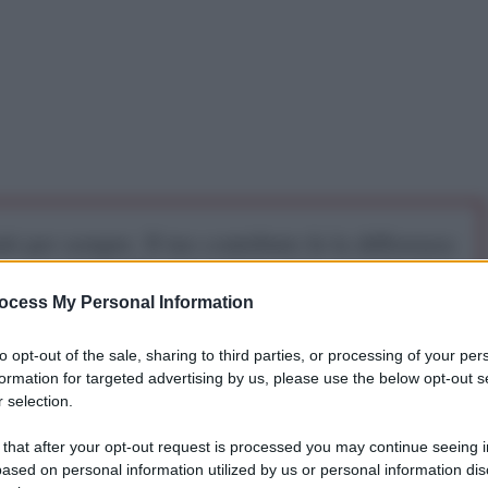
iti per sempre. Il tuo contributo fa la differenza:
mazione. L'ANTIDIPLOMATICO SEI ANCHE TU!
ocess My Personal Information
a 5€
Dona 15€
Scegli importo
to opt-out of the sale, sharing to third parties, or processing of your per
formation for targeted advertising by us, please use the below opt-out s
 selection.
 that after your opt-out request is processed you may continue seeing i
ased on personal information utilized by us or personal information dis