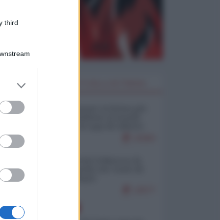
 third
Downstream
er and store
I PIÙ LETTI DELLA SETTIMANA
to grant or
ed purposes
Restare umani: la forma più
alta di ribellione al mondo
distopico di oggi (di Alberto
Bradanini)
21583
Ceuta: perché il Marocco fa
con noi quello che vuole (di
Alberto Negri)
12577
EUROPA