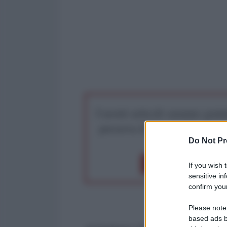
I nostri articoli saranno gratu
preserva la libera infor
Do Not Pr
Dona 1€
Don
If you wish 
sensitive in
confirm your
Please note
based ads b