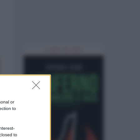
IL LIBRO DEL MESE
sonal or
ection to
nterest-
closed to