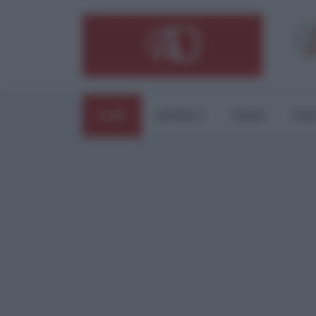
HOME
ESTERI
ITALIA
CUL