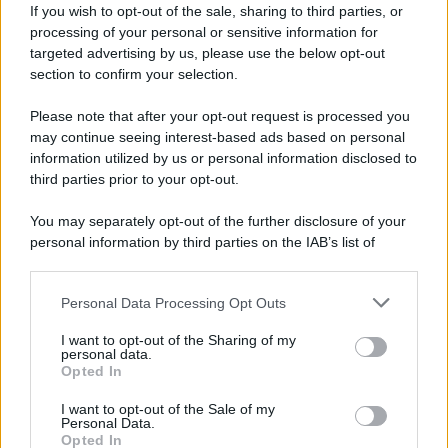
27 Giugno 2026 16:24
If you wish to opt-out of the sale, sharing to third parties, or
processing of your personal or sensitive information for
targeted advertising by us, please use the below opt-out
section to confirm your selection.
#
MONDISUD
Please note that after your opt-out request is processed you
may continue seeing interest-based ads based on personal
di Fabrizio Verde
information utilized by us or personal information disclosed to
third parties prior to your opt-out.
You may separately opt-out of the further disclosure of your
personal information by third parties on the IAB’s list of
Dalla Convertibilità al "grillete fiscal":
downstream participants.
l'Argentina si consegna ai mercati (ancora
Personal Data Processing Opt Outs
una volta)
This information may also be disclosed by us to third parties
on the IAB’s List of Downstream Participants that may further
01 Agosto 2026 19:07
I want to opt-out of the Sharing of my
disclose it to other third parties.
personal data.
Opted In
Please note that this website/app uses one or more Google
services and may gather and store information including but
I want to opt-out of the Sale of my
#
ECONOMIA
E
DINTORNI
Personal Data.
not limited to your visit or usage behaviour. You may click to
Opted In
grant or deny consent to Google and its third-party tags to