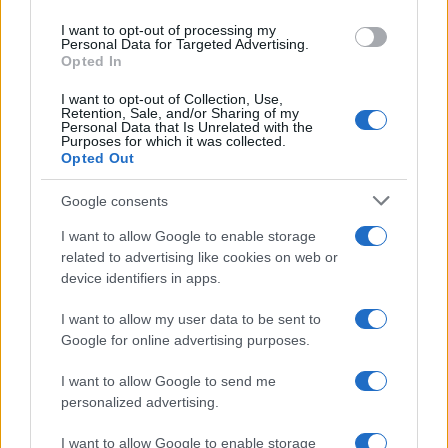
use your data for below specified purposes in below Google
I want to opt-out of processing my
consent section.
Personal Data for Targeted Advertising.
#
UNA
FINESTRA
APERTA
Opted In
I want to opt-out of Collection, Use,
Una finestra aperta
Retention, Sale, and/or Sharing of my
Personal Data that Is Unrelated with the
Purposes for which it was collected.
Opted Out
Google consents
La governance cinese vista dai
I want to allow Google to enable storage
rappresentanti italiani e la visione dello
related to advertising like cookies on web or
sviluppo comune sino-italiano
device identifiers in apps.
06 Agosto 2026 08:00
I want to allow my user data to be sent to
Google for online advertising purposes.
#
SCELTI
DAL
PEOPLE'S
DAILY
I want to allow Google to send me
personalized advertising.
I want to allow Google to enable storage