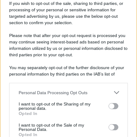
If you wish to opt-out of the sale, sharing to third parties, or
processing of your personal or sensitive information for
targeted advertising by us, please use the below opt-out
section to confirm your selection.
Please note that after your opt-out request is processed you
Berlino salva la privacy delle chat online –
may continue seeing interest-based ads based on personal
ma il rischio censura resta all’orizzonte
information utilized by us or personal information disclosed to
third parties prior to your opt-out.
17 Ottobre 2025 13:00
You may separately opt-out of the further disclosure of your
personal information by third parties on the IAB’s list of
downstream participants.
#
UNA
FINESTRA
APERTA
Personal Data Processing Opt Outs
This information may also be disclosed by us to third parties
on the IAB’s List of Downstream Participants that may further
Una finestra aperta
I want to opt-out of the Sharing of my
disclose it to other third parties.
personal data.
Opted In
Please note that this website/app uses one or more Google
services and may gather and store information including but
I want to opt-out of the Sale of my
Personal Data.
not limited to your visit or usage behaviour. You may click to
Opted In
La governance cinese vista dai
grant or deny consent to Google and its third-party tags to