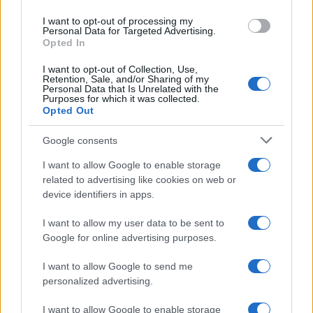
rappresentanti italiani e la visione dello
use your data for below specified purposes in below Google
I want to opt-out of processing my
sviluppo comune sino-italiano
consent section.
Personal Data for Targeted Advertising.
Opted In
06 Agosto 2026 08:00
I want to opt-out of Collection, Use,
Retention, Sale, and/or Sharing of my
Personal Data that Is Unrelated with the
Purposes for which it was collected.
#
SCELTI
DAL
PEOPLE'S
DAILY
Opted Out
Google consents
I want to allow Google to enable storage
related to advertising like cookies on web or
device identifiers in apps.
I want to allow my user data to be sent to
Google for online advertising purposes.
Registro di ispezione di un drone
intelligente
I want to allow Google to send me
30 Luglio 2026 09:00
personalized advertising.
I want to allow Google to enable storage