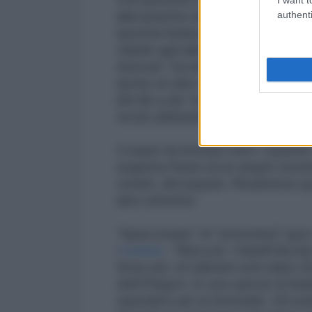
authenti
allevamento del Nevada e attivist
autorità federale per il diritto al 
ridarle agli allevatori, fermare 
tirannia"
, ha dichiarato in un vid
anche un altro attivista Blane C
(BLM) a dei “bulli”.
"Fino a che no
avuto abbastanza di questa tiran
Cooper ha invitato tutti i “patriot
segnerà l'inizio di un ampio mov
nostre, del popolo. Resteremo qu
altro attivista
“Spacconate” di “estremisti” (per
Corriere
.
“Rieccoli, i fratelli Bu
forse più, di miliziani anti stat
dell’Oregon. È una specie di bait
operativo per la forestale. Gli es