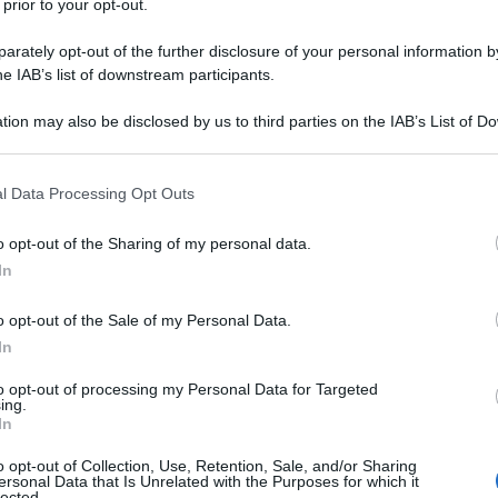
 prior to your opt-out.
rately opt-out of the further disclosure of your personal information by
he IAB’s list of downstream participants.
tion may also be disclosed by us to third parties on the IAB’s List of 
 that may further disclose it to other third parties.
 that this website/app uses one or more Google services and may gath
l Data Processing Opt Outs
including but not limited to your visit or usage behaviour. You may click 
 to Google and its third-party tags to use your data for below specifi
o opt-out of the Sharing of my personal data.
ogle consent section.
In
o opt-out of the Sale of my Personal Data.
In
to opt-out of processing my Personal Data for Targeted
ing.
In
come si definiscono, hanno occupato da sabato una
o opt-out of Collection, Use, Retention, Sale, and/or Sharing
ersonal Data that Is Unrelated with the Purposes for which it
fuge Maheur in Oregon
e si dichiarano pronti a
lected.