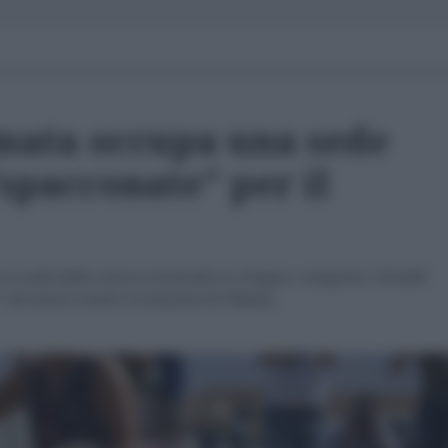
rmata occupa una sede
"spacconate" per il
a sede della riserva forestale in Oregon, compresi i fratelli
" ad unirsi contro la tirannia di Obama.