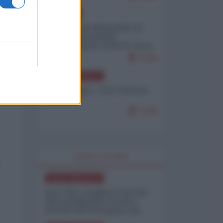
EUROPA
Petro accusa Netanyahu di
essere responsabile
"dell'invasione civile di Ceuta
da parte dei marocchini"
7155
NORD-AMERICA
Chris Hedges - Don Corleone
Trump
7130
WORLD AFFAIRS
NORD-AMERICA
Iran-USA, scoppia il caso dei
dati manipolati: il nuovo
metodo del Pentagono per
minimizzare le perdite