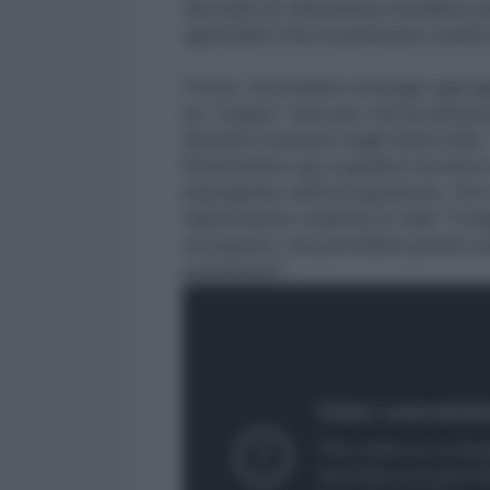
lanciato la clamorosa iniziativa 
agricoltori che la pensano come 
Forse, ma intanto emerge ogni gi
un “sogno” solo per chi ha interes
detiene il potere negli Stati Uni
Resteremo qui a goderci la neve e 
impegnato nell'occupazione. Per o
repressione violenta in stile “Fer
occupanti, ma potrebbe presto ac
estremisti".