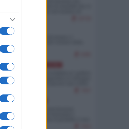
La mappa di Eurostat che
smonta tutte le storielle che vi
raccontano sul turismo di
massa
10718
ITALIA
Il turismo di massa e i
"risvegli" del Corriere della
sera
9285
AMERICA LATINA
Dalla Convertibilità al "grillete
fiscal": l'Argentina si consegna
ai mercati (ancora una volta)
7947
EUROPA
Mosca: le esercitazioni
nucleari di Germania e
Francia sono il preludio a una
guerra contro la Russia
7563