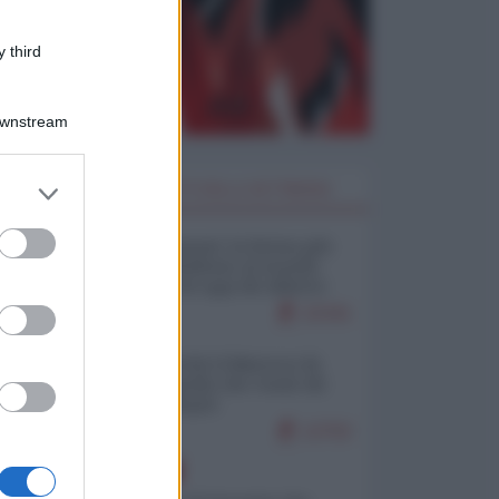
 third
Downstream
er and store
I PIÙ LETTI DELLA SETTIMANA
to grant or
ed purposes
Restare umani: la forma più
alta di ribellione al mondo
distopico di oggi (di Alberto
Bradanini)
22341
Ceuta: perché il Marocco fa
con noi quello che vuole (di
Alberto Negri)
12702
EUROPA