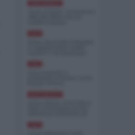
NORD-AMERICA
"Scorte al limite": il retroscena
CNN sulla difesa USA nel
conflitto iraniano
ASIA
Yemen, blocco Bab el-Mandab:
Le superpetroliere saudite
costrette a circumnavigare
l'Africa
ASIA
l'Iran era pronto a
bombardare l'Ucraina, cos'ha
fermato l'attacco
NORD-AMERICA
Guerra all'Iran, scorte USA al
limite: il Pentagono investe
miliardi per ricostituire gli
arsenali
ASIA
Canale diplomatico resta