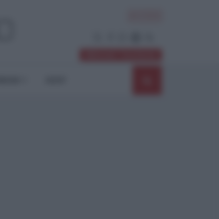
ACCEDI
Abbonati / Sostienici
NIONI
SHOP