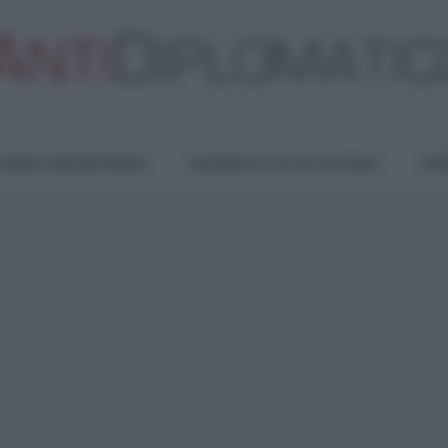
TURA E RESISTENZA
LAVORO E LOTTE SOCIALI
OPI