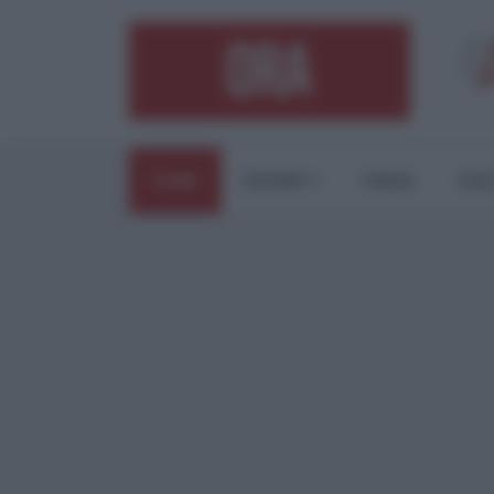
HOME
ESTERI
ITALIA
CUL