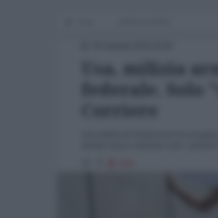
Home
WORLD AFFAIRS
04 Gennaio 2016 00:00
Usa, milizia a
federale. Solo 
Corriere
Una milizia di 150 persone ha occupato l
Bundy, hanno chiamato tutti i "patrioti
2905