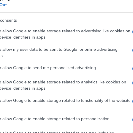
ssario per combattere quella che considerano la
Out
consents
erelle
giuridica tra le autorità federali e il contadino
o allow Google to enable storage related to advertising like cookies on
o figlio Steve di 46 anni, riesplosa la scorsa
evice identifiers in apps.
001 e nel 2006 avevano dato alle fiamme, sulla US
no a Diamond, in Oregon, aree verdi che il governo
o allow my user data to be sent to Google for online advertising
ià stati in carcere, ma un giudice ha stabilito che la
s.
la legge federale e ha ordinato ai due di tornare
to allow Google to send me personalized advertising.
ulteriori quattro anni. I condannati hanno sempre
co solo per difendere i loro terreni dall'infestazione
o allow Google to enable storage related to analytics like cookies on
lano la crescita dell'erba per il bestiame. I
evice identifiers in apps.
ngono, inoltre, di essere stati trattati
 sono stati condannati per incendio doloso in virtù
o allow Google to enable storage related to functionality of the website
federale espansiva applicata attraverso l'aggravante
o allow Google to enable storage related to personalization.
esplosa la protesta e l'occupazione armata di almeno
on Bundy, figlio di
Cliven Bundy
, proprietario di un
o allow Google to enable storage related to security, including