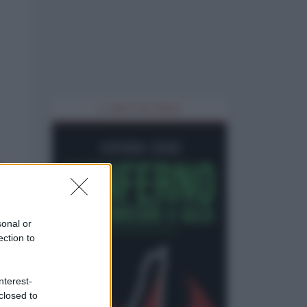
IL LIBRO DEL MESE
sonal or
ection to
nterest-
closed to