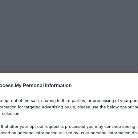
iti per sempre. Il tuo contributo fa la differenza:
ocess My Personal Information
mazione. L'ANTIDIPLOMATICO SEI ANCHE TU!
to opt-out of the sale, sharing to third parties, or processing of your per
formation for targeted advertising by us, please use the below opt-out s
 selection.
a 5€
Dona 15€
Scegli importo
 that after your opt-out request is processed you may continue seeing i
ased on personal information utilized by us or personal information dis