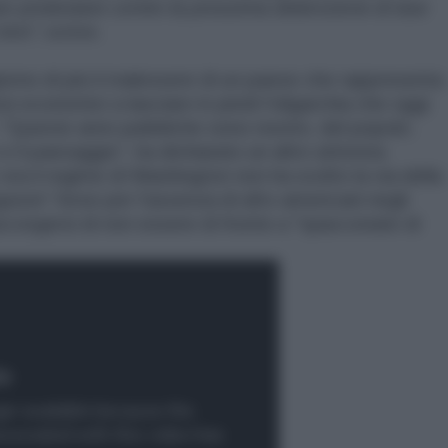
per protestare contro la prossima detenzione di due
loro”
, scrive.
orno di più il malessere di un paese che rappresenta
si economici a lasciare in piedi l'oligarchia che oggi
ti. "Queste aree pubbliche sono nostre, del popolo.
il paesaggio”, ha dichiarato un altro attivista
ra il regime di Washington non ha scelto la via della
guson” forse per l'assenza di afro-americani negli
corgersi di non essere di fronte a "spacconate di