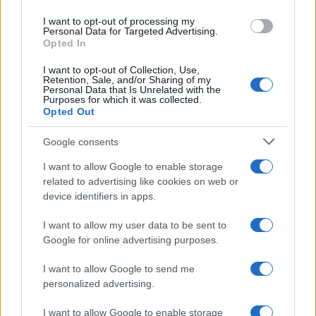
use your data for below specified purposes in below Google
I want to opt-out of processing my
consent section.
Personal Data for Targeted Advertising.
Opted In
I want to opt-out of Collection, Use,
Cina, Russia e Iran, io ve l’avevo detto (di
Retention, Sale, and/or Sharing of my
Personal Data that Is Unrelated with the
Vito Petrocelli)
Purposes for which it was collected.
Opted Out
07 Agosto 2026 18:00
Google consents
I want to allow Google to enable storage
#
STORIA
IN
DIRETTA
related to advertising like cookies on web or
device identifiers in apps.
di Loretta Napoleoni
I want to allow my user data to be sent to
Google for online advertising purposes.
I want to allow Google to send me
personalized advertising.
"Black Rock non perde mai" – l'allarme di
I want to allow Google to enable storage