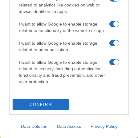
Volpi sulla bolla tecnologica
related to analytics like cookies on web or
device identifiers in apps.
27 Giugno 2026 16:24
I want to allow Google to enable storage
related to functionality of the website or app.
#
MONDISUD
I want to allow Google to enable storage
related to personalization.
di Fabrizio Verde
I want to allow Google to enable storage
related to security, including authentication
functionality and fraud prevention, and other
user protection.
Dalla Convertibilità al "grillete fiscal":
l'Argentina si consegna ai mercati (ancora
CONFIRM
una volta)
01 Agosto 2026 19:07
Data Deletion
Data Access
Privacy Policy