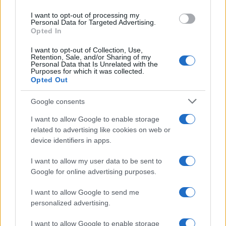
use your data for below specified purposes in below Google
I want to opt-out of processing my
consent section.
Personal Data for Targeted Advertising.
Opted In
I want to opt-out of Collection, Use,
Retention, Sale, and/or Sharing of my
Personal Data that Is Unrelated with the
Purposes for which it was collected.
Opted Out
Google consents
I want to allow Google to enable storage
La controffensiva di Lula: BRICS vs. dollaro
nella guerra commerciale con Washington
related to advertising like cookies on web or
device identifiers in apps.
I want to allow my user data to be sent to
Google for online advertising purposes.
07 Agosto 2025 16:42
I want to allow Google to send me
personalized advertising.
I want to allow Google to enable storage