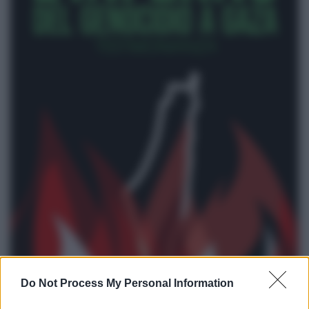
Do Not Process My Personal Information