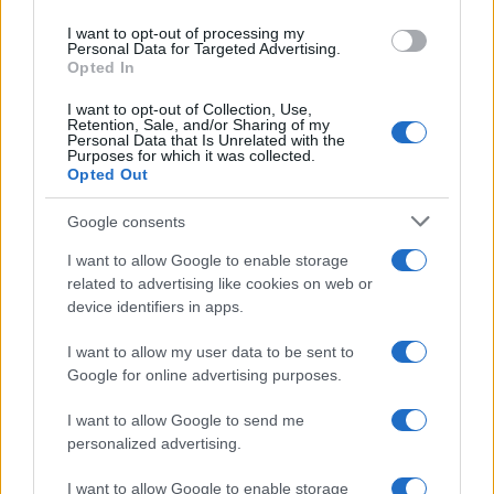
7371
use your data for below specified purposes in below Google
I want to opt-out of processing my
consent section.
Personal Data for Targeted Advertising.
EUROPA
Opted In
Email trapelate: così i vertici dell'MI5 hanno spinto
per mettere al bando l'IRGC iraniano
I want to opt-out of Collection, Use,
Retention, Sale, and/or Sharing of my
5350
Personal Data that Is Unrelated with the
Purposes for which it was collected.
Opted Out
ASIA
l'Iran era pronto a bombardare l'Ucraina, cos'ha
Google consents
fermato l'attacco
4484
I want to allow Google to enable storage
related to advertising like cookies on web or
EUROPA
device identifiers in apps.
L'odio dei nazi-nazionalisti polacchi per i nazi-
banderisti ucraini
I want to allow my user data to be sent to
4129
Google for online advertising purposes.
NORD-AMERICA
I want to allow Google to send me
"Qualcuno ha qualche idea?": il surreale appello del
personalized advertising.
Pentagono su come continuare la guerra contro
l'Iran
I want to allow Google to enable storage