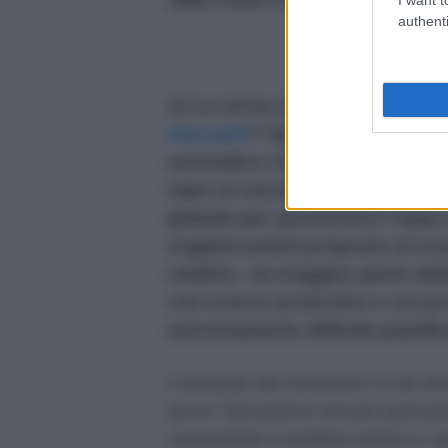
authenti
1) La corsa a vaccinare l’Afri
mercanti
? Oppure come un gen
settembre i leader dei paesi p
equo ai vaccini con finanziame
globale per permettere l’equ
organizzazioni preposte al sos
reddito,
«la maggior parte dell
con scarso preavviso e con p
estremamente difficile pianif
L’assedio dei mercanti c’è da s
qui in Tanzania è venuto quel p
consulente in politica estera e, 