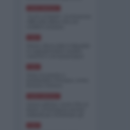
minimizzare le perdite
NORD-AMERICA
"Scorte al limite": il retroscena
CNN sulla difesa USA nel
conflitto iraniano
ASIA
Yemen, blocco Bab el-Mandab:
Le superpetroliere saudite
costrette a circumnavigare
l'Africa
ASIA
l'Iran era pronto a
bombardare l'Ucraina, cos'ha
fermato l'attacco
NORD-AMERICA
Guerra all'Iran, scorte USA al
limite: il Pentagono investe
miliardi per ricostituire gli
arsenali
ASIA