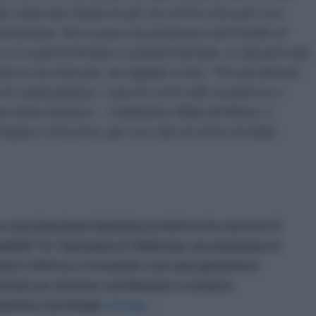
to male dai media locali, ha anche ricevuto una
mentare, fino a poco fa portavoce del Partito al
to si è autonominato e autoproclamato. E davanti alle
nte lo ha ricevuto, ha tagliato corto: “Per gli africani
la carità pelosa: i vaccini vicini alla scadenza o
 Astra Zeneca - li abbiamo rifilati all’Africa, e
vegia e Svizzera, per non dire di chi lo ha fatto
a vaccinazione limitata in Africa fa correre il
mibili? In Tanzania in febbraio accusavano il
are l’Africa e il mondo con una ipotetica
ente)
se avesse continuato a essere
gramma vaccinale
Covax
…