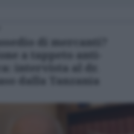
0
assedio di mercanti?
one a tappeto anti-
a: intervista al dr.
so dalla Tanzania