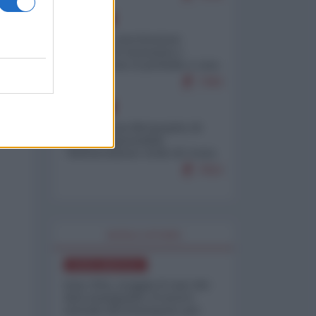
EUROPA
Mosca: le esercitazioni
nucleari di Germania e
Francia sono il preludio a una
guerra contro la Russia
7383
EUROPA
Petro accusa Netanyahu di
essere responsabile
"dell'invasione civile di Ceuta
da parte dei marocchini"
7053
WORLD AFFAIRS
NORD-AMERICA
Iran-USA, scoppia il caso dei
dati manipolati: il nuovo
metodo del Pentagono per