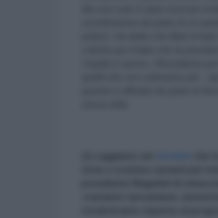
Ma non solo è stato ricevuto mol
sconfessione da parte di un parla
potere. Ha detto che Blair di fat
critiche per il fatto che la preside
l’ospite è sacro». Ricordiamo poi 
quelli che non volevamo più – tipo
questo è ufficiale da parte di Nor
senza dirlo.
2) Leggiamo sul
Corriere
che l
virus e scatena varianti più te
presidente Magufuli
di minacci
«
variante tanzaniana» (inesist
recalcitrante rispetto al pro