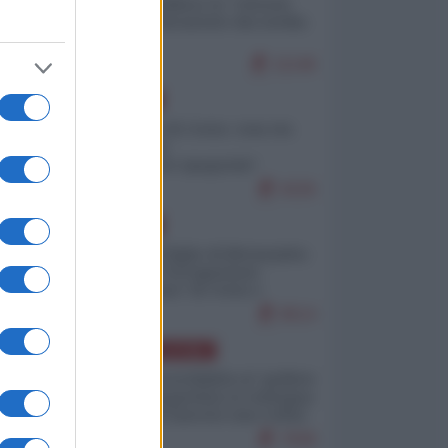
Quali sarebbero le “vittorie
ucraine” decantate dai media
italici?
11146
EUROPA
Invasione di Ceuta: cosa sta
accadendo
nell'enclave spagnola?
9226
EUROPA
Quando il figlio di Netanyahu
incitava "l'occupazione
musulmana" di Ceuta e
Melilla
8514
AMERICA LATINA
Dalla Convertibilità al "grillete
fiscal": l'Argentina si consegna
ai mercati (ancora una volta)
7838