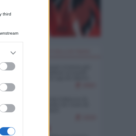
 third
Downstream
er and store
I PIÙ LETTI DELLA SETTIMANA
to grant or
ed purposes
Restare umani: la forma più
alta di ribellione al mondo
distopico di oggi (di Alberto
Bradanini)
20962
Ceuta: perché il Marocco fa
con noi quello che vuole (di
Alberto Negri)
12526
EUROPA