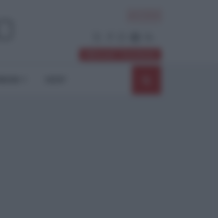
ACCEDI
Abbonati / Sostienici
NIONI
SHOP