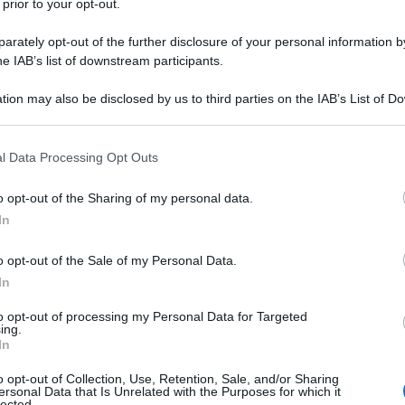
 prior to your opt-out.
rately opt-out of the further disclosure of your personal information by
he IAB’s list of downstream participants.
tion may also be disclosed by us to third parties on the IAB’s List of 
 that may further disclose it to other third parties.
 that this website/app uses one or more Google services and may gath
l Data Processing Opt Outs
including but not limited to your visit or usage behaviour. You may click 
 to Google and its third-party tags to use your data for below specifi
o opt-out of the Sharing of my personal data.
ogle consent section.
In
d19 a tappeto (con dosi di richiamo viste le
ogni paese (
obiettivo Oms
) è la via maestra alla
o opt-out of the Sale of my Personal Data.
In
na gara di bontà ed equità per il benessere di tutti, il
empre negata? Davvero raggiungere con la
to opt-out of processing my Personal Data for Targeted
ing.
’ultima ragazzina sulla Terra è il nuovo sol
In
iù grande? Davvero
one size fits all,
taglia unica? O al
o opt-out of Collection, Use, Retention, Sale, and/or Sharing
 affetti e afflitti da emergenze e secolari
ersonal Data that Is Unrelated with the Purposes for which it
lected.