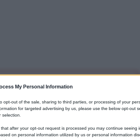
iti per sempre. Il tuo contributo fa la differenza:
ocess My Personal Information
mazione. L'ANTIDIPLOMATICO SEI ANCHE TU!
to opt-out of the sale, sharing to third parties, or processing of your per
formation for targeted advertising by us, please use the below opt-out s
a 5€
Dona 15€
Scegli importo
 selection.
 that after your opt-out request is processed you may continue seeing i
ased on personal information utilized by us or personal information dis