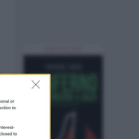
IL LIBRO DEL MESE
sonal or
ection to
nterest-
closed to