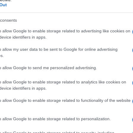
ti dall’attuale pandemia in termini di morti e malati
Out
sa di varie dosi di vaccino sarebbe uno sforzo
rfino se le dosi arrivassero tutte gratis (e non
consents
elativi alla proprietà intellettuale fossero sospesi?
o allow Google to enable storage related to advertising like cookies on
evice identifiers in apps.
ersone mosse da un’antica solidarietà e senso di
o allow my user data to be sent to Google for online advertising
africani e in generale dei popoli del Sud del mondo,
s.
di un altissimo debito coloniale e post coloniale. E
azione di Alma Ata, nell’allora Urss, sulla salute per
to allow Google to send me personalized advertising.
/publications/almaata_declaration_en.pdf
).
o allow Google to enable storage related to analytics like cookies on
evice identifiers in apps.
o allow Google to enable storage related to functionality of the website
 per l'AntiDiplomatico è
Leopoldo Salmaso,
infettive e sanità pubblica, già responsabile
o allow Google to enable storage related to personalization.
nfettive Ulss 16 Padova, già esperto del ministero
o allow Google to enable storage related to security, including