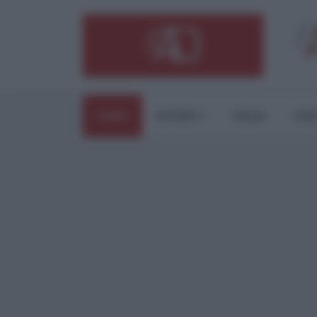
HOME
ESTERI
ITALIA
CUL