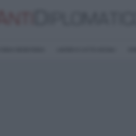
TURA E RESISTENZA
LAVORO E LOTTE SOCIALI
OPI