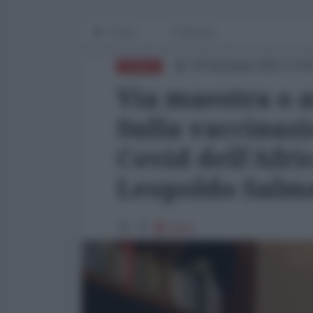
Home
L'Intervista
09 Dicembre 2021 12:0
AFRICA
Via maestra o 
Sulla vaccinazi
Covid dell'Afric
Leopoldo Salma
6523