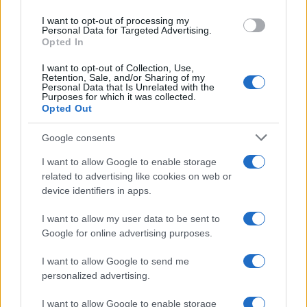
#
LA
BELT
AND
ROAD
INITIATIVE
use your data for below specified purposes in below Google
I want to opt-out of processing my
consent section.
Personal Data for Targeted Advertising.
Opted In
I want to opt-out of Collection, Use,
Retention, Sale, and/or Sharing of my
Personal Data that Is Unrelated with the
Purposes for which it was collected.
Opted Out
Google consents
Yunnan: Dove il tè incontra il caffè e la
macadamia profuma di futuro
I want to allow Google to enable storage
27 Ottobre 2025 10:00
related to advertising like cookies on web or
device identifiers in apps.
I want to allow my user data to be sent to
Google for online advertising purposes.
#
I
MEDIA
ALLA
GUERRA
I want to allow Google to send me
personalized advertising.
di Francesco Santoianni
I want to allow Google to enable storage