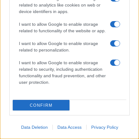
related to analytics like cookies on web or
device identifiers in apps.
TAV: condividere e condannare
I want to allow Google to enable storage
related to functionality of the website or app.
30 Luglio 2026 07:00
I want to allow Google to enable storage
related to personalization.
#
DALLA
RUSSIA
I want to allow Google to enable storage
related to security, including authentication
functionality and fraud prevention, and other
di Marinella Mondaini
user protection.
CONFIRM
“Il loro primo scontro con la realtà del
Donbass”. Intervista all'insegnante che ha
mostrato ai suoi studenti il film su Faina
Savenkova
Data Deletion
Data Access
Privacy Policy
29 Giugno 2026 08:00