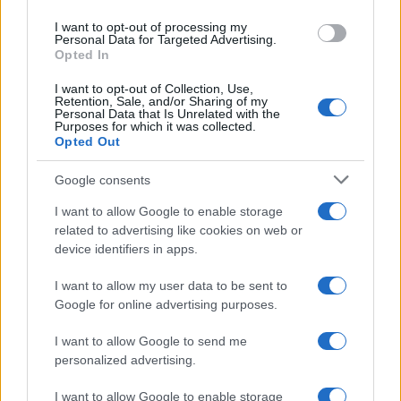
use your data for below specified purposes in below Google
I want to opt-out of processing my
consent section.
Personal Data for Targeted Advertising.
Opted In
I want to opt-out of Collection, Use,
Retention, Sale, and/or Sharing of my
Personal Data that Is Unrelated with the
Purposes for which it was collected.
Opted Out
Frasi di Marx (11) - Marx e l’espansione
globale del Capitale
Google consents
17 Maggio 2026 16:48
I want to allow Google to enable storage
related to advertising like cookies on web or
device identifiers in apps.
#
ZEITGEIST
I want to allow my user data to be sent to
Google for online advertising purposes.
di Alessandro Mariani
I want to allow Google to send me
personalized advertising.
I want to allow Google to enable storage