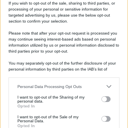
28 Luglio 2026 15:17
If you wish to opt-out of the sale, sharing to third parties, or
processing of your personal or sensitive information for
targeted advertising by us, please use the below opt-out
section to confirm your selection.
#
ATTENTI
AL
LUPO
Please note that after your opt-out request is processed you
may continue seeing interest-based ads based on personal
information utilized by us or personal information disclosed to
third parties prior to your opt-out.
You may separately opt-out of the further disclosure of your
personal information by third parties on the IAB’s list of
downstream participants.
Fulvio Grimaldi - Gaza: guerra barbarie
contro civiltà. SE NON DISTRUGGI IL
Personal Data Processing Opt Outs
This information may also be disclosed by us to third parties
PASSATO, NON VINCI IL PRESENTE
on the IAB’s List of Downstream Participants that may further
14 Luglio 2026 07:00
I want to opt-out of the Sharing of my
disclose it to other third parties.
personal data.
Opted In
Please note that this website/app uses one or more Google
services and may gather and store information including but
I want to opt-out of the Sale of my
Personal Data.
not limited to your visit or usage behaviour. You may click to
#
"FRASI
DI
MARX"
Opted In
grant or deny consent to Google and its third-party tags to