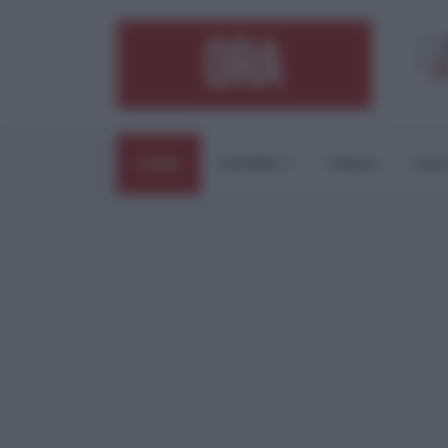
HOME
ESTERI
ITALIA
CUL