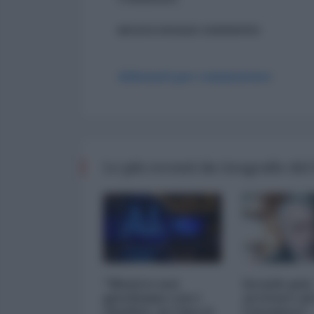
ancora nessun commento
Abbonati per commentare
Le più recenti da Geografie del
"Mentre noi
Israele può
giochiamo con i
arrivare ad
chatbot, la Cina si
l'atomica? -