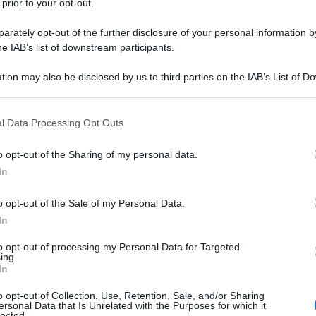
 prior to your opt-out.
un punto di svolta strategico per l’intero Indo-
rately opt-out of the further disclosure of your personal information by
he IAB’s list of downstream participants.
 della premier giapponese Takaichi, le mire della
tion may also be disclosed by us to third parties on the IAB’s List of 
 that may further disclose it to other third parties.
resenti e future) della Cina nel nuovo video-
o Parenti in esclusiva su l'AntiDiplomatico.
 that this website/app uses one or more Google services and may gath
l Data Processing Opt Outs
including but not limited to your visit or usage behaviour. You may click 
 to Google and its third-party tags to use your data for below specifi
o opt-out of the Sharing of my personal data.
ogle consent section.
In
o opt-out of the Sale of my Personal Data.
In
to opt-out of processing my Personal Data for Targeted
ing.
In
o opt-out of Collection, Use, Retention, Sale, and/or Sharing
ersonal Data that Is Unrelated with the Purposes for which it
lected.