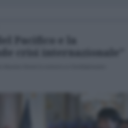
l Pacifico e la
de crisi internazionale"
io Massimo Parenti in esclusiva su l'AntiDiplomatico