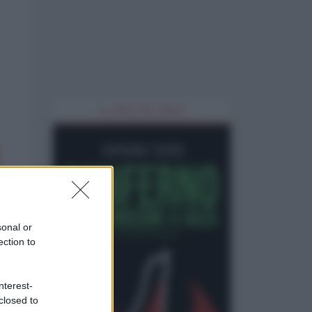
IL LIBRO DEL MESE
sonal or
ection to
nterest-
closed to