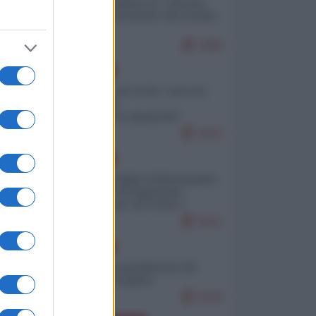
Quali sarebbero le “vittorie
ucraine” decantate dai media
italici?
9480
EUROPA
Invasione di Ceuta: cosa sta
accadendo
nell'enclave spagnola?
9153
EUROPA
Quando il figlio di Netanyahu
incitava "l'occupazione
musulmana" di Ceuta e
Melilla
8312
EUROPA
Geopolitica predatoria (di
Marco Travaglio)
8228