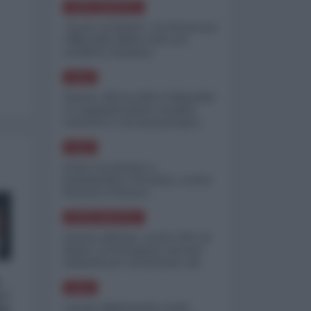
NORD-AMERICA
"Scorte al limite": il retroscena
CNN sulla difesa USA nel
conflitto iraniano
ASIA
Yemen, blocco Bab el-Mandab:
Le superpetroliere saudite
costrette a circumnavigare
l'Africa
ASIA
l'Iran era pronto a
bombardare l'Ucraina, cos'ha
fermato l'attacco
NORD-AMERICA
Guerra all'Iran, scorte USA al
limite: il Pentagono investe
miliardi per ricostituire gli
arsenali
a
ASIA
 i
Canale diplomatico resta
io