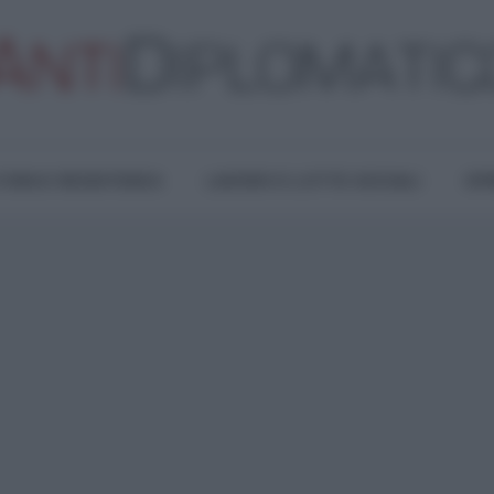
TURA E RESISTENZA
LAVORO E LOTTE SOCIALI
OPI