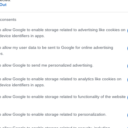
Out
consents
o allow Google to enable storage related to advertising like cookies on
evice identifiers in apps.
o allow my user data to be sent to Google for online advertising
s.
to allow Google to send me personalized advertising.
enti è professore associato di studi internazionali, Ph.D. in
a e membro di Earth Charter International China.
o allow Google to enable storage related to analytics like cookies on
evice identifiers in apps.
i sono: La via cinese. Sfida per un futuro condiviso, Meltemi,
oming Challenges for a Shared Future (English Edition), 2024
o allow Google to enable storage related to functionality of the website
o allow Google to enable storage related to personalization.
ATTENZIONE!
o allow Google to enable storage related to security, including