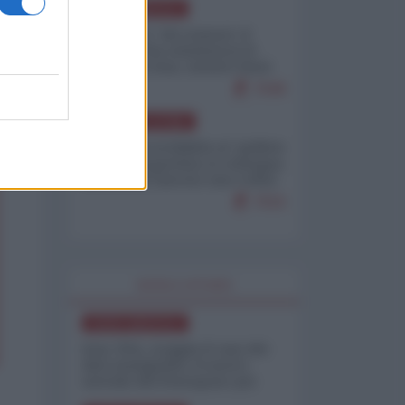
NORD-AMERICA
Il "mistero" dei numeri: il
governo Usa minimizza le
vittime in Iran, mentre fonti
interne...
7648
AMERICA LATINA
Dalla Convertibilità al "grillete
fiscal": l'Argentina si consegna
ai mercati (ancora una volta)
7616
WORLD AFFAIRS
NORD-AMERICA
Iran-USA, scoppia il caso dei
dati manipolati: il nuovo
metodo del Pentagono per
minimizzare le perdite