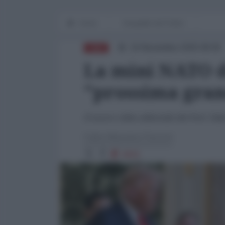
Home
Geografie del Potere
19 Novembre 2025 08:00
CINA
La mini NATO de
"prossima gran
Il nuovo video-editoriale del Prof. Fab
Fabio Massimo Parenti
4593