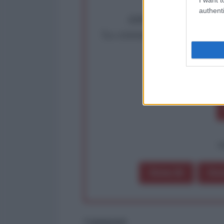
authenti
Abbiamo poco tempo pe
La censura imposta a l'Ant
Rivendica un
Partecip
op
Dona 1€
Don
Commenti