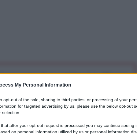
iti per sempre. Il tuo contributo fa la differenza:
mazione. L'ANTIDIPLOMATICO SEI ANCHE TU!
ocess My Personal Information
to opt-out of the sale, sharing to third parties, or processing of your per
a 5€
Dona 15€
Scegli importo
formation for targeted advertising by us, please use the below opt-out s
 selection.
 that after your opt-out request is processed you may continue seeing i
ased on personal information utilized by us or personal information dis