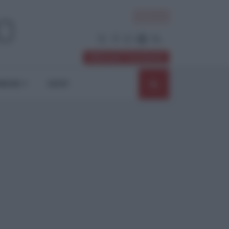
ACCEDI
Abbonati / Sostienici
NIONI
SHOP