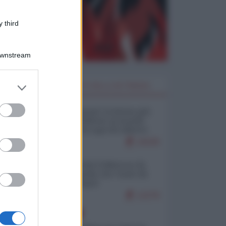
 third
Downstream
er and store
I PIÙ LETTI DELLA SETTIMANA
to grant or
ed purposes
Restare umani: la forma più
alta di ribellione al mondo
distopico di oggi (di Alberto
Bradanini)
19109
Ceuta: perché il Marocco fa
con noi quello che vuole (di
Alberto Negri)
12278
EUROPA