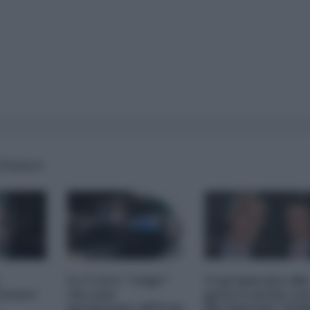
 Potere
Le 3 vere "colpe"
Ci preparano all
 usare
che non
guerra anche con
perdonano all'Iran
file Epstein? (Fab