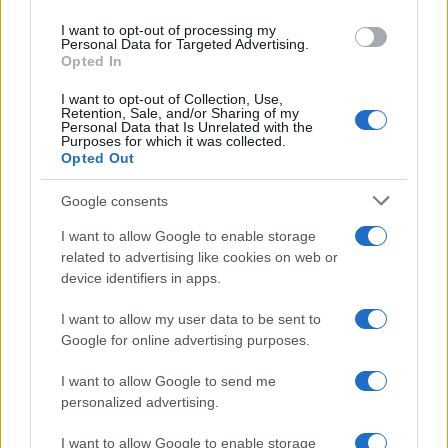
use your data for below specified purposes in below Google
<<E' tutto inutile, la gente raccoglie un sacco di soldi per
I want to opt-out of processing my
consent section.
Personal Data for Targeted Advertising.
la Freedom Flotilla, o una qualsiasi altra flottiglia, che una
Opted In
volta in mare, sarà confiscata dagli ebrei. E' meglio...
I want to opt-out of Collection, Use,
Retention, Sale, and/or Sharing of my
MEDITERRANEO
Personal Data that Is Unrelated with the
Purposes for which it was collected.
Opted Out
Google consents
I want to allow Google to enable storage
related to advertising like cookies on web or
device identifiers in apps.
I want to allow my user data to be sent to
Google for online advertising purposes.
I want to allow Google to send me
personalized advertising.
I want to allow Google to enable storage