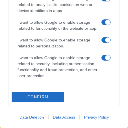
related to analytics like cookies on web or
device identifiers in apps.
Come finirebbe una guerra tra UE e Russia?
Tre scenari per il 2030 (e le alternative alla
I want to allow Google to enable storage
linea dura)
related to functionality of the website or app.
20 Luglio 2026 10:00
I want to allow Google to enable storage
related to personalization.
I want to allow Google to enable storage
#
EDITORIALI
related to security, including authentication
functionality and fraud prevention, and other
user protection.
CONFIRM
Cina, Russia e Iran, io ve l’avevo detto (di
Data Deletion
Data Access
Privacy Policy
Vito Petrocelli)