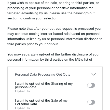
If you wish to opt-out of the sale, sharing to third parties, or
#
EDITORIALI
processing of your personal or sensitive information for
targeted advertising by us, please use the below opt-out
section to confirm your selection.
Please note that after your opt-out request is processed you
may continue seeing interest-based ads based on personal
information utilized by us or personal information disclosed to
third parties prior to your opt-out.
Beppe Grillo e il socialismo con
You may separately opt-out of the further disclosure of your
caratteristiche italiane
personal information by third parties on the IAB’s list of
30 Luglio 2026 09:00
downstream participants.
Personal Data Processing Opt Outs
This information may also be disclosed by us to third parties
on the IAB’s List of Downstream Participants that may further
I want to opt-out of the Sharing of my
disclose it to other third parties.
#
STORIA
IN
DIRETTA
personal data.
Opted In
Please note that this website/app uses one or more Google
services and may gather and store information including but
I want to opt-out of the Sale of my
di Loretta Napoleoni
Personal Data.
not limited to your visit or usage behaviour. You may click to
Opted In
grant or deny consent to Google and its third-party tags to