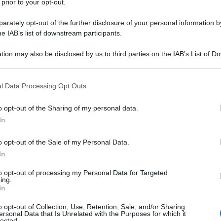
grafica e anzi illustrando i limiti e le grandi
 prior to your opt-out.
one sovietica dal 1924 al 1953, gli autori evidenziano
rately opt-out of the further disclosure of your personal information by
lla praxis politico-sociale e internazionale di Stalin a
he IAB’s list of downstream participants.
azifascismo ,di cui tra poco si celebrerà l'ottantesimo
tion may also be disclosed by us to third parties on the IAB’s List of 
ipale risulta innegabilmente del popolo sovietico,
 that may further disclose it to other third parties.
te comunista georgiano conosciuto universalmente
 that this website/app uses one or more Google services and may gath
l Data Processing Opt Outs
including but not limited to your visit or usage behaviour. You may click 
 to Google and its third-party tags to use your data for below specifi
o opt-out of the Sharing of my personal data.
ogle consent section.
In
i
o opt-out of the Sale of my Personal Data.
In
gure storiche hanno suscitato dibattiti tanto accesi
to opt-out of processing my Personal Data for Targeted
osif Vissarionovi? Džugašvili, meglio conosciuto come
ing.
In
ata oggetto di numerose interpretazioni, spesso
 capace di trasformare l'Unione Sovietica in una
o opt-out of Collection, Use, Retention, Sale, and/or Sharing
ersonal Data that Is Unrelated with the Purposes for which it
e; dall'altro, un dittatore associato a repressioni
lected.