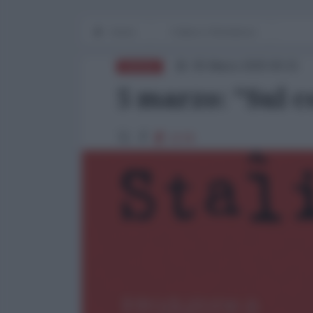
Home
Cultura e Resistenza
05 Marzo 2025 09:15
RUSSIA
5 marzo: "Sul 
2178