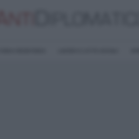
TURA E RESISTENZA
LAVORO E LOTTE SOCIALI
OPI