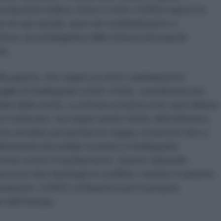
produzione bellica. Entro il 1943, l'URSS superò la
e di carri armati, aerei da combattimento e
uttiva, accompagnata dalla tenacia del popolo
ia.
della guerra, che segnò un netto cambiamento
attaglia di Stalingrado (1942-1943), considerata uno
ari della storia. La vittoria sovietica non solo inflisse
ze tedesche, ma segnò anche l’inizio dell’offensiva
he avrebbe poi portato le truppe sovietiche fino a
 dimostrati dai soldati sovietici a Stalingrado
tenza contro il nazifascismo. Questo episodio
 tra le due ideologie in conflitto: mentre il nazismo
opolazioni, l’URSS combatteva per la propria
e dell’Europa.