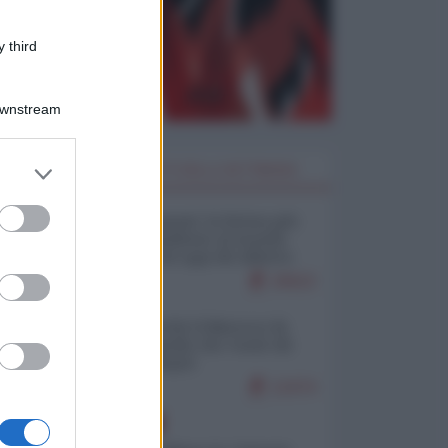
 third
Downstream
er and store
I PIÙ LETTI DELLA SETTIMANA
to grant or
ed purposes
Restare umani: la forma più
alta di ribellione al mondo
distopico di oggi (di Alberto
Bradanini)
20622
Ceuta: perché il Marocco fa
con noi quello che vuole (di
Alberto Negri)
12474
EUROPA