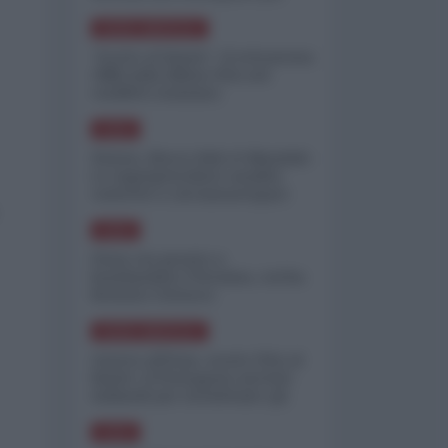
minimizzare le perdite
NORD-AMERICA
"Scorte al limite": il retroscena
CNN sulla difesa USA nel
conflitto iraniano
ASIA
Yemen, blocco Bab el-Mandab:
Le superpetroliere saudite
costrette a circumnavigare
l'Africa
ASIA
l'Iran era pronto a
bombardare l'Ucraina, cos'ha
fermato l'attacco
NORD-AMERICA
Guerra all'Iran, scorte USA al
limite: il Pentagono investe
miliardi per ricostituire gli
arsenali
ASIA