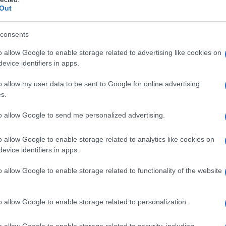
Out
 libro, intitolato
Sul compagno Stalin
, si propone di
a e non agiografica sulla figura di Stalin, ponendo
consents
li aspetti positivi della sua leadership, spesso
nante che tende a demonizzarlo, equiparando
o allow Google to enable storage related to advertising like cookies on
evice identifiers in apps.
o al nazismo tedesco e lo stesso Stalin ad Adolf
o allow my user data to be sent to Google for online advertising
s.
to allow Google to send me personalized advertising.
uesto libro è contrastare tale forma di revisionismo,
ti istituzionali
[1]
, che non solo è storicamente
o allow Google to enable storage related to analytics like cookies on
 insulto alle decine di milioni di vite sacrificate
evice identifiers in apps.
 contro il nazifascismo. Non possiamo infatti mancare
o allow Google to enable storage related to functionality of the website
 e l'Unione Sovietica abbiano avuto un ruolo
 dei suoi alleati, un contributo senza il quale l'esito
o allow Google to enable storage related to personalization.
arebbe stato drammaticamente diverso. Ricordare e
ziale non solo per rendere giustizia alla storia, ma
o allow Google to enable storage related to security, including