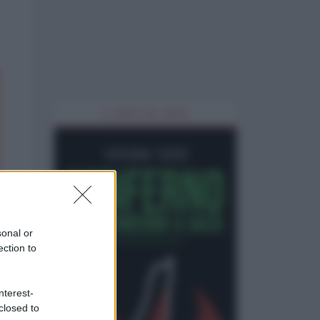
IL LIBRO DEL MESE
sonal or
ection to
nterest-
closed to