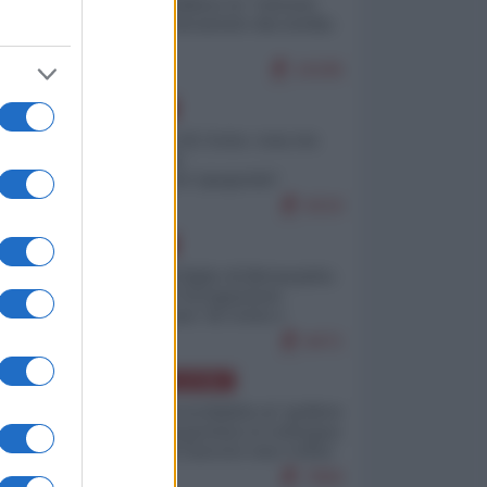
Quali sarebbero le “vittorie
ucraine” decantate dai media
italici?
10195
EUROPA
Invasione di Ceuta: cosa sta
accadendo
nell'enclave spagnola?
9210
EUROPA
Quando il figlio di Netanyahu
incitava "l'occupazione
musulmana" di Ceuta e
Melilla
8471
AMERICA LATINA
Dalla Convertibilità al "grillete
fiscal": l'Argentina si consegna
ai mercati (ancora una volta)
7800