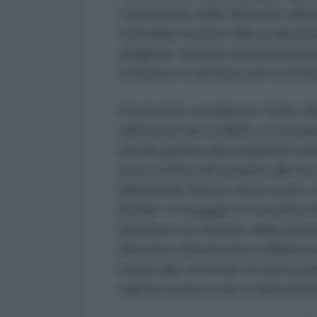
conversione delle fabbriche alla 
Germania nazista nella produzion
artiglieria. Questa capacità prod
sovietico, fu decisiva per la vittor
Il momento cruciale per l’esito 
nell’inerzia del conflitto, fu la b
dei più grandi capovolgimenti milit
una sconfitta devastante alle for
dell’Armata Rossa verso ovest, c
Berlino. Il coraggio e il sacrificio
divennero un simbolo della resis
dimostra chiaramente la differenza
mirava allo sterminio di intere p
sopravvivenza e per la liberazion