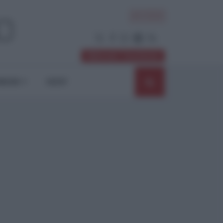
ACCEDI
Abbonati / Sostienici
NIONI
SHOP