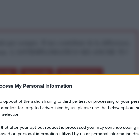
iti per sempre. Il tuo contributo fa la differenza:
mazione. L'ANTIDIPLOMATICO SEI ANCHE TU!
a 5€
Dona 15€
Scegli importo
ocess My Personal Information
to opt-out of the sale, sharing to third parties, or processing of your per
formation for targeted advertising by us, please use the below opt-out s
uovo libro intitolato "Sul compagno Stalin", scritto da
 selection.
essandro Pascale e Pietro Terzan.
 that after your opt-out request is processed you may continue seeing i
ased on personal information utilized by us or personal information dis