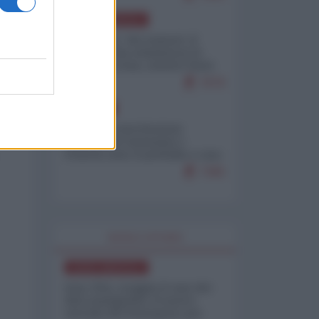
NORD-AMERICA
Il "mistero" dei numeri: il
governo Usa minimizza le
vittime in Iran, mentre fonti
interne...
7679
EUROPA
Mosca: le esercitazioni
nucleari di Germania e
Francia sono il preludio a una
guerra contro la Russia
7365
WORLD AFFAIRS
NORD-AMERICA
Iran-USA, scoppia il caso dei
dati manipolati: il nuovo
metodo del Pentagono per