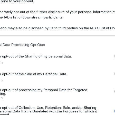
 prior to your opt-out.
rately opt-out of the further disclosure of your personal information by
 attentato con LSD contro il Corriere della Sera ce
he IAB’s list of downstream participants.
to, per un, davvero delirante,
articolo
che accusava
 marchingegno, denominato Nooskop, capace di
tion may also be disclosed by us to third parties on the IAB’s List of 
 that may further disclose it to other third parties.
 that this website/app uses one or more Google services and may gath
l Data Processing Opt Outs
including but not limited to your visit or usage behaviour. You may click 
eiterato in questi giorni. Non troviamo, infatti,
 to Google and its third-party tags to use your data for below specifi
ti a quanto
pubblicato
sul Corriere, a firma Andrea
o opt-out of the Sharing of my personal data.
ogle consent section.
perazione internazionale nel governo Monti - artefice
In
atore di quella “Comunità di Sant'Egidio” così cara a
o opt-out of the Sale of my Personal Data.
rra.
In
to opt-out of processing my Personal Data for Targeted
ing.
In
o ricordare il clima di fraterna coabitazione tra le
o opt-out of Collection, Use, Retention, Sale, and/or Sharing
ersonal Data that Is Unrelated with the Purposes for which it
o sotto il governo di Assad – così si esprime: “
Ora
lected.