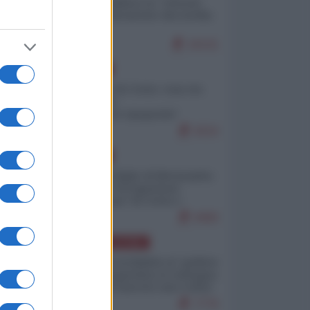
Quali sarebbero le “vittorie
ucraine” decantate dai media
italici?
10131
EUROPA
Invasione di Ceuta: cosa sta
accadendo
nell'enclave spagnola?
9210
EUROPA
Quando il figlio di Netanyahu
incitava "l'occupazione
musulmana" di Ceuta e
Melilla
8460
AMERICA LATINA
Dalla Convertibilità al "grillete
fiscal": l'Argentina si consegna
ai mercati (ancora una volta)
7776