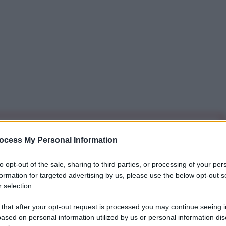
iti per sempre. Il tuo contributo fa la differenza:
ocess My Personal Information
mazione. L'ANTIDIPLOMATICO SEI ANCHE TU!
to opt-out of the sale, sharing to third parties, or processing of your per
formation for targeted advertising by us, please use the below opt-out s
a 5€
Dona 15€
Scegli importo
 selection.
 that after your opt-out request is processed you may continue seeing i
ased on personal information utilized by us or personal information dis