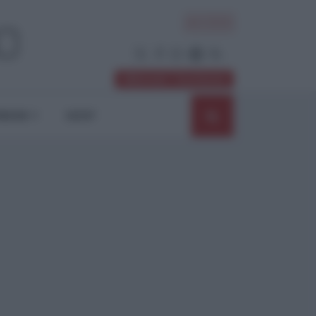
ACCEDI
Abbonati / Sostienici
NIONI
SHOP