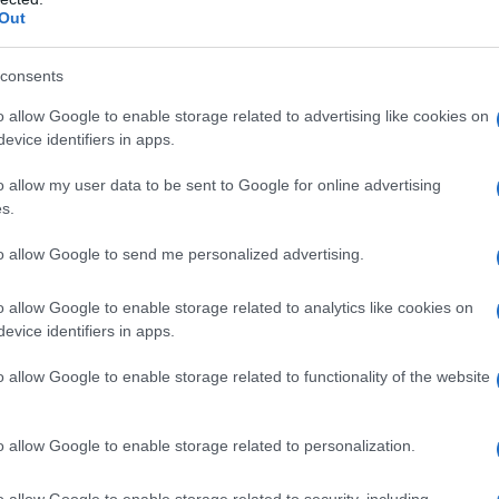
ergono paure verso i musulmani. Qualche esplosione
Out
cora non lontano. Soprattutto serpeggia
consents
cristiani ad Aleppo nel futuro o l’odio è ormai
o allow Google to enable storage related to advertising like cookies on
evice identifiers in apps.
o allow my user data to be sent to Google for online advertising
 cristiana di Aleppo la più determinata a sostenere il
s.
anze sono innumerevoli: l’intervista (censurata dai
to allow Google to send me personalized advertising.
scovo di Aleppo
; l’appello (censurato dai media
cristiani di Aleppo contro
le sanzioni alla Siria; le
o allow Google to enable storage related to analytics like cookies on
main stream italiani) di tanti cristiani di Aleppo; si
evice identifiers in apps.
 Perché mai, ora che Aleppo è stata finalmente
o allow Google to enable storage related to functionality of the website
, non dovrebbe esserci “
spazio per i cristiani di
o allow Google to enable storage related to personalization.
o allow Google to enable storage related to security, including