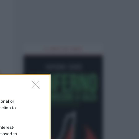
IL LIBRO DEL MESE
sonal or
ection to
nterest-
closed to