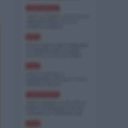
minimizzare le perdite
NORD-AMERICA
"Scorte al limite": il retroscena
CNN sulla difesa USA nel
conflitto iraniano
ASIA
Yemen, blocco Bab el-Mandab:
Le superpetroliere saudite
costrette a circumnavigare
l'Africa
ASIA
l'Iran era pronto a
bombardare l'Ucraina, cos'ha
fermato l'attacco
NORD-AMERICA
Guerra all'Iran, scorte USA al
limite: il Pentagono investe
miliardi per ricostituire gli
arsenali
ASIA