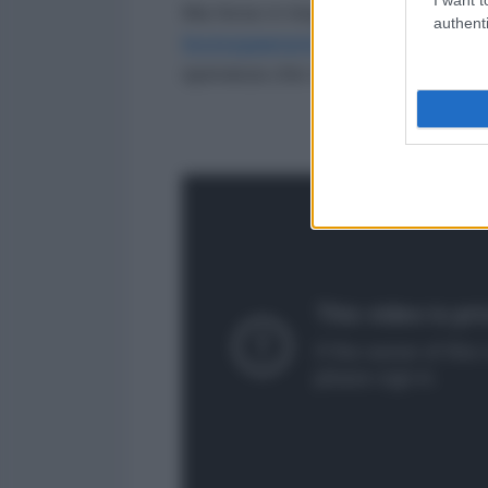
Ma forse è meglio corroborare qu
authenti
festeggiamenti per il Natale
che, 
speranza che si plachino, finalmen