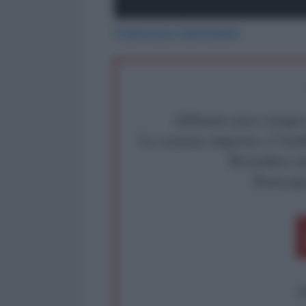
Francesco Santoianni
Abbiamo poco tempo pe
La censura imposta a l'Ant
Rivendica un
Partecip
op