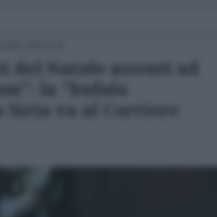
cembre 2016 01:00
 del Natale assenti ad
ni": la "bufala
a Siria va al Corriere