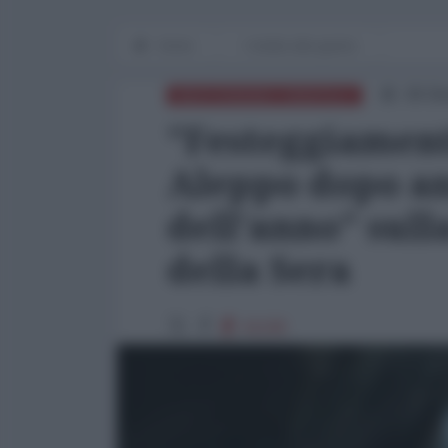
Home
I media alla guerra
26 Di
MEDITERRANEO ORIENTALE
"Festeggiamenti
Aleppo dopo an
dell'anno" sull
della Sera
41108