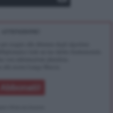
ATTENZIONE!
r reagire alla dittatura degli algoritmi.
iDiplomatico lede un tuo diritto fondamentale.
a vera informazione pluralista.
a alla nostra Lunga Marcia.
Abbonati!
pure effettua una donazione