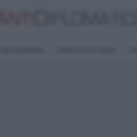
TURA E RESISTENZA
LAVORO E LOTTE SOCIALI
OPI