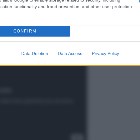
esta domanda al Corriere con il video dei
cation functionality and fraud prevention, and other user protection.
finalmente si stanno tenendo ad Aleppo. Nella
te, gli effetti dell’LSD.
CONFIRM
Data Deletion
Data Access
Privacy Policy