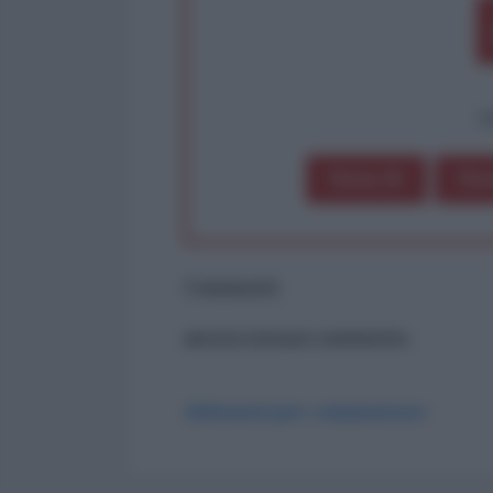
op
Dona 1€
Don
Commenti
ancora nessun commento
Abbonati per commentare