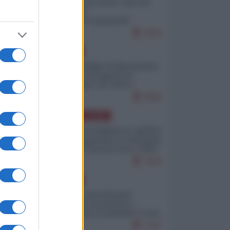
Invasione di Ceuta: cosa sta
accadendo
nell'enclave spagnola?
9263
EUROPA
Quando il figlio di Netanyahu
incitava "l'occupazione
musulmana" di Ceuta e
Melilla
8580
AMERICA LATINA
Dalla Convertibilità al "grillete
fiscal": l'Argentina si consegna
ai mercati (ancora una volta)
7876
EUROPA
Mosca: le esercitazioni
nucleari di Germania e
Francia sono il preludio a una
guerra contro la Russia
7447