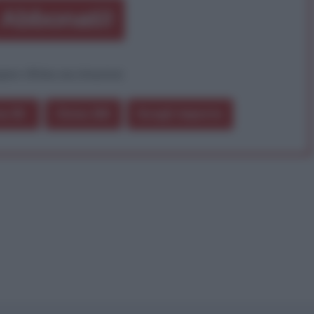
Abbonati!
pure effettua una donazione
a 5€
Dona 15€
Scegli importo