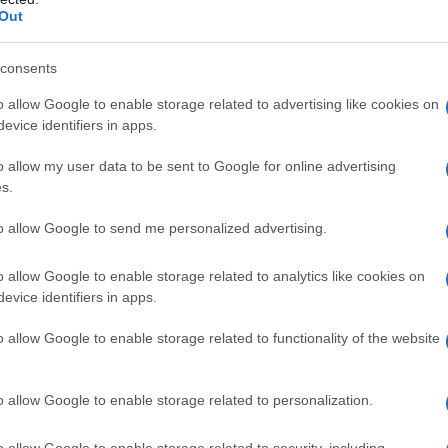
abusi in una necessità storica): invece è una scelta e
Out
sponsabilità. Che le si compia per guadagnarci o le
rne conto, personalmente e collettivamente.
consents
o allow Google to enable storage related to advertising like cookies on
evice identifiers in apps.
osì, coglioni e stronzi, con l’approvazione o passiva
o allow my user data to be sent to Google for online advertising
zzati solo dall’idea di poter essere accusati del
s.
oro genitori, ossia di essere inattuali. È il grande
to allow Google to send me personalized advertising.
ppiattimento sull’attualità, sull’ultima novità, senza
ne di paragone, schiavi dei propri bisogni
o allow Google to enable storage related to analytics like cookies on
maginari e indotti dalla pubblicità. Una regressione a
evice identifiers in apps.
– peggio che bestie perché gli animali obbediscono a
o allow Google to enable storage related to functionality of the website
 dal tempo, mentre i consumisti trasformano in assoluti
 del momento.
e tanti sono come me. Però è inutile illudersi:
o allow Google to enable storage related to personalization.
ile e ricondurli alla civiltà sarà molto difficile.
o allow Google to enable storage related to security, including