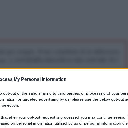
iti per sempre. Il tuo contributo fa la differenza:
mazione. L'ANTIDIPLOMATICO SEI ANCHE TU!
ocess My Personal Information
a 5€
Dona 15€
Scegli importo
to opt-out of the sale, sharing to third parties, or processing of your per
formation for targeted advertising by us, please use the below opt-out s
 selection.
 that after your opt-out request is processed you may continue seeing i
ndato o si è domandata in un post la sindaca di
ased on personal information utilized by us or personal information dis