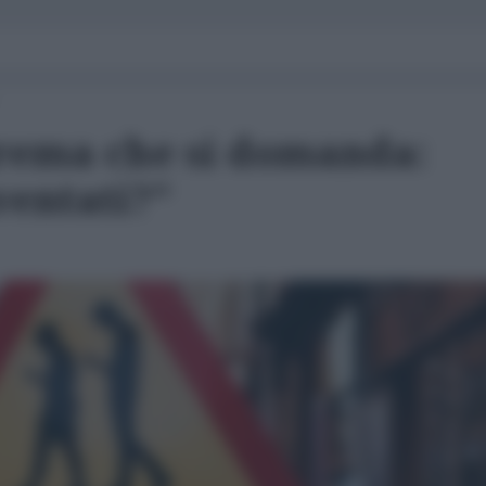
Crema che si domanda:
ventati?"