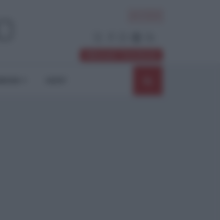
ACCEDI
Abbonati / Sostienici
NIONI
SHOP