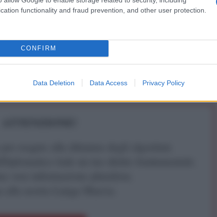
ntino troppi; altrimenti si rischia uno scontro
cation functionality and fraud prevention, and other user protection.
spaventosa guerra fra gli individualisti e coloro che
nque nella preminenza della collettività, dello Stato,
avidità private. Meglio essere vigilanti e pronti:
CONFIRM
ioni.
Data Deletion
Data Access
Privacy Policy
y
ATTENZIONE!
r reagire alla dittatura degli algoritmi.
iDiplomatico lede un tuo diritto fondamentale.
a vera informazione pluralista.
a alla nostra Lunga Marcia.