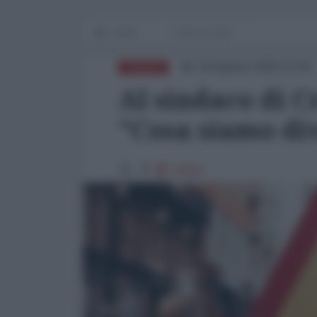
Home
I mezzi e i fini
04 Agosto 2020 12:00
EUROPA
Al sindaco di 
"Cosa siamo di
10064