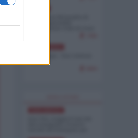
EUROPA
Petro accusa Netanyahu di
essere responsabile
"dell'invasione civile di Ceuta
da parte dei marocchini"
7086
NORD-AMERICA
Chris Hedges - Don Corleone
Trump
6884
WORLD AFFAIRS
NORD-AMERICA
Iran-USA, scoppia il caso dei
dati manipolati: il nuovo
metodo del Pentagono per
minimizzare le perdite