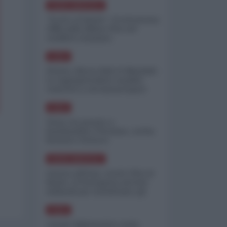
NORD-AMERICA
"Scorte al limite": il retroscena
CNN sulla difesa USA nel
conflitto iraniano
ASIA
Yemen, blocco Bab el-Mandab:
Le superpetroliere saudite
costrette a circumnavigare
l'Africa
ASIA
l'Iran era pronto a
bombardare l'Ucraina, cos'ha
fermato l'attacco
NORD-AMERICA
Guerra all'Iran, scorte USA al
limite: il Pentagono investe
miliardi per ricostituire gli
arsenali
ASIA
Canale diplomatico resta