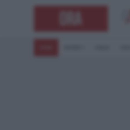
HOME
ESTERI
ITALIA
CUL