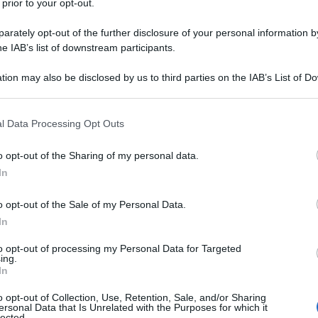
 prior to your opt-out.
to di una ventina di suoi concittadini, i quali nel
vece di correre a prendere un asciugamano o un
rately opt-out of the further disclosure of your personal information by
r provare a salvarla, o magari restare paralizzati
he IAB’s list of downstream participants.
raggiungere il loro iPhone o Samsung e si sono messi a
tion may also be disclosed by us to third parties on the IAB’s List of 
 Coglioni incapaci di altre esperienze che quelle
 that may further disclose it to other third parties.
à preferiscono la virtualità: e non mi frega niente che
 that this website/app uses one or more Google services and may gath
tà, per ignoranza o abitudine.
l Data Processing Opt Outs
including but not limited to your visit or usage behaviour. You may click 
 to Google and its third-party tags to use your data for below specifi
o opt-out of the Sharing of my personal data.
ogle consent section.
In
 diventati così. Io non sono così, i miei figli non sono
noscenti e studenti non sono così. Non solo nel
o opt-out of the Sale of my Personal Data.
In
ma che mai ci sarebbe venuto in mente di mettere
iamo drogati di nuove tecnologie, come molti
to opt-out of processing my Personal Data for Targeted
ing.
ro paga delle multinazionali, o semplicemente bisognosi
In
farci credere. Vogliono farci credere che ciò che
o opt-out of Collection, Use, Retention, Sale, and/or Sharing
estino manifesto” (è il modus operandi del
ersonal Data that Is Unrelated with the Purposes for which it
lected.