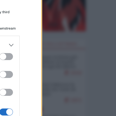
 third
Downstream
er and store
I PIÙ LETTI DELLA SETTIMANA
to grant or
ed purposes
Restare umani: la forma più
alta di ribellione al mondo
distopico di oggi (di Alberto
Bradanini)
21532
Ceuta: perché il Marocco fa
con noi quello che vuole (di
Alberto Negri)
12571
EUROPA