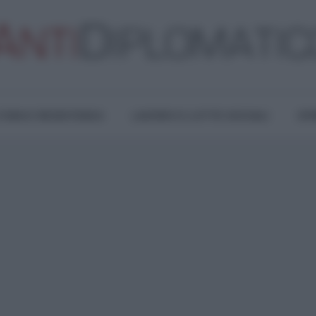
TURA E RESISTENZA
LAVORO E LOTTE SOCIALI
OPI