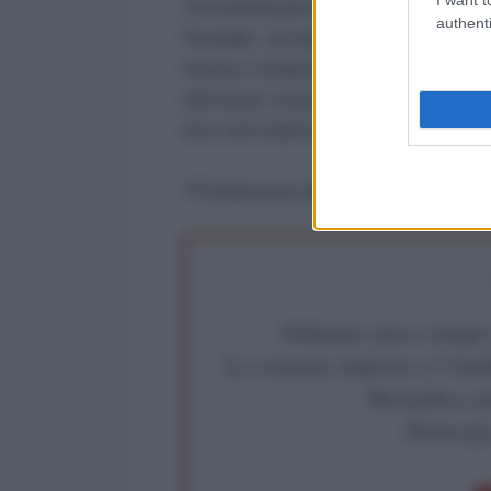
Occorrerà provarci, prima che dive
authenti
frontale, un bagno di sangue, una 
invece credono nella società e du
del bene comune, sulle paranoie e 
loro non hanno scrupoli, solo puls
*Professore alla Harvard Univerit
Abbiamo poco tempo pe
La censura imposta a l'Ant
Rivendica un
Partecip