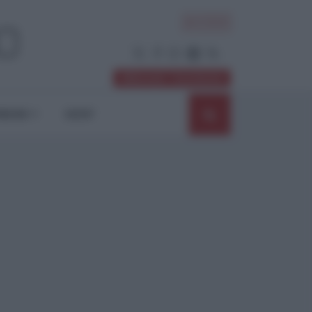
ACCEDI
Abbonati / Sostienici
NIONI
SHOP