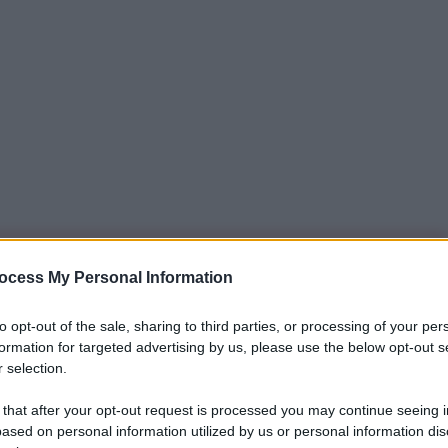
iti per sempre. Il tuo contributo fa la differenza:
ocess My Personal Information
mazione. L'ANTIDIPLOMATICO SEI ANCHE TU!
to opt-out of the sale, sharing to third parties, or processing of your per
formation for targeted advertising by us, please use the below opt-out s
 selection.
a 5€
Dona 15€
Scegli importo
 that after your opt-out request is processed you may continue seeing i
ased on personal information utilized by us or personal information dis