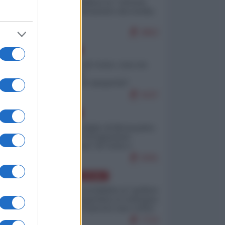
Quali sarebbero le “vittorie
ucraine” decantate dai media
italici?
9862
EUROPA
Invasione di Ceuta: cosa sta
accadendo
nell'enclave spagnola?
9197
EUROPA
Quando il figlio di Netanyahu
incitava "l'occupazione
musulmana" di Ceuta e
Melilla
8391
AMERICA LATINA
Dalla Convertibilità al "grillete
fiscal": l'Argentina si consegna
ai mercati (ancora una volta)
7722