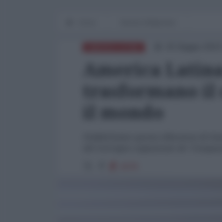
Home
Mondo Multipolare
03 Giugno 2023
AMERICA LATINA
America Latina
trasformano il
il mondo
Pubblichiamo questa riflessione di Gi
del Convegno organizzato da “Cumpanis
2078