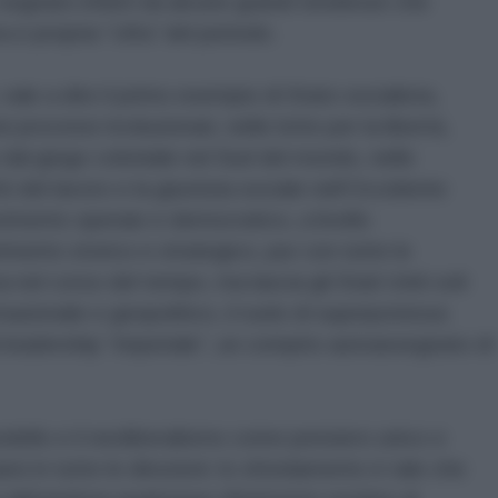
segnato infatti da alcune grandi tendenze che
e propria “cifra” del periodo.
 vale a dire il primo esempio di Stato socialista,
 processi rivoluzionari, nelle lotte per la libertà,
dal giogo coloniale nel Sud del mondo, nelle
tti del lavoro e la giustizia sociale nell’Occidente
ovimento operaio e democratico, a livello
erimento storico e strategico, pur con tutte le
nel corso del tempo, ma lascia gli Stati Uniti soli
nazionale e geopolitico, il ruolo di superpotenza
i leadership “imperiale”, un compito autoassegnato di
dello e il neoliberalismo come pensiero unico e
si in tutte le direzioni: lo sfondamento è tale che