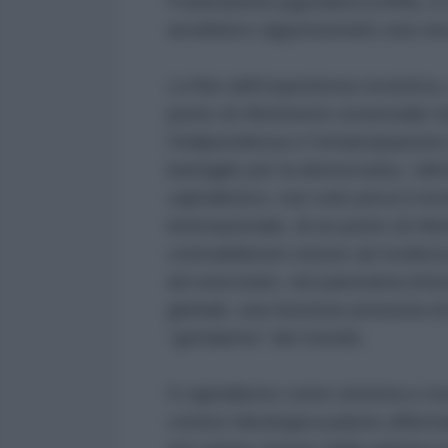
Federazione jugoslava (1999), è 
avrebbero rappresentato una vera 
La fine dell’esperienza sovietica,
punto di riferimento essenziale nei
l’indipendenza e l’emancipazione 
battaglie per la democrazia, i diri
capitalistico, non solo priva il m
internazionale, di un punto di rif
contraddizioni venute ad evidenza 
ad esercitare, nel panorama inter
globale, una funzione presunta d
“gendarme” del mondo.
Il capitalismo come sistema e mo
cornice ideologica paiono affermar