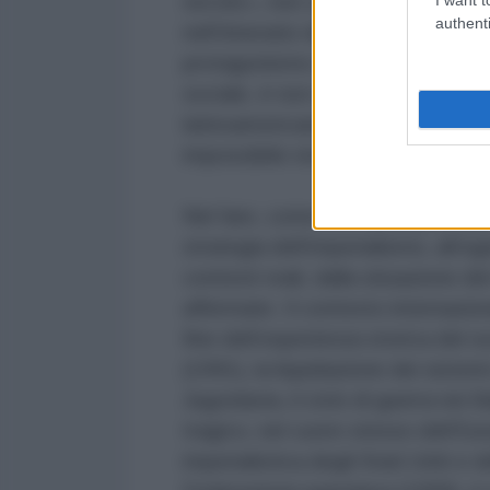
secolo», non certo un modello un
authenti
nell’itinerario della trasformazio
protagonismo dei lavoratori e dell
sociale, è non meno vero che, dal
latinoamericano sono giunti segnal
impossibile restare indifferenti.
Nel fare, come si è fatto poc’anzi
strategia dell’imperialismo, all’
contesti reali, dalla situazione d
affermate. Il contesto internazio
fine dell’esperienza storica del s
(1991), la liquidazione dei sistemi
Jugoslavia, il ciclo di guerra nei 
tragico, nel cuore stesso dell’Eu
imperialistica degli Stati Uniti e 