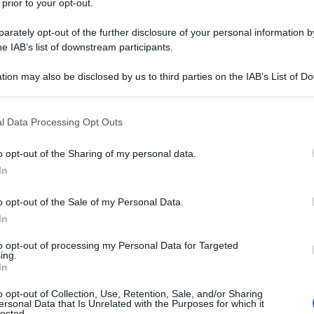
dioso di questioni internazionali e specificatamente
 prior to your opt-out.
re di “Cumpanis”
rately opt-out of the further disclosure of your personal information by
he IAB’s list of downstream participants.
oamericano consente di mettere a fuoco tutta la
tion may also be disclosed by us to third parties on the IAB’s List of 
 grande contesto storico, politico, sociale, in un
 that may further disclose it to other third parties.
tuzionale, strategico, rappresenta oggi sulla scena
 that this website/app uses one or more Google services and may gath
, sempre più segnato dalla crisi del “mondo
l Data Processing Opt Outs
including but not limited to your visit or usage behaviour. You may click 
dalla crescente difficoltà degli Stati Uniti di affermare
 to Google and its third-party tags to use your data for below specifi
o opt-out of the Sharing of my personal data.
ondiale e di continuare a disegnare un mondo
ogle consent section.
In
ategico, e, viceversa, sempre più attraversato dalla
ultilateralismo e a concretizzare un inedito “mondo
o opt-out of the Sale of my Personal Data.
dizioni emergono e nuove soggettività si
In
ca e sociale che emerge dal continente
to opt-out of processing my Personal Data for Targeted
rande» di Simón Bolívar e di José Martí, assume un
ing.
In
più incisiva concretezza, di sempre più interessante
o opt-out of Collection, Use, Retention, Sale, and/or Sharing
ersonal Data that Is Unrelated with the Purposes for which it
lected.