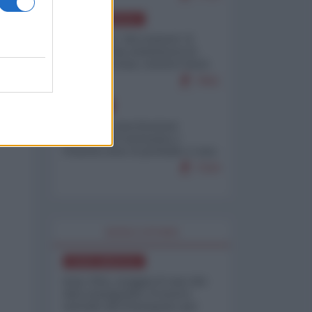
NORD-AMERICA
Il "mistero" dei numeri: il
governo Usa minimizza le
vittime in Iran, mentre fonti
interne...
7661
EUROPA
Mosca: le esercitazioni
nucleari di Germania e
Francia sono il preludio a una
guerra contro la Russia
7324
WORLD AFFAIRS
NORD-AMERICA
Iran-USA, scoppia il caso dei
dati manipolati: il nuovo
metodo del Pentagono per