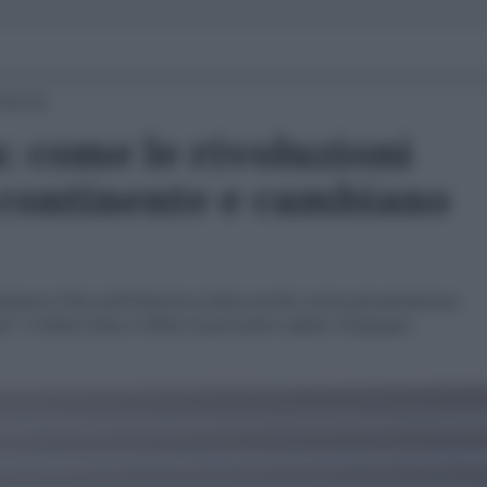
 15:21
: come le rivoluzioni
 continente e cambiano
anmarco Pisa sull’America Latina anche come presentazione
” e Italia-Cuba a Udine il prossimo sabato 10 giugno