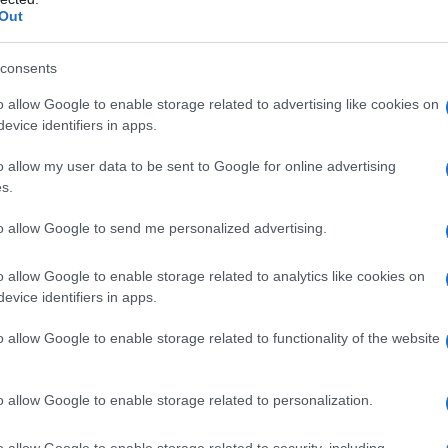
Out
 direzione principale del processo in corso nel
iel Ortega, la Bolivia di Evo Morales e ora di Luis
consents
o, adesso nuovamente il Brasile di Lula, quindi
o allow Google to enable storage related to advertising like cookies on
rchner ed ora con Alberto Fernández, sino alla
evice identifiers in apps.
sta in Venezuela prima con il comandante Hugo
o allow my user data to be sent to Google for online advertising
colás Maduro, e, punto di riferimento e stella polare
s.
n senso complessivo, Cuba socialista, la Cuba della
ezione rivoluzionaria di quel gigante del Novecento
to allow Google to send me personalized advertising.
ale gruppo dirigente intorno alla figura del presidente
o allow Google to enable storage related to analytics like cookies on
evice identifiers in apps.
orico, la vicenda latinoamericana rappresenta
o allow Google to enable storage related to functionality of the website
 delinea un punto di riferimento imprescindibile nel
ttualizzazione del marxismo e offre un esempio
o allow Google to enable storage related to personalization.
amento nella direzione di un «socialismo per il XXI
o allow Google to enable storage related to security, including