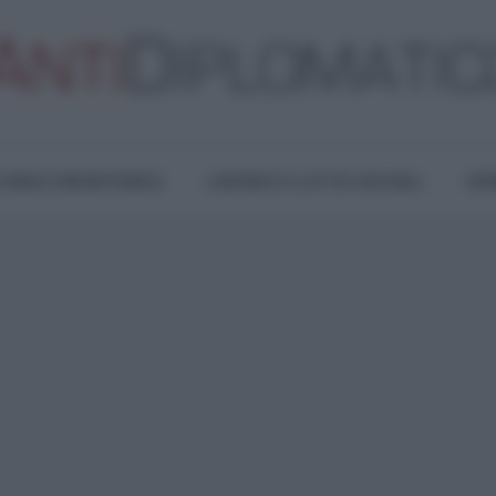
TURA E RESISTENZA
LAVORO E LOTTE SOCIALI
OPI