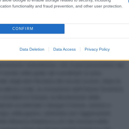
iversale, ma indubbiamente un’ispirazione potente
cation functionality and fraud prevention, and other user protection.
ne nel senso della democrazia effettiva, del
e masse popolari, della dignità e della giustizia
 punto di vista politico, proprio dal contesto
CONFIRM
i di resistenza e di innovazione, ai quali è
Data Deletion
Data Access
Privacy Policy
, riferimento al dominio unipolare, alla rinnovata
egemonismo statunitense, non si può prescindere dai
el mondo nella quale tali coordinate si sono
nale degli anni Novanta del secolo scorso, dopo la
ocialismo reale, la cessazione dell’Unione Sovietica
 socialisti in Europa, la dissoluzione della
Balcani occidentali e dunque il ritorno, esteso e
ropa, della guerra, culminata con l’aggressione
della Alleanza Atlantica a ciò che restava della