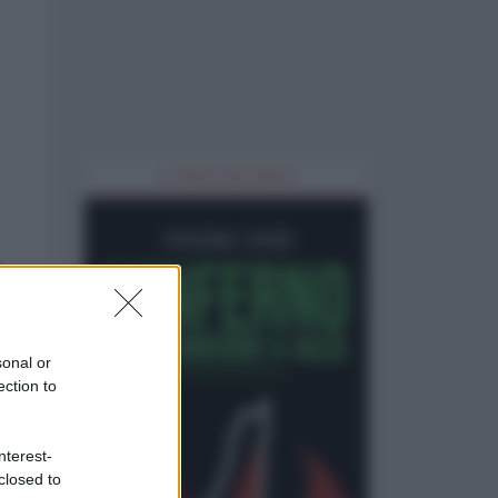
IL LIBRO DEL MESE
sonal or
ection to
nterest-
closed to