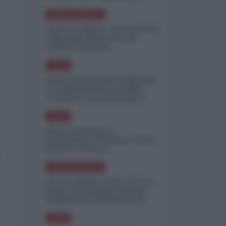
minimizzare le perdite
NORD-AMERICA
"Scorte al limite": il retroscena
CNN sulla difesa USA nel
conflitto iraniano
ASIA
Yemen, blocco Bab el-Mandab:
Le superpetroliere saudite
costrette a circumnavigare
l'Africa
ASIA
l'Iran era pronto a
bombardare l'Ucraina, cos'ha
fermato l'attacco
NORD-AMERICA
Guerra all'Iran, scorte USA al
limite: il Pentagono investe
miliardi per ricostituire gli
arsenali
ASIA