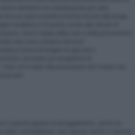
nche elemento di contrattazione per aiuti
circa un anno la politica interna di lotta alla droga,
na mediatica e di azione rivolta alle decine di
l paese. Sotto l'egida della cura e della prevenzione
uato una vera e propria caccia al
atica ricerca di drogati di ogni età e
strutture carcerarie per programmi di
 Tutto ciò in base alla prescizione del Corano che
tossicanti.
uovi a questo genere di atteggiamento, anche se
e delle contraddizioni, essi spesso anche in passato