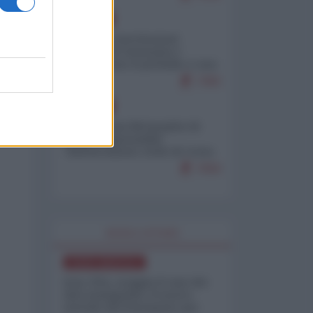
EUROPA
Mosca: le esercitazioni
nucleari di Germania e
Francia sono il preludio a una
guerra contro la Russia
7383
EUROPA
Petro accusa Netanyahu di
essere responsabile
"dell'invasione civile di Ceuta
da parte dei marocchini"
7059
WORLD AFFAIRS
NORD-AMERICA
Iran-USA, scoppia il caso dei
dati manipolati: il nuovo
metodo del Pentagono per