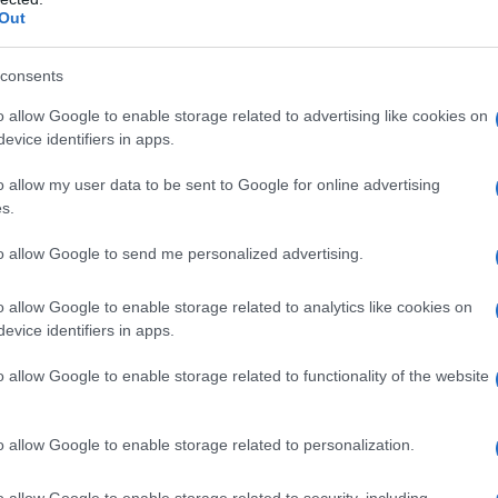
to Europeo, che conta un milione di consumatori del
Out
consents
o allow Google to enable storage related to advertising like cookies on
evice identifiers in apps.
o allow my user data to be sent to Google for online advertising
s.
 è accaduto che i talebani hanno avviato una
siva e senza quartiere che ha colpito sia cellule
to allow Google to send me personalized advertising.
amico), che gruppi di diversa estrazione ad essi
o allow Google to enable storage related to analytics like cookies on
 possono essere considerati esattamente ortodossi
evice identifiers in apps.
he l'eliminazione fisica, come accaduto per la
to avvenuto all'aeroporto di Kabul nell'Agosto 2021
o allow Google to enable storage related to functionality of the website
 statunitensi che era costata la vita a 13 militari e a
cavano di imbarcarsi sui voli americani. Ma nell'arco
o allow Google to enable storage related to personalization.
atrice IS all'interno dell'Afghanistan si sono ridotti di
o allow Google to enable storage related to security, including