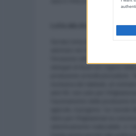
oltre il 75% in tutto il paese.
authenti
Lotta alla droga.
Sul lato lotta droga, i talebani h
adottato nel 2001 e che al tempo
l'invasione dell'autunno del 2001 e
delegati di Bush ed i signori della
produzione ai livelli precedenti. 
esclusiva dei talebani, al contrari
anni 90, non solo per l'Afghanis
l'azzeramento delle produzioni di
agricole, il progetto
“un mondo li
fatto per l'Afghanistan la conver
obiettivamente realizzabile, e i 
l'onda anche perchè tale politica 