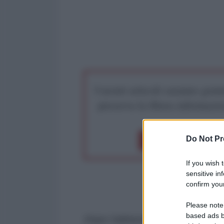
I nostri articoli saranno gratu
preserva la libera infor
Do Not Pr
Dona 1€
Don
If you wish 
sensitive in
confirm your
Please note
based ads b
Dopo l'abbandono dell'Afghanista