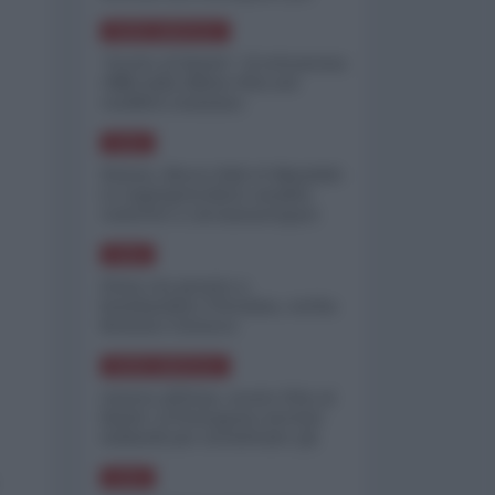
minimizzare le perdite
NORD-AMERICA
"Scorte al limite": il retroscena
CNN sulla difesa USA nel
conflitto iraniano
ASIA
Yemen, blocco Bab el-Mandab:
Le superpetroliere saudite
costrette a circumnavigare
l'Africa
ASIA
l'Iran era pronto a
bombardare l'Ucraina, cos'ha
fermato l'attacco
NORD-AMERICA
Guerra all'Iran, scorte USA al
limite: il Pentagono investe
miliardi per ricostituire gli
arsenali
ASIA