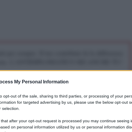
iti per sempre. Il tuo contributo fa la differenza:
mazione. L'ANTIDIPLOMATICO SEI ANCHE TU!
ocess My Personal Information
a 5€
Dona 15€
Scegli importo
to opt-out of the sale, sharing to third parties, or processing of your per
formation for targeted advertising by us, please use the below opt-out s
 selection.
 that after your opt-out request is processed you may continue seeing i
ased on personal information utilized by us or personal information dis
n da parte degli USA e dei paesi della coalizione e