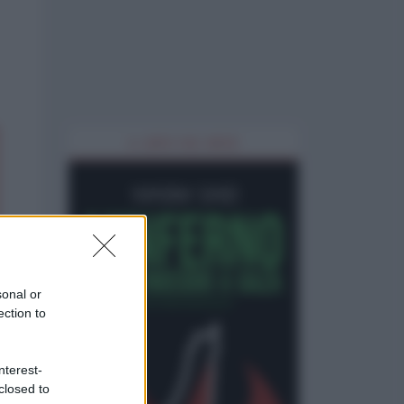
IL LIBRO DEL MESE
sonal or
ection to
nterest-
closed to