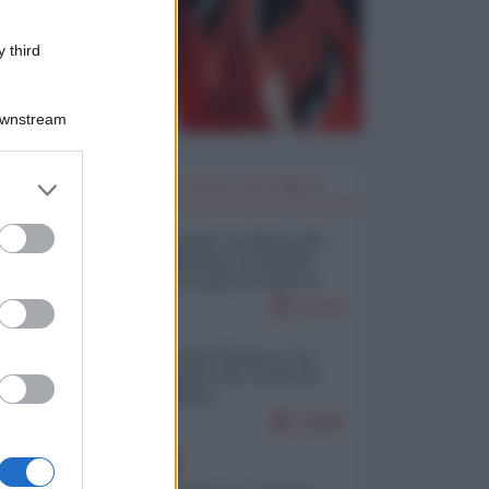
 third
Downstream
er and store
I PIÙ LETTI DELLA SETTIMANA
to grant or
ed purposes
Restare umani: la forma più
alta di ribellione al mondo
distopico di oggi (di Alberto
Bradanini)
21019
Ceuta: perché il Marocco fa
con noi quello che vuole (di
Alberto Negri)
12526
EUROPA