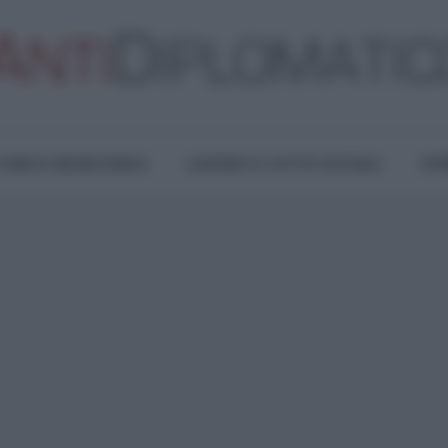
TURA E RESISTENZA
LAVORO E LOTTE SOCIALI
OPI