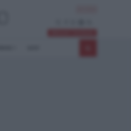
ACCEDI
Abbonati / Sostienici
NIONI
SHOP