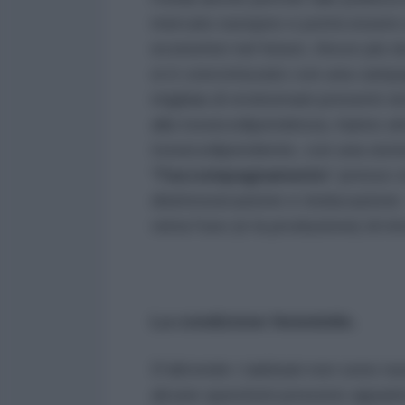
mercato europeo e potrà essere a
economici nel futuro. Ancor più da 
si è concretizzato con una campag
migliaia di eroinomani presenti ne
alla tossicodipendenza, hanno att
tossicodipendente, con una sistem
“l'accompagnamento
” presso 
disintossicazione e rieducazione.
vieta l'uso (e la produzione) di in
La condizione femminile.
D'altronde i talebani non sono n
alcune questioni possono apparir