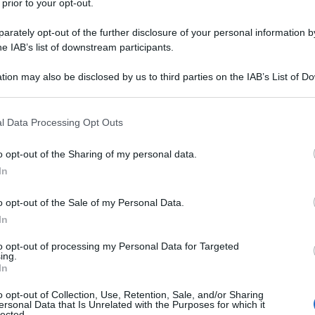
 prior to your opt-out.
 si era immaginato una crescita esponenziale del
della produzione di eroina. Si era pensato ad un
rately opt-out of the further disclosure of your personal information by
he IAB’s list of downstream participants.
zione di papavero da oppio e maggiori “esportazioni”
ncrementare gli introiti economici del paese e
tion may also be disclosed by us to third parties on the IAB’s List of 
essere accaduto il contrario e proviamo a
 that may further disclose it to other third parties.
 that this website/app uses one or more Google services and may gath
l Data Processing Opt Outs
including but not limited to your visit or usage behaviour. You may click 
 to Google and its third-party tags to use your data for below specifi
o opt-out of the Sharing of my personal data.
ogle consent section.
In
o opt-out of the Sale of my Personal Data.
In
ghanistan a conclusione degli accordi di Dhora, si
to opt-out of processing my Personal Data for Targeted
ing.
 del paese in un centro mondiale del terrorismo e
In
icolar modo alla produzione di oppiacei. D'altronde
o opt-out of Collection, Use, Retention, Sale, and/or Sharing
artenza della coalizione, si stimava producesse il
ersonal Data that Is Unrelated with the Purposes for which it
lected.