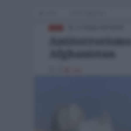
Home
Mondo Multipolare
13 Ottobre 2023 08:00
ASIA
Antiterrorismo
Afghanistan
1144