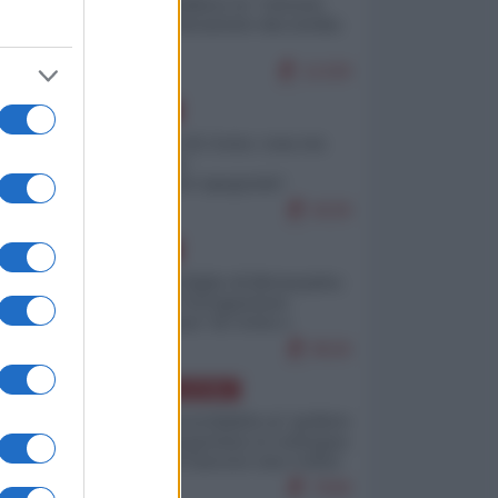
Quali sarebbero le “vittorie
ucraine” decantate dai media
italici?
11329
EUROPA
Invasione di Ceuta: cosa sta
accadendo
nell'enclave spagnola?
9229
EUROPA
Quando il figlio di Netanyahu
incitava "l'occupazione
musulmana" di Ceuta e
Melilla
8526
AMERICA LATINA
Dalla Convertibilità al "grillete
fiscal": l'Argentina si consegna
ai mercati (ancora una volta)
7849