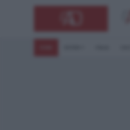
HOME
ESTERI
ITALIA
CUL