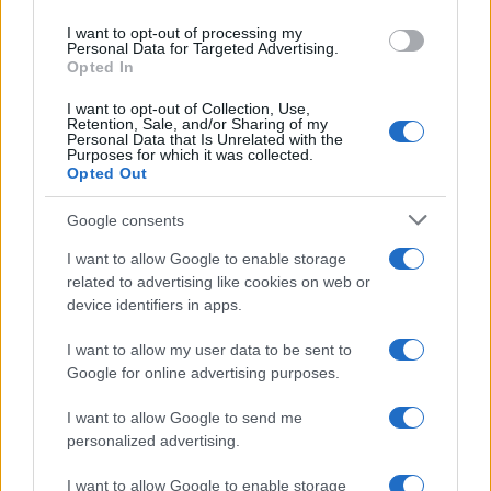
use your data for below specified purposes in below Google
I want to opt-out of processing my
consent section.
Personal Data for Targeted Advertising.
#
EDITORIALI
Opted In
I want to opt-out of Collection, Use,
Retention, Sale, and/or Sharing of my
Personal Data that Is Unrelated with the
Purposes for which it was collected.
Opted Out
Google consents
I want to allow Google to enable storage
Cina, Russia e Iran, io ve l’avevo detto (di
related to advertising like cookies on web or
Vito Petrocelli)
device identifiers in apps.
07 Agosto 2026 18:00
I want to allow my user data to be sent to
Google for online advertising purposes.
I want to allow Google to send me
#
STORIA
IN
DIRETTA
personalized advertising.
I want to allow Google to enable storage