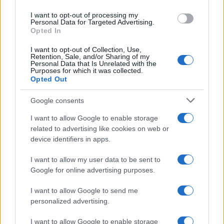
use your data for below specified purposes in below Google
I want to opt-out of processing my
consent section.
Personal Data for Targeted Advertising.
#
GENERAZIONE
ANTIDIPLOMATICA
Opted In
I want to opt-out of Collection, Use,
Retention, Sale, and/or Sharing of my
Personal Data that Is Unrelated with the
Purposes for which it was collected.
Opted Out
Google consents
I want to allow Google to enable storage
Berlino salva la privacy delle chat online –
related to advertising like cookies on web or
ma il rischio censura resta all’orizzonte
device identifiers in apps.
17 Ottobre 2025 13:00
I want to allow my user data to be sent to
Google for online advertising purposes.
I want to allow Google to send me
#
UNA
FINESTRA
APERTA
personalized advertising.
I want to allow Google to enable storage
Una finestra aperta