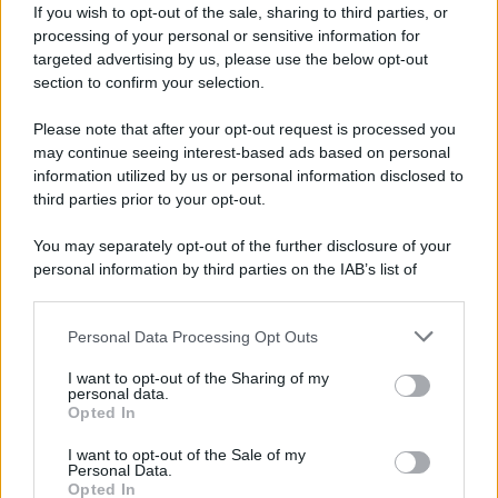
If you wish to opt-out of the sale, sharing to third parties, or
Gli Stati Uniti stanno perdendo “la Guerra
processing of your personal or sensitive information for
Mondiale a pezzi”?
targeted advertising by us, please use the below opt-out
section to confirm your selection.
25 Giugno 2026 10:00
Please note that after your opt-out request is processed you
may continue seeing interest-based ads based on personal
information utilized by us or personal information disclosed to
#
EXODUS
third parties prior to your opt-out.
You may separately opt-out of the further disclosure of your
di Michelangelo Severgnini
personal information by third parties on the IAB’s list of
downstream participants.
Personal Data Processing Opt Outs
This information may also be disclosed by us to third parties
on the IAB’s List of Downstream Participants that may further
La Trilogia del Rimosso di Michelangelo
I want to opt-out of the Sharing of my
disclose it to other third parties.
personal data.
Severgnini, prodotta da l'AntiDiplomatico,
Opted In
interamente in chiaro
Please note that this website/app uses one or more Google
services and may gather and store information including but
I want to opt-out of the Sale of my
24 Luglio 2026 15:49
Personal Data.
not limited to your visit or usage behaviour. You may click to
Opted In
grant or deny consent to Google and its third-party tags to