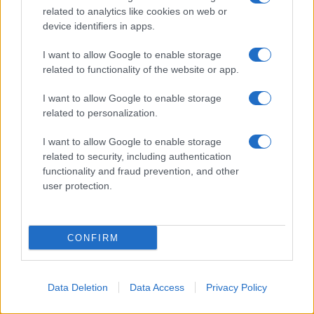
related to analytics like cookies on web or
device identifiers in apps.
#
UNA
FINESTRA
APERTA
I want to allow Google to enable storage
related to functionality of the website or app.
Una finestra aperta
I want to allow Google to enable storage
related to personalization.
I want to allow Google to enable storage
related to security, including authentication
La governance cinese vista dai
functionality and fraud prevention, and other
rappresentanti italiani e la visione dello
user protection.
sviluppo comune sino-italiano
06 Agosto 2026 08:00
CONFIRM
#
SCELTI
DAL
PEOPLE'S
DAILY
Data Deletion
Data Access
Privacy Policy