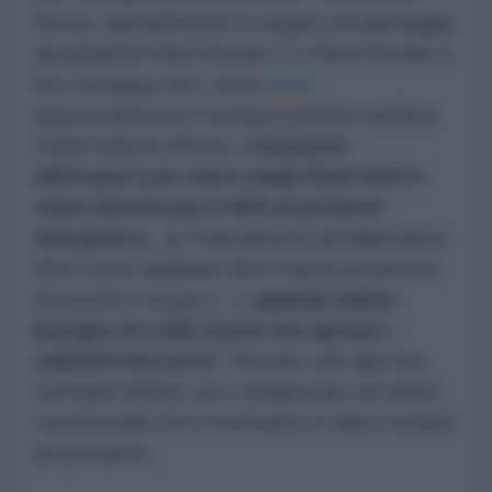
Russa, specialmente in seguito al sabotaggio
dei gasdotti Nord Stream-1 e Nord Stream-2.
Ne consegue che, come
rileva
opportunamente il sempre brillante analista
Guido Salerno Aletta, «
l’aumento
dell’export per merci degli Stati Uniti è
stato dovuto per il 40% ai prodotti
energetici […]
. Praticamente gli
Usa
hanno
fatto come qualsiasi altro Paese produttore
di petrolio o di gas […]:
quando hanno
bisogno di soldi, basta che aprano i
rubinetti dei pozzi
. Peccato che agli Usa
non basti affatto, per compensare un deficit
commerciale che si fa di anno in anno sempre
più pesante».