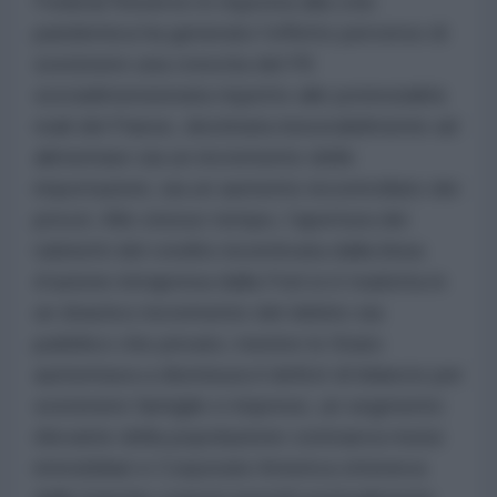
Federal Reserve in risposta alla crisi
pandemica ha generato l’effetto perverso di
sostenere una crescita del Pil
sovradimensionata rispetto alle potenzialità
reali del Paese, destinata inesorabilmente ad
alimentare sia un incremento delle
importazioni, sia un aumento incontrollato dei
prezzi. Allo stesso tempo, l’apertura dei
rubinetti del credito incentivata dalla linea
d’azione intrapresa dalla Fed si è tradotta in
un drastico incremento del debito sia
pubblico che privato; mentre lo Stato
aumentava a dismisura il deficit di bilancio per
sostenere famiglie e imprese, un segmento
rilevante della popolazione contraeva mutui
immobiliari e Corporate America otteneva