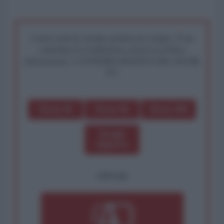
I nostri articoli saranno gratuiti per sempre. Il tuo
contributo fa la differenza: preserva la libera
informazione. L'ANTIDIPLOMATICO SEI ANCHE
TU!
Dona 1€
Dona 5€
Dona 15€
Scegli
importo
OPPURE