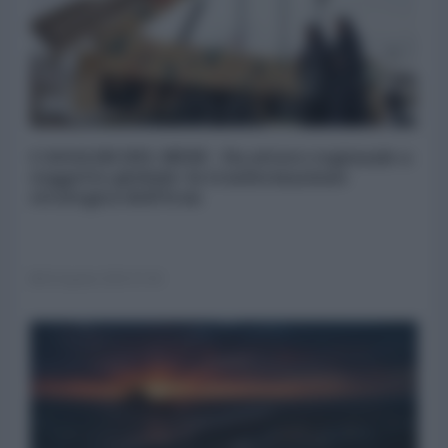
L'ANALISI DEL MESE - Da attore regionale a
soggetto globale: la trasformazione
strategica dell'Iran
03 Agosto 2026 07:00