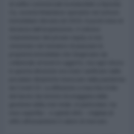
di edifici commerciali riconducibile a Sponda
Oy, società finlandese operante nel settore
immobiliare rilevata nel 2018. A pochi mesi di
distanza dall’acquisizione, il colosso
statunitense del private equity si era
cimentato nel tentativo di piazzare le
proprietà immobiliari che fungevano da
collaterale al bond in oggetto, ma ogni sforzo
in questa direzione era stato vanificato dalle
peculiare dinamiche innescate dalla pandemia
da Covid-19. La diffusione a macchia d’olio
del lavoro da remoto incoraggiata dalla
gestione della crisi virale, in particolare, ha
reso superflui – e quindi sfitti – migliaia di
uffici affossandone il valore di mercato.