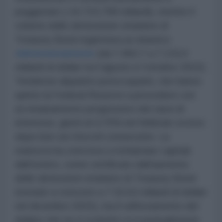
peggiorare (-16.710,798 miliardi), mentre il
volume delle detenzione straniere di
Treasury Bond registrava un drastico
ridimensionamento
(da 7.492,7 a 7.133,0
miliardi di dollari tra l’agosto e l’ottobre 2022).
Tendenze alquanto preoccupanti, che hanno
spinto la Federal Reserve a procedere con
un innalzamento progressivo dei tassi di
interesse, giunti al 4,75% nel febbraio scorso
dopo ben sei ritocchi consecutivi. La
manovra ha concorso a richiamare capitali
dall’estero, come certificato dall’aumento
delle detenzioni straniere di Treasury Bond
(tornate a crescere a 7.314,6 miliardi di dollari
nel dicembre 2022), ma il rafforzamento del
dollaro che ne è scaturito si è puntualmente