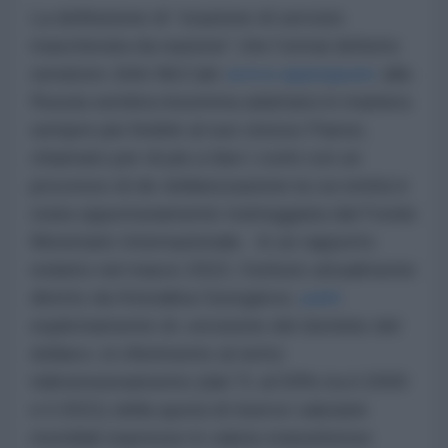
La definizione di “stazione di servizio
mascherata da nazione” che l’ormai defunto
senatore John McCain
aveva appioppato
alla
Russia sembra insomma adattarsi in maniera
sempre più fedele al suo stesso Paese,
chiamato per di più a fare i conti con un
processo di de-dollarizzazione la cui entità è
stata opportunamente tratteggiata dal Fondo
Monetario Internazionale. In un rapporto
redatto nel marzo 2022, l’istituto attualmente
diretto da Kristalina Georgieva
parlò
esplicitamente di «erosione del dominio del
dollaro» in riferimento al netto
ridimensionamento (dal 71 al 59% tra il 2000
e il 2021) della quota di riserve valutarie
mondiali espresse in valuta statunitense