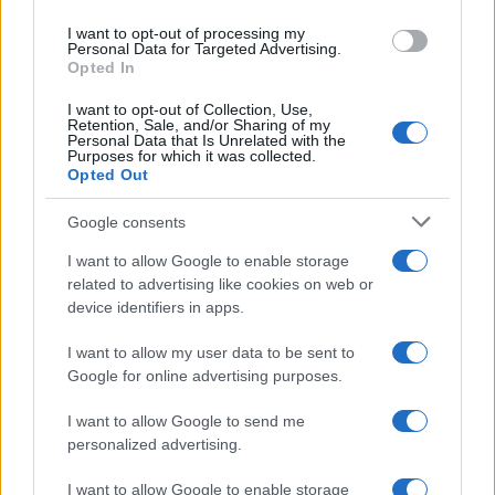
"dell'invasione civile di Ceuta da parte dei
marocchini"
use your data for below specified purposes in below Google
I want to opt-out of processing my
consent section.
7191
Personal Data for Targeted Advertising.
Opted In
I want to opt-out of Collection, Use,
Retention, Sale, and/or Sharing of my
Personal Data that Is Unrelated with the
WORLD AFFAIRS
Purposes for which it was collected.
Opted Out
NORD-AMERICA
Google consents
Iran-USA, scoppia il caso dei dati manipolati: il
nuovo metodo del Pentagono per minimizzare le
I want to allow Google to enable storage
perdite
related to advertising like cookies on web or
device identifiers in apps.
NORD-AMERICA
"Scorte al limite": il retroscena CNN sulla difesa USA
I want to allow my user data to be sent to
nel conflitto iraniano
Google for online advertising purposes.
ASIA
I want to allow Google to send me
Yemen, blocco Bab el-Mandab: Le superpetroliere
personalized advertising.
saudite costrette a circumnavigare l'Africa
I want to allow Google to enable storage
ASIA