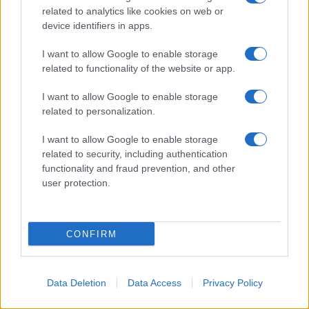
related to analytics like cookies on web or
device identifiers in apps.
I want to allow Google to enable storage
La Trilogia del Rimosso di Michelangelo
related to functionality of the website or app.
Severgnini, prodotta da l'AntiDiplomatico,
interamente in chiaro
I want to allow Google to enable storage
24 Luglio 2026 15:49
related to personalization.
I want to allow Google to enable storage
related to security, including authentication
#
GENERAZIONE
ANTIDIPLOMATICA
functionality and fraud prevention, and other
user protection.
CONFIRM
Data Deletion
Data Access
Privacy Policy
Berlino salva la privacy delle chat online –