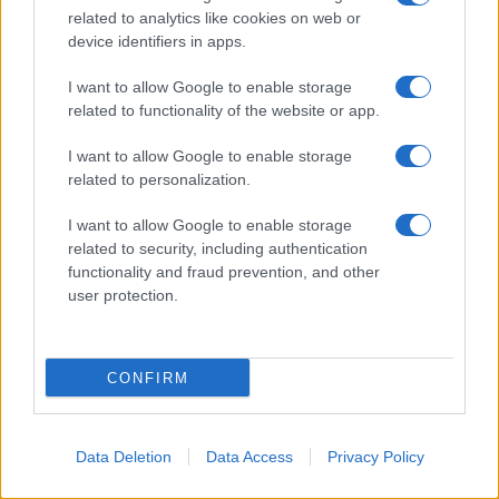
related to analytics like cookies on web or
device identifiers in apps.
I want to allow Google to enable storage
related to functionality of the website or app.
I want to allow Google to enable storage
related to personalization.
#
GEOGRAFIE
DEL
POTERE
I want to allow Google to enable storage
related to security, including authentication
functionality and fraud prevention, and other
user protection.
di Fabio Massimo Paernti
CONFIRM
"Mentre noi giochiamo con i chatbot, la
Data Deletion
Data Access
Privacy Policy
Cina si è presa il futuro dell'IA" (VIDEO)
24 Giugno 2026 08:00