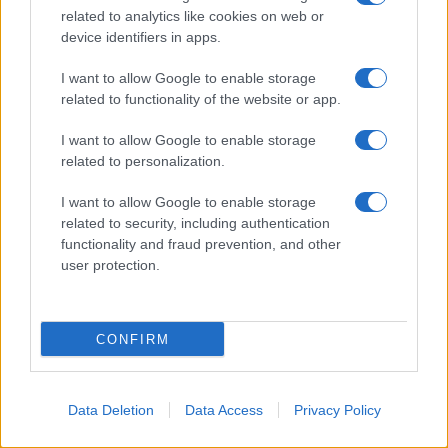
related to analytics like cookies on web or
device identifiers in apps.
I want to allow Google to enable storage
related to functionality of the website or app.
I want to allow Google to enable storage
related to personalization.
I want to allow Google to enable storage
related to security, including authentication
#
GEOGRAFIE
DEL
POTERE
functionality and fraud prevention, and other
user protection.
di Fabio Massimo Paernti
CONFIRM
Data Deletion
Data Access
Privacy Policy
"Mentre noi giochiamo con i chatbot, la
Cina si è presa il futuro dell'IA" (VIDEO)