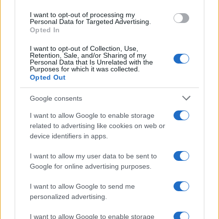
use your data for below specified purposes in below Google
I want to opt-out of processing my
consent section.
Personal Data for Targeted Advertising.
Opted In
I want to opt-out of Collection, Use,
Retention, Sale, and/or Sharing of my
Personal Data that Is Unrelated with the
Purposes for which it was collected.
Opted Out
Google consents
I want to allow Google to enable storage
related to advertising like cookies on web or
device identifiers in apps.
I want to allow my user data to be sent to
Google for online advertising purposes.
I want to allow Google to send me
personalized advertising.
I want to allow Google to enable storage