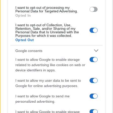
24 Giugno 2026 08:00
use your data for below specified purposes in below Google
I want to opt-out of processing my
consent section.
Personal Data for Targeted Advertising.
Opted In
#
RETHINK.POWER
I want to opt-out of Collection, Use,
Retention, Sale, and/or Sharing of my
Personal Data that Is Unrelated with the
Purposes for which it was collected.
di Alessandro Bartoloni
Opted Out
Google consents
I want to allow Google to enable storage
related to advertising like cookies on web or
Come finirebbe una guerra tra UE e
device identifiers in apps.
Russia? Tre scenari per il 2030 (e le
alternative alla linea dura)
I want to allow my user data to be sent to
20 Luglio 2026 10:00
Google for online advertising purposes.
I want to allow Google to send me
personalized advertising.
#
EDITORIALI
I want to allow Google to enable storage