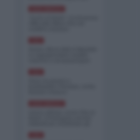
minimizzare le perdite
NORD-AMERICA
"Scorte al limite": il retroscena
CNN sulla difesa USA nel
conflitto iraniano
ASIA
Yemen, blocco Bab el-Mandab:
Le superpetroliere saudite
costrette a circumnavigare
l'Africa
ASIA
l'Iran era pronto a
bombardare l'Ucraina, cos'ha
fermato l'attacco
NORD-AMERICA
Guerra all'Iran, scorte USA al
limite: il Pentagono investe
miliardi per ricostituire gli
arsenali
ASIA