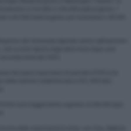
 da Argus Media ha posto il fabbisogno "minimo" di
tivamente a 110.000 e 100.000 barili al giorno. I
tati a 60.000 barili al giorno per la benzina e 38.000
finazione del Venezuela dipende anche dall'aumento
io, che si sono ripresi negli ultimi mesi dopo aver
a seconda metà del 2020.
ione dei paesi esportatori di petrolio (OPEC) ha
aio della nazione sudamericana a 521.000 bpd,
io.
a PDVSA sono leggermente superiori a 538.000 bpd,
o.
crescita delle esportazioni in Asia, con Cina, Malesia