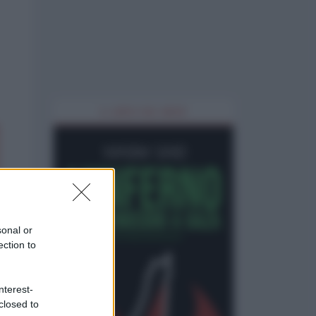
IL LIBRO DEL MESE
sonal or
ection to
nterest-
closed to