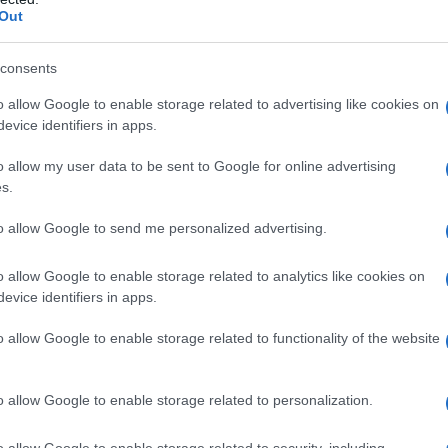
la Camera di trasporto regionale dei camionisti, ha
Out
 servizio fornivano solo 100-200 litri di diesel per
consents
dei serbatoi può contenere almeno 1.200 litri.
o allow Google to enable storage related to advertising like cookies on
enerazione di elettricità siano stati colpiti, la
evice identifiers in apps.
 la produzione e la distribuzione di cibo, con il
o allow my user data to be sent to Google for online advertising
imentare i trattori e per il trasporto delle colture.
s.
andi aziende agricole hanno esortato il governo a dare
to allow Google to send me personalized advertising.
o allow Google to enable storage related to analytics like cookies on
è molto pericoloso e può avere delle conseguenze
evice identifiers in apps.
Associazioni e comitati attivi attivi nella difesa dei
o allow Google to enable storage related to functionality of the website
e potrebbero esserci delle ripercussioni fatali a
cietà come l'India's Reliance Industries hanno fatto
o allow Google to enable storage related to personalization.
den per revocare il divieto del suo predecessore
o allow Google to enable storage related to security, including