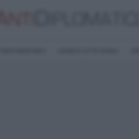
TURA E RESISTENZA
LAVORO E LOTTE SOCIALI
OPI