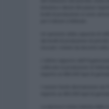
del ministero del petrolio citata
benzina e diesel del paese rispet
livelli di produzione si sono attes
per il diesel a febbraio.
Un aumento della capacità di raf
dei livelli di produzione di petrol
toccato i minimi da decenni nell
L'ultimo rapporto dell'Organizzaz
collocato la produzione di febbr
rispetto ai 488.000 bpd di genna
I numeri forniti direttamente d
rispetto ai 484.000 bpd di gennai
La ripresa è stata trainata dalla 