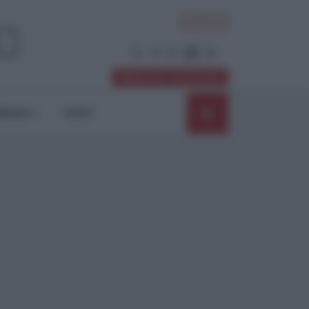
ACCEDI
Abbonati / Sostienici
NIONI
SHOP