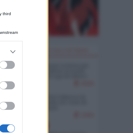
 third
Downstream
er and store
I PIÙ LETTI DELLA SETTIMANA
to grant or
ed purposes
Restare umani: la forma più
alta di ribellione al mondo
distopico di oggi (di Alberto
Bradanini)
20569
Ceuta: perché il Marocco fa
con noi quello che vuole (di
Alberto Negri)
12463
EUROPA