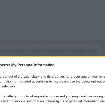
iti per sempre. Il tuo contributo fa la differenza:
mazione. L'ANTIDIPLOMATICO SEI ANCHE TU!
ocess My Personal Information
a 5€
Dona 15€
Scegli importo
to opt-out of the sale, sharing to third parties, or processing of your per
formation for targeted advertising by us, please use the below opt-out s
 selection.
carenze di carburante diesel negli ultimi giorni mentre
 that after your opt-out request is processed you may continue seeing i
o a colpire forte l’economia di Caracas e di
ased on personal information utilized by us or personal information dis