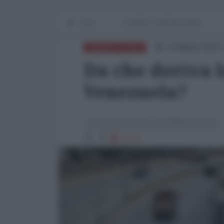
Home
GUERRE E IMPERIALISMO
14 Marzo 2021 
AMERICA LATINA
Da che deriva l
Venezuela?
La Redazione de l'AntiDiplomatico
1714