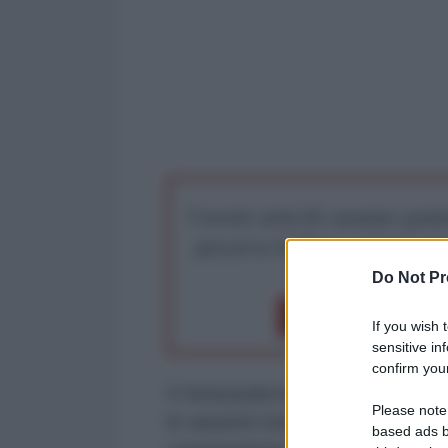
I nostri articoli saranno gratu
preserva la libera infor
Do Not Pr
Dona 1€
Don
If you wish 
sensitive in
confirm your
Il Venezuela ha sofferto di gravi 
Please note
le sanzioni statunitensi continuan
based ads b