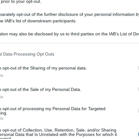
i venezuelani. Il governo di Nicolás Maduro è stato
 prior to your opt-out.
azionamento per autocarri pesanti, con lunghe code
rately opt-out of the further disclosure of your personal information by
 di servizio.
he IAB’s list of downstream participants.
i camionisti hanno occupato una delle principali
tion may also be disclosed by us to third parties on the IAB’s List of 
 that may further disclose it to other third parties.
e contro le restrizioni e la vendita illegale di
 that this website/app uses one or more Google services and may gath
l Data Processing Opt Outs
including but not limited to your visit or usage behaviour. You may click 
 to Google and its third-party tags to use your data for below specifi
rata in modo significativo negli ultimi mesi dopo
o opt-out of the Sharing of my personal data.
ogle consent section.
In
li Stati Uniti ha represso gli accordi di swap che
fera statale PDVSA scambiare greggio con diesel,
o opt-out of the Sale of my Personal Data.
a raffinazione.
In
to opt-out of processing my Personal Data for Targeted
zione risiede nelle politiche criminali del governo
ing.
In
 Jesús Farías, presidente della Commissione per le
 dell’Assemblea Nazionale.
o opt-out of Collection, Use, Retention, Sale, and/or Sharing
ersonal Data that Is Unrelated with the Purposes for which it
lected.