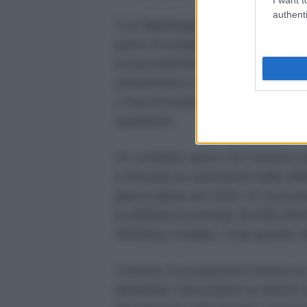
authenti
Con Washington che rende sempre pi
punto di sequestrare petroliere d
la sua industria di raffinazione c
statunitensi e la mancanza di ope
L'Iran ha inoltre contribuito ad a
spedizioni.
Un corridoio aereo che fornisce a
a riavviare le operazioni nella raf
giorno (bpd) nel 2020. Un secondo 
la raffineria di Amuay da 645.00
Refining Complex, il più grande d
Tuttavia, la produzione interna di
domanda, nonostante la minore a