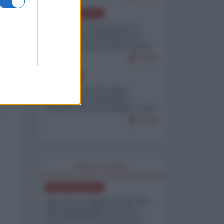
NORD-AMERICA
Il "mistero" dei numeri: il
governo Usa minimizza le
vittime in Iran, mentre fonti
interne...
7679
EUROPA
Mosca: le esercitazioni
nucleari di Germania e
Francia sono il preludio a una
guerra contro la Russia
7362
WORLD AFFAIRS
NORD-AMERICA
Iran-USA, scoppia il caso dei
dati manipolati: il nuovo
metodo del Pentagono per