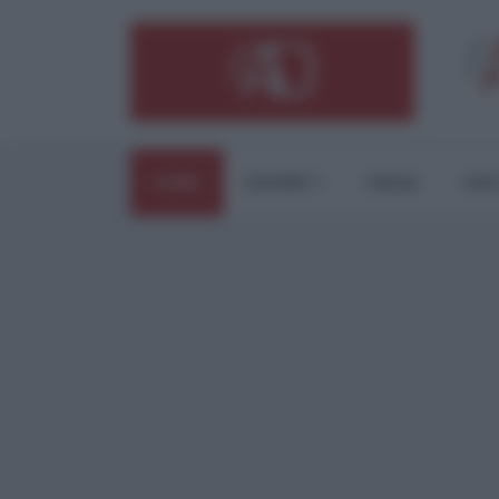
HOME
ESTERI
ITALIA
CUL