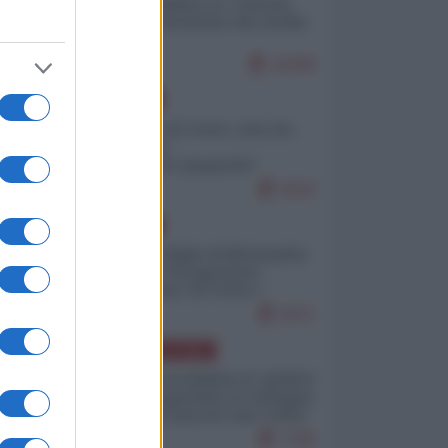
Quali sarebbero le “vittorie
ucraine” decantate dai media
italici?
10180
EUROPA
Invasione di Ceuta: cosa sta
accadendo
nell'enclave spagnola?
9210
EUROPA
Quando il figlio di Netanyahu
incitava "l'occupazione
musulmana" di Ceuta e
Melilla
8471
AMERICA LATINA
Dalla Convertibilità al "grillete
fiscal": l'Argentina si consegna
ai mercati (ancora una volta)
7790