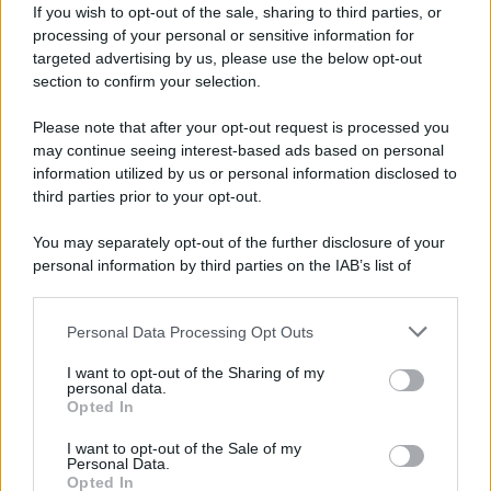
If you wish to opt-out of the sale, sharing to third parties, or
processing of your personal or sensitive information for
di Fabrizio Verde
targeted advertising by us, please use the below opt-out
section to confirm your selection.
Please note that after your opt-out request is processed you
may continue seeing interest-based ads based on personal
Dalla Convertibilità al "grillete fiscal":
information utilized by us or personal information disclosed to
l'Argentina si consegna ai mercati (ancora
third parties prior to your opt-out.
una volta)
You may separately opt-out of the further disclosure of your
01 Agosto 2026 19:07
personal information by third parties on the IAB’s list of
downstream participants.
Personal Data Processing Opt Outs
This information may also be disclosed by us to third parties
#
ECONOMIA
E
DINTORNI
on the IAB’s List of Downstream Participants that may further
I want to opt-out of the Sharing of my
disclose it to other third parties.
personal data.
Opted In
di Giuseppe Masala
Please note that this website/app uses one or more Google
services and may gather and store information including but
I want to opt-out of the Sale of my
Personal Data.
not limited to your visit or usage behaviour. You may click to
Opted In
grant or deny consent to Google and its third-party tags to