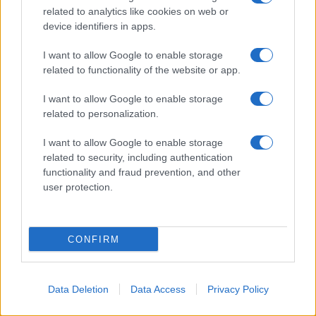
related to analytics like cookies on web or
device identifiers in apps.
I want to allow Google to enable storage
#
GENERAZIONE
ANTIDIPLOMATICA
related to functionality of the website or app.
I want to allow Google to enable storage
related to personalization.
I want to allow Google to enable storage
related to security, including authentication
functionality and fraud prevention, and other
user protection.
Berlino salva la privacy delle chat online –
ma il rischio censura resta all’orizzonte
17 Ottobre 2025 13:00
CONFIRM
Data Deletion
Data Access
Privacy Policy
#
UNA
FINESTRA
APERTA