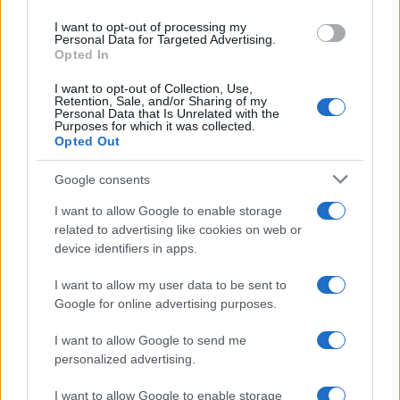
use your data for below specified purposes in below Google
EUROPA
I want to opt-out of processing my
consent section.
La mappa di Eurostat che smonta tutte le storielle
Personal Data for Targeted Advertising.
Opted In
che vi raccontano sul turismo di massa
10000
I want to opt-out of Collection, Use,
Retention, Sale, and/or Sharing of my
Personal Data that Is Unrelated with the
EUROPA
Purposes for which it was collected.
Invasione di Ceuta: cosa sta accadendo
Opted Out
nell'enclave spagnola?
9299
Google consents
ITALIA
I want to allow Google to enable storage
related to advertising like cookies on web or
Il turismo di massa e i "risvegli" del Corriere della
sera
device identifiers in apps.
9016
I want to allow my user data to be sent to
Google for online advertising purposes.
EUROPA
Quando il figlio di Netanyahu incitava
I want to allow Google to send me
"l'occupazione musulmana" di Ceuta e Melilla
personalized advertising.
8687
I want to allow Google to enable storage
AMERICA LATINA