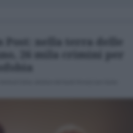
Post: nella terra delle
nno, 26 mila crimini per
ofobia
o Richard Cohen, direttore del South Poverty Law Center.