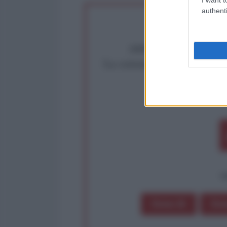
authenti
Abbiamo poco tempo pe
La censura imposta a l'Ant
Rivendica un
Partecip
op
Dona 1€
Don