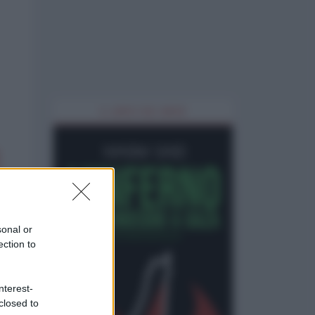
IL LIBRO DEL MESE
sonal or
ection to
nterest-
closed to