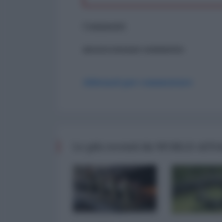
Commenti
ancora nessun commento
Abbonati per commentare
Le più recenti da WORLD AFF