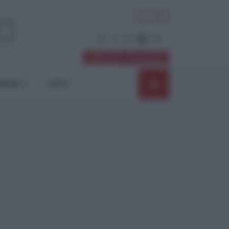
ACCEDI
Abbonati / Sostienici
NIONI
SHOP