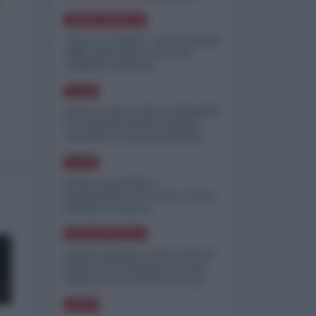
minimizzare le perdite
NORD-AMERICA
"Scorte al limite": il retroscena
CNN sulla difesa USA nel
conflitto iraniano
ASIA
Yemen, blocco Bab el-Mandab:
Le superpetroliere saudite
costrette a circumnavigare
l'Africa
ASIA
l'Iran era pronto a
bombardare l'Ucraina, cos'ha
fermato l'attacco
NORD-AMERICA
Guerra all'Iran, scorte USA al
limite: il Pentagono investe
miliardi per ricostituire gli
arsenali
ASIA