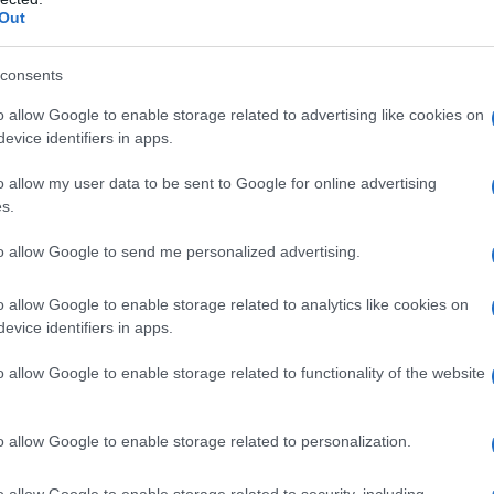
cia per questi crimini, ha sottolineato Cohen, «molte
Out
l Mississippi, per esempio, ha riferito di soli quattro
a sei».
consents
d sono attivi gruppi suprematisti e il tristemente
o allow Google to enable storage related to advertising like cookies on
evice identifiers in apps.
o allow my user data to be sent to Google for online advertising
stica,
almeno un quarto delle vittime di questi
s.
rticolare gli immigrati clandestini che temono il
to allow Google to send me personalized advertising.
ale sono spesso il bersaglio di questi attacchi, e in
o allow Google to enable storage related to analytics like cookies on
 loro identità sessuale.
evice identifiers in apps.
o allow Google to enable storage related to functionality of the website
 dei gruppi che istigano all’odio negli Stati Uniti:
l 1999.
o allow Google to enable storage related to personalization.
formazione di Fabrizio Verde]
o allow Google to enable storage related to security, including