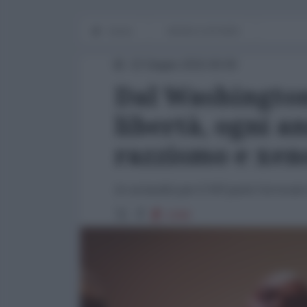
Home
WORLD AFFAIRS
22 Giugno 2015 00:00
Dal Washington 
libertà, ogni a
razzismo e xen
In un'analisi per il WP parla l’avvocat
2340