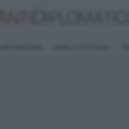
TURA E RESISTENZA
LAVORO E LOTTE SOCIALI
OPI