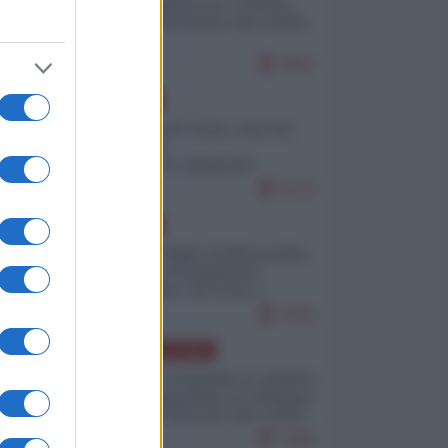
Quali sarebbero le “vittorie
ucraine” decantate dai media
italici?
9652
EUROPA
Invasione di Ceuta: cosa sta
accadendo
nell'enclave spagnola?
9176
EUROPA
Quando il figlio di Netanyahu
incitava "l'occupazione
musulmana" di Ceuta e
Melilla
8335
AMERICA LATINA
Dalla Convertibilità al "grillete
fiscal": l'Argentina si consegna
ai mercati (ancora una volta)
7690