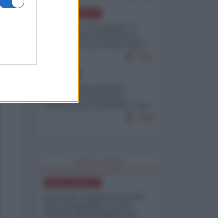
NORD-AMERICA
Il "mistero" dei numeri: il
governo Usa minimizza le
vittime in Iran, mentre fonti
interne...
7653
EUROPA
Mosca: le esercitazioni
nucleari di Germania e
Francia sono il preludio a una
guerra contro la Russia
7288
WORLD AFFAIRS
NORD-AMERICA
Iran-USA, scoppia il caso dei
dati manipolati: il nuovo
metodo del Pentagono per