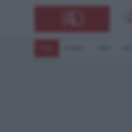
HOME
ESTERI
ITALIA
CUL