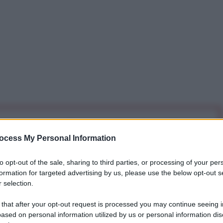
iti per sempre. Il tuo contributo fa la differenza:
mazione. L'ANTIDIPLOMATICO SEI ANCHE TU!
ocess My Personal Information
to opt-out of the sale, sharing to third parties, or processing of your per
formation for targeted advertising by us, please use the below opt-out s
a 5€
Dona 15€
Scegli importo
 selection.
 that after your opt-out request is processed you may continue seeing i
ased on personal information utilized by us or personal information dis