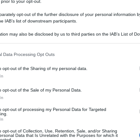
 prior to your opt-out.
rately opt-out of the further disclosure of your personal information by
he IAB’s list of downstream participants.
Uniti vengono commessi ogni anno, motivati da razzismo e xenofobia
o che
 o etniche, ha denunciato l’avvocato Richard Cohen, direttore del South Poverty
tion may also be disclosed by us to third parties on the IAB’s List of 
 that may further disclose it to other third parties.
 that this website/app uses one or more Google services and may gath
tidiano
Washington Post
, Cohen ha ricordato che
l Data Processing Opt Outs
including but not limited to your visit or usage behaviour. You may click 
 nel 2013 questi crimini sono stati 5.928 nell’intero
 to Google and its third-party tags to use your data for below specifi
a, lo stato a cui appartiene Charleston, dove è stato
o opt-out of the Sharing of my personal data.
ogle consent section.
In
zioni volontarie delle agenzie di sicurezza»
o opt-out of the Sale of my Personal Data.
In
to opt-out of processing my Personal Data for Targeted
tico della Segreteria di Giustizia, anche per il 2013,
ing.
In
ca 256 mila persone sono vittime ogni anno di crimini
o opt-out of Collection, Use, Retention, Sale, and/or Sharing
ersonal Data that Is Unrelated with the Purposes for which it
lected.