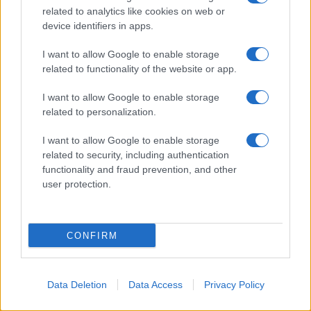
related to analytics like cookies on web or
device identifiers in apps.
Registro di ispezione di un drone
intelligente
I want to allow Google to enable storage
related to functionality of the website or app.
30 Luglio 2026 09:00
I want to allow Google to enable storage
related to personalization.
#
LA
BELT
AND
ROAD
INITIATIVE
I want to allow Google to enable storage
related to security, including authentication
functionality and fraud prevention, and other
user protection.
CONFIRM
Yunnan: Dove il tè incontra il caffè e la
macadamia profuma di futuro
Data Deletion
Data Access
Privacy Policy
27 Ottobre 2025 10:00