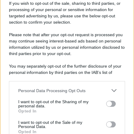
If you wish to opt-out of the sale, sharing to third parties, or
processing of your personal or sensitive information for
targeted advertising by us, please use the below opt-out
05 Agosto 2026 09:00
section to confirm your selection.
Please note that after your opt-out request is processed you
may continue seeing interest-based ads based on personal
information utilized by us or personal information disclosed to
third parties prior to your opt-out.
You may separately opt-out of the further disclosure of your
personal information by third parties on the IAB’s list of
downstream participants.
Personal Data Processing Opt Outs
This information may also be disclosed by us to third parties
on the IAB’s List of Downstream Participants that may further
I want to opt-out of the Sharing of my
disclose it to other third parties.
personal data.
Striscia di Gaza, la tragedia dopo gli scavi:
Opted In
l'ultimo saluto a 112 vittime ritrovate sotto
Please note that this website/app uses one or more Google
i detriti
services and may gather and store information including but
I want to opt-out of the Sale of my
Personal Data.
not limited to your visit or usage behaviour. You may click to
Opted In
grant or deny consent to Google and its third-party tags to