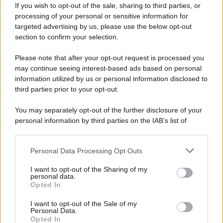
If you wish to opt-out of the sale, sharing to third parties, or
di Loretta Napoleoni
processing of your personal or sensitive information for
targeted advertising by us, please use the below opt-out
section to confirm your selection.
Please note that after your opt-out request is processed you
may continue seeing interest-based ads based on personal
"Black Rock non perde mai" – l'allarme di
information utilized by us or personal information disclosed to
Volpi sulla bolla tecnologica
third parties prior to your opt-out.
27 Giugno 2026 16:24
You may separately opt-out of the further disclosure of your
personal information by third parties on the IAB’s list of
downstream participants.
#
MONDISUD
Personal Data Processing Opt Outs
This information may also be disclosed by us to third parties
on the IAB’s List of Downstream Participants that may further
I want to opt-out of the Sharing of my
di Fabrizio Verde
disclose it to other third parties.
personal data.
Opted In
Please note that this website/app uses one or more Google
services and may gather and store information including but
I want to opt-out of the Sale of my
Personal Data.
not limited to your visit or usage behaviour. You may click to
Opted In
grant or deny consent to Google and its third-party tags to