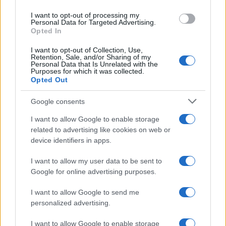
Dalla Convertibilità al "grillete fiscal":
use your data for below specified purposes in below Google
l'Argentina si consegna ai mercati (ancora
I want to opt-out of processing my
consent section.
Personal Data for Targeted Advertising.
una volta)
Opted In
01 Agosto 2026 19:07
I want to opt-out of Collection, Use,
Retention, Sale, and/or Sharing of my
Personal Data that Is Unrelated with the
Purposes for which it was collected.
Opted Out
#
ECONOMIA
E
DINTORNI
Google consents
di Giuseppe Masala
I want to allow Google to enable storage
related to advertising like cookies on web or
device identifiers in apps.
I want to allow my user data to be sent to
Google for online advertising purposes.
Gli Stati Uniti stanno perdendo “la Guerra
Mondiale a pezzi”?
I want to allow Google to send me
personalized advertising.
25 Giugno 2026 10:00
I want to allow Google to enable storage